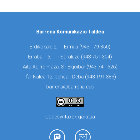
Barrena Komunikazio Taldea
Erdikokale 2,1 · Ermua (
943 179 350)
Errabal 15, 1. · Soraluze (
943 751 304)
Aita Agirre Plaza, 3 · Elgoibar (
943 741 626)
Ifar Kalea 12, behea · Deba (
943 191 383)
barrena@barrena.eus
Codesyntaxek garatua