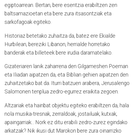
egiptoarrean. Bertan, bere esentzia erabiltzen zen
baltsamazioetan eta bere zura itsasontziak eta
sarkofagoak egiteko.
Historiaz betetako zuhaitza da, batez ere Ekialde
Hurbilean, bereziki Libanon, herrialde horretako
banderak eta billeteek bere irudia daramatelako.
Gizateriaren lanik zaharrena den Gilgameshen Poeman
eta Iliadan aipatzen da, eta Biblian gehien aipatzen den
zuhaitzetako bat da. Iturri batzuen arabera, Jerusalengo
Salomonen tenplua zedro-egurrez eraikita zegoen.
Altzariak eta hainbat objektu egiteko erabiltzen da, hala
nola musika-tresnak, zerraldoak, jostailuak, kutxak,
apaingarriak... Nork ez ditu erabili zedro-zurez egindako
arkatzak? Nik ikusi dut Marokon bere zura oinarrizko