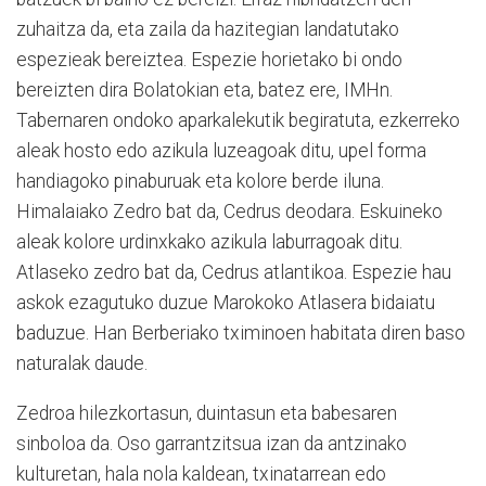
zuhaitza da, eta zaila da hazitegian landatutako
espezieak bereiztea. Espezie horietako bi ondo
bereizten dira Bolatokian eta, batez ere, IMHn.
Tabernaren ondoko aparkalekutik begiratuta, ezkerreko
aleak hosto edo azikula luzeagoak ditu, upel forma
handiagoko pinaburuak eta kolore berde iluna.
Himalaiako Zedro bat da, Cedrus deodara. Eskuineko
aleak kolore urdinxkako azikula laburragoak ditu.
Atlaseko zedro bat da, Cedrus atlantikoa. Espezie hau
askok ezagutuko duzue Marokoko Atlasera bidaiatu
baduzue. Han Berberiako tximinoen habitata diren baso
naturalak daude.
Zedroa hilezkortasun, duintasun eta babesaren
sinboloa da. Oso garrantzitsua izan da antzinako
kulturetan, hala nola kaldean, txinatarrean edo