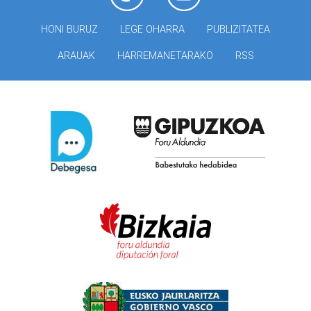
HONI BURUZ
LEGE OHARRA
PUBLIZITATEA
ARAUAK
HARREMANETARAKO
RSS