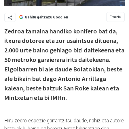
Erraztu
Gehitu gaitzazu Googlen
Zedroa tamaina handiko konifero bat da,
itxura dotorea eta zur usaintsua dituena,
2.000 urte baino gehiago bizi daitekeena eta
50 metroko garaierara irits daitekeena.
Elgoibarren bi ale daude Bolatokian, beste
ale bikain bat dago Antonio Arrillaga
kalean, beste batzuk San Roke kalean eta
Mintxetan eta bi IMHn.
Hiru zedro-espezie garrantzitsu daude, nahiz eta autore
batzuek bi baino ez bereizi. Erraz hibridatzen den