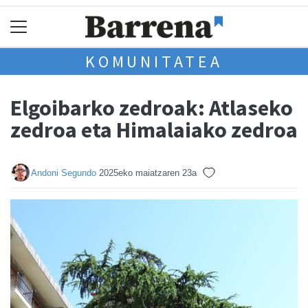
KOMUNITATEA
Elgoibarko zedroak: Atlaseko
zedroa eta Himalaiako zedroa
Andoni Segundo
2025eko maiatzaren 23a