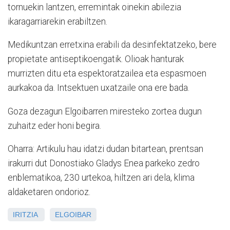
tornuekin lantzen, erremintak oinekin abilezia
ikaragarriarekin erabiltzen.
Medikuntzan erretxina erabili da desinfektatzeko, bere
propietate antiseptikoengatik. Olioak hanturak
murrizten ditu eta espektoratzailea eta espasmoen
aurkakoa da. Intsektuen uxatzaile ona ere bada.
Goza dezagun Elgoibarren miresteko zortea dugun
zuhaitz eder honi begira.
Oharra: Artikulu hau idatzi dudan bitartean, prentsan
irakurri dut Donostiako Gladys Enea parkeko zedro
enblematikoa, 230 urtekoa, hiltzen ari dela, klima
aldaketaren ondorioz.
IRITZIA
ELGOIBAR