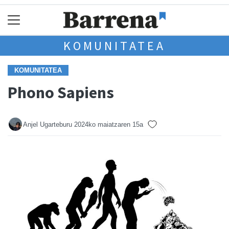
KOMUNITATEA
KOMUNITATEA
Phono Sapiens
Anjel Ugarteburu
2024ko maiatzaren 15a