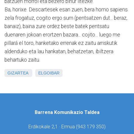
batzuen morroi eta bezero bihur litezke.
Ba, horixe. Descartesek esan zuen, bera homo sapiens
zela frogatuz, cogito ergo sum (pentsatzen dut... beraz,
banaiz), baina zure ordez beste batek pentsatu
duenaren jokoan erortzen bazara... cojito... luego me
pillará el toro, hanketako errenak ez zaitu arriskutik
aldenduko eta lau hankatan, behatzetan, ibiltzera
behartuko zaitu.
GIZARTEA
ELGOIBAR
Barrena Komunikazio Taldea
Erdikokale 2,1 · Ermua (
943 179 350)