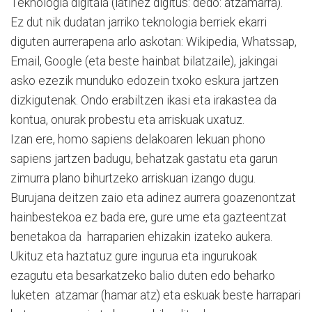
Teknologia digitala (latinez digitus: dedo: atzamarra).
Ez dut nik dudatan jarriko teknologia berriek ekarri
diguten aurrerapena arlo askotan: Wikipedia, Whatssap,
Email, Google (eta beste hainbat bilatzaile), jakingai
asko ezezik munduko edozein txoko eskura jartzen
dizkigutenak. Ondo erabiltzen ikasi eta irakastea da
kontua, onurak probestu eta arriskuak uxatuz.
Izan ere, homo sapiens delakoaren lekuan phono
sapiens jartzen badugu, behatzak gastatu eta garun
zimurra plano bihurtzeko arriskuan izango dugu.
Burujana deitzen zaio eta adinez aurrera goazenontzat
hainbestekoa ez bada ere, gure ume eta gazteentzat
benetakoa da harraparien ehizakin izateko aukera.
Ukituz eta haztatuz gure ingurua eta ingurukoak
ezagutu eta besarkatzeko balio duten edo beharko
luketen atzamar (hamar atz) eta eskuak beste harrapari