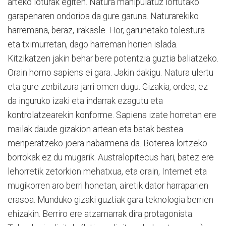
arteko loturak egiten. Natura manipulatuz lortutako
garapenaren ondorioa da gure garuna. Naturarekiko
harremana, beraz, irakasle. Hor, garunetako tolestura
eta tximurretan, dago harreman horien islada.
Kitzikatzen jakin behar bere potentzia guztia baliatzeko.
Orain homo sapiens ei gara. Jakin dakigu. Natura ulertu
eta gure zerbitzura jarri omen dugu. Gizakia, ordea, ez
da inguruko izaki eta indarrak ezagutu eta
kontrolatzearekin konforme. Sapiens izate horretan ere
mailak daude gizakion artean eta batak bestea
menperatzeko joera nabarmena da. Boterea lortzeko
borrokak ez du mugarik. Australopitecus hari, batez ere
lehorretik zetorkion mehatxua, eta orain, Internet eta
mugikorren aro berri honetan, airetik dator harraparien
erasoa. Munduko gizaki guztiak gara teknologia berrien
ehizakin. Berriro ere atzamarrak dira protagonista.