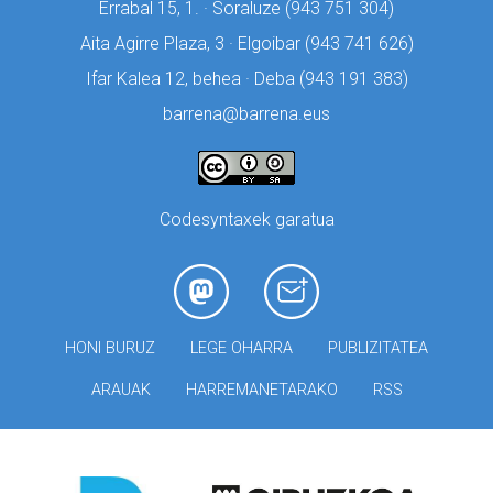
Errabal 15, 1. · Soraluze (
943 751 304)
Aita Agirre Plaza, 3 · Elgoibar (
943 741 626)
Ifar Kalea 12, behea · Deba (
943 191 383)
barrena@barrena.eus
Codesyntaxek garatua
HONI BURUZ
LEGE OHARRA
PUBLIZITATEA
ARAUAK
HARREMANETARAKO
RSS