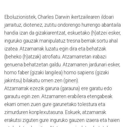
Eboluzionistek, Charles Darwin ikertzailearen ildoari
jarraituz, diotenez, zutitu ondorengo hurrengo abantaila
handia izan da gizakiarentzat, eskuetako (h)atzei esker,
inguruko gauzak manipulatuz tresna berriak sortu ahal
izatea. Atzamarrak luzatu egin dira eta behatzak
(beheko (h)atzak) atrofiatu. Atzamarretan irabazi
genuena behatzetan galdu. Atzamarren jardunari esker,
homo faber (gizaki langilea) homo sapiens (gizaki
jakintsu) bilakatu omen zen (ginen).
Atzamarrak ezezik garuna (garauna) ere garatu edo
garautu egin zen. Atzamarren erabilera etengabeak
ekarri omen zuen gure garunetako tolestura eta
zimurduren konplexutasuna. Eskuek, atzamarrak
erakutsi ziguten gure inguruko gauzen izaera eta haien