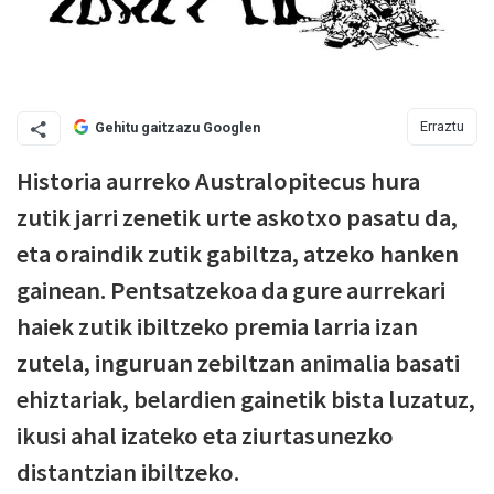
Erraztu
Gehitu gaitzazu Googlen
Historia aurreko Australopitecus hura
zutik jarri zenetik urte askotxo pasatu da,
eta oraindik zutik gabiltza, atzeko hanken
gainean. Pentsatzekoa da gure aurrekari
haiek zutik ibiltzeko premia larria izan
zutela, inguruan zebiltzan animalia basati
ehiztariak, belardien gainetik bista luzatuz,
ikusi ahal izateko eta ziurtasunezko
distantzian ibiltzeko.