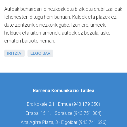
Autoak beharrean, oinezkoak eta bizikleta erabiltzaileak
lehenesten ditugu herri barruan. Kaleek eta plazek ez
dute zentzurik oinezkorik gabe. Izan ere, umeek,
helduek eta aiton-amonek, autoek ez bezala, asko
ematen baitiote herriari.
IRITZIA
ELGOIBAR
Barrena Komunikazio Taldea
Erdikokale 2,1 · Ermua (
943 179 350)
Errabal 15, 1. · Soraluze (
943 751 304)
Aita Agirre Plaza, 3 · Elgoibar (
943 741 626)