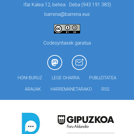
Ifar Kalea 12, behea · Deba (
943 191 383)
barrena@barrena.eus
Codesyntaxek garatua
HONI BURUZ
LEGE OHARRA
PUBLIZITATEA
ARAUAK
HARREMANETARAKO
RSS