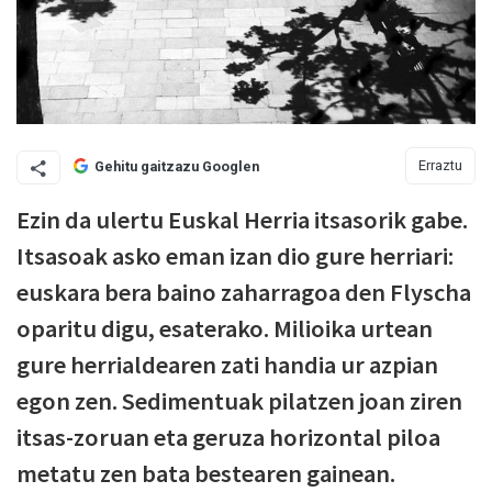
Erraztu
Gehitu gaitzazu Googlen
Ezin da ulertu Euskal Herria itsasorik gabe.
Itsasoak asko eman izan dio gure herriari:
euskara bera baino zaharragoa den Flyscha
oparitu digu, esaterako. Milioika urtean
gure herrialdearen zati handia ur azpian
egon zen. Sedimentuak pilatzen joan ziren
itsas-zoruan eta geruza horizontal piloa
metatu zen bata bestearen gainean.