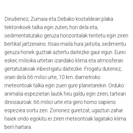
Dirudienez, Zumaia eta Debako kostaldean plaka
tektonikoek talka egin zuten; hori dela eta,
sedimentatutako geruza horizontalak tentetu egin ziren
bertikal jartzeraino. Itsas-maila hura jaitsita, sedimentu
geruza horiek guztiak aztertu daitezke gaur egun. Eurei
esker, milioika urtetan izandako klima eta atmosferan
gertatutakoak inbestigatu daitezke. Frogatu dutenez,
orain dela 66 milioi urte, 10 km. diametroko
meteoritoak talka egin zuen gure planetarekin. Orduko
animalia espezietan lautik hiru galdu egin ziren, tartean
dinosauroak. 66 milioi urte eta gero homo sapiens
espeziea sortu zen. Zorionez guretzat, ugaztun zahar
haiek ondo egokitu ei ziren meteoritoak lagatako klima
berri hartara.