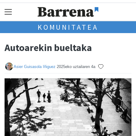
KOMUNITATEA
Autoarekin bueltaka
Asier Guisasola Iñiguez
2025eko uztailaren 4a