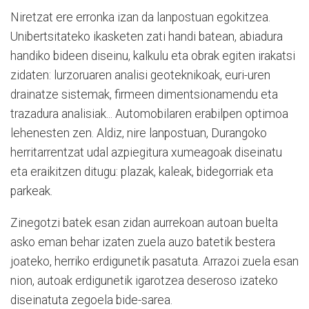
Niretzat ere erronka izan da lanpostuan egokitzea.
Unibertsitateko ikasketen zati handi batean, abiadura
handiko bideen diseinu, kalkulu eta obrak egiten irakatsi
zidaten: lurzoruaren analisi geoteknikoak, euri-uren
drainatze sistemak, firmeen dimentsionamendu eta
trazadura analisiak... Automobilaren erabilpen optimoa
lehenesten zen. Aldiz, nire lanpostuan, Durangoko
herritarrentzat udal azpiegitura xumeagoak diseinatu
eta eraikitzen ditugu: plazak, kaleak, bidegorriak eta
parkeak.
Zinegotzi batek esan zidan aurrekoan autoan buelta
asko eman behar izaten zuela auzo batetik bestera
joateko, herriko erdigunetik pasatuta. Arrazoi zuela esan
nion, autoak erdigunetik igarotzea deseroso izateko
diseinatuta zegoela bide-sarea.