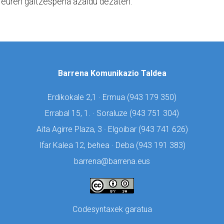
ei euren gaitzespena azaldu dezaten.
Barrena Komunikazio Taldea
Erdikokale 2,1 · Ermua (
943 179 350)
Errabal 15, 1. · Soraluze (
943 751 304)
Aita Agirre Plaza, 3 · Elgoibar (
943 741 626)
Ifar Kalea 12, behea · Deba (
943 191 383)
barrena@barrena.eus
Codesyntaxek garatua