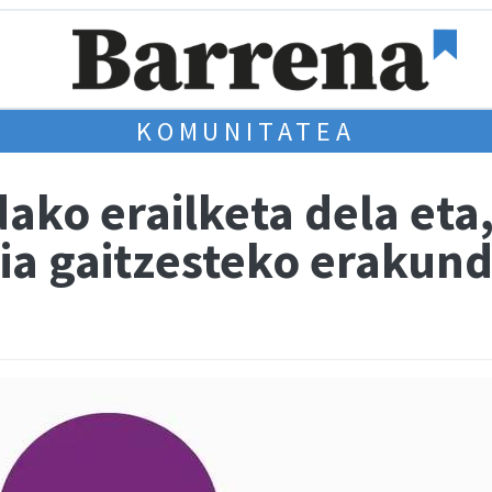
KOMUNITATEA
ako erailketa dela e
ia gaitzesteko erakun