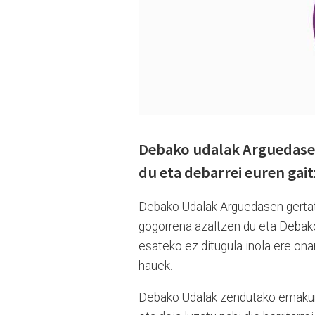
Debako udalak Arguedasen
du eta debarrei euren gait
Debako Udalak Arguedasen gertat
gogorrena azaltzen du eta Debako 
esateko ez ditugula inola ere o
hauek.
Debako Udalak zendutako emakume