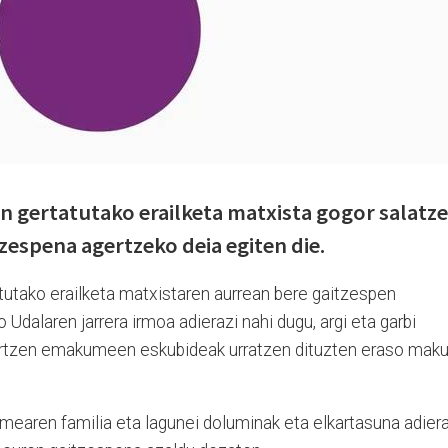
 gertatutako erailketa matxista gogor salatz
zespena agertzeko deia egiten die.
utako erailketa matxistaren aurrean bere gaitzespen
Udalaren jarrera irmoa adierazi nahi dugu, argi eta garbi
nartzen emakumeen eskubideak urratzen dituzten eraso maku
aren familia eta lagunei doluminak eta elkartasuna adiera