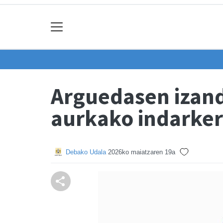
Arguedasen izand
aurkako indarker
Debako Udala
2026ko maiatzaren 19a