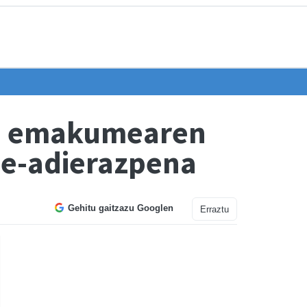
ta, emakumearen
de-adierazpena
Gehitu gaitzazu Googlen
Erraztu