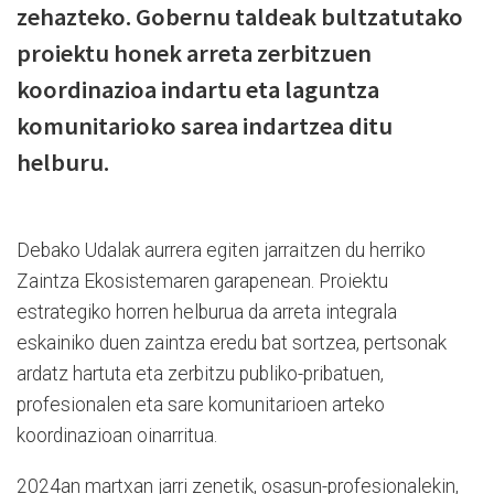
zehazteko. Gobernu taldeak bultzatutako
proiektu honek arreta zerbitzuen
koordinazioa indartu eta laguntza
komunitarioko sarea indartzea ditu
helburu.
Debako Udalak aurrera egiten jarraitzen du herriko
Zaintza Ekosistemaren garapenean. Proiektu
estrategiko horren helburua da arreta integrala
eskainiko duen zaintza eredu bat sortzea, pertsonak
ardatz hartuta eta zerbitzu publiko-pribatuen,
profesionalen eta sare komunitarioen arteko
koordinazioan oinarritua.
2024an martxan jarri zenetik, osasun-profesionalekin,