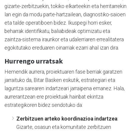
gizarte-zerbitzuekin, tokiko elkarteekin eta herritarrekin
lan egin da modu parte-hartzailean, diagnostiko-saioen
eta talde operatiboen bidez. Ikuspegi horri esker,
beharrak identifikatu, baliabideak optimizatu eta
zaintza-sistema iraunkor eta udalerriaren errealitatera
egokitutako ereduaren oinarriak ezarri ahal izan dira.
Hurrengo urratsak
Hemendik aurrera, proiektuaren fase berriak garatzen
jarraituko da, Bitar Basken eskutik, estrategiari eta
laguntza sarearen indartzeari jarraipena emanez. Hala,
aurrerantzean ere proiektuak hainbat ekintza
estrategikoren bidez sendotuko da:
Zerbitzuen arteko koordinazioa indartzea
:
Gizarte, osasun eta komunitate zerbitzuen