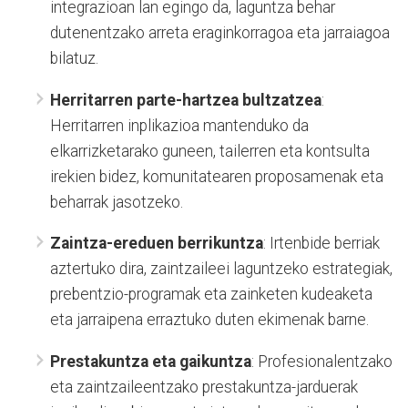
integrazioan lan egingo da, laguntza behar
dutenentzako arreta eraginkorragoa eta jarraiagoa
bilatuz.
Herritarren parte-hartzea bultzatzea
:
Herritarren inplikazioa mantenduko da
elkarrizketarako guneen, tailerren eta kontsulta
irekien bidez, komunitatearen proposamenak eta
beharrak jasotzeko.
Zaintza-ereduen berrikuntza
: Irtenbide berriak
aztertuko dira, zaintzaileei laguntzeko estrategiak,
prebentzio-programak eta zainketen kudeaketa
eta jarraipena erraztuko duten ekimenak barne.
Prestakuntza eta gaikuntza
: Profesionalentzako
eta zaintzaileentzako prestakuntza-jarduerak