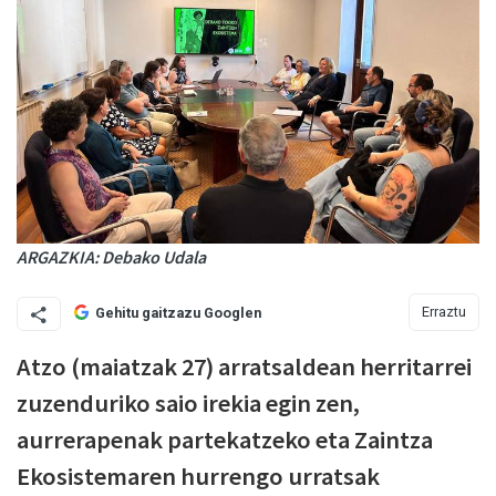
ARGAZKIA: Debako Udala
Erraztu
Gehitu gaitzazu Googlen
Atzo (maiatzak 27) arratsaldean herritarrei
zuzenduriko saio irekia egin zen,
aurrerapenak partekatzeko eta Zaintza
Ekosistemaren hurrengo urratsak