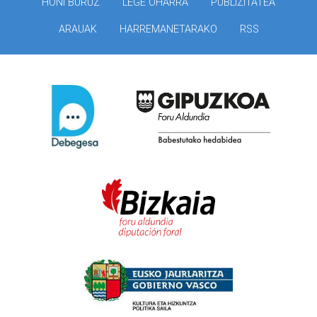
HONI BURUZ
LEGE OHARRA
PUBLIZITATEA
ARAUAK
HARREMANETARAKO
RSS