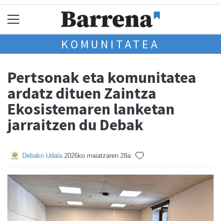
KOMUNITATEA
Pertsonak eta komunitatea
ardatz dituen Zaintza
Ekosistemaren lanketan
jarraitzen du Debak
Debako Udala
2026ko maiatzaren 28a