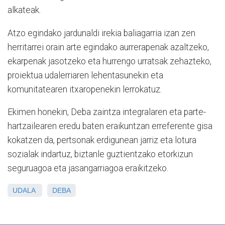
alkateak.
Atzo egindako jardunaldi irekia baliagarria izan zen
herritarrei orain arte egindako aurrerapenak azaltzeko,
ekarpenak jasotzeko eta hurrengo urratsak zehazteko,
proiektua udalerriaren lehentasunekin eta
komunitatearen itxaropenekin lerrokatuz.
Ekimen honekin, Deba zaintza integralaren eta parte-
hartzailearen eredu baten eraikuntzan erreferente gisa
kokatzen da, pertsonak erdigunean jarriz eta lotura
sozialak indartuz, biztanle guztientzako etorkizun
seguruagoa eta jasangarriagoa eraikitzeko.
UDALA
DEBA