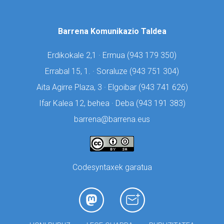
Barrena Komunikazio Taldea
Erdikokale 2,1 · Ermua (
943 179 350)
Errabal 15, 1. · Soraluze (
943 751 304)
Aita Agirre Plaza, 3 · Elgoibar (
943 741 626)
Ifar Kalea 12, behea · Deba (
943 191 383)
barrena@barrena.eus
Codesyntaxek garatua