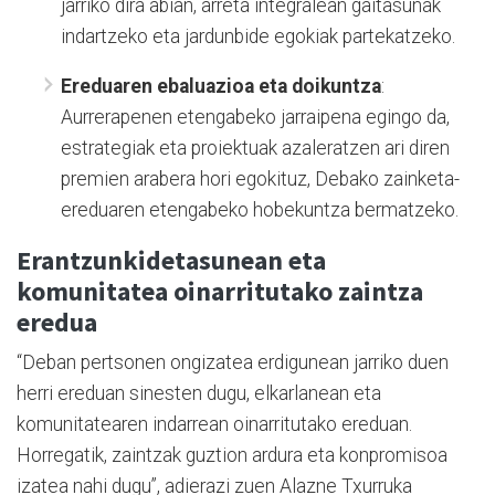
jarriko dira abian, arreta integralean gaitasunak
indartzeko eta jardunbide egokiak partekatzeko.
Ereduaren ebaluazioa eta doikuntza
:
Aurrerapenen etengabeko jarraipena egingo da,
estrategiak eta proiektuak azaleratzen ari diren
premien arabera hori egokituz, Debako zainketa-
ereduaren etengabeko hobekuntza bermatzeko.
Erantzunkidetasunean eta
komunitatea oinarritutako zaintza
eredua
“Deban pertsonen ongizatea erdigunean jarriko duen
herri ereduan sinesten dugu, elkarlanean eta
komunitatearen indarrean oinarritutako ereduan.
Horregatik, zaintzak guztion ardura eta konpromisoa
izatea nahi dugu”, adierazi zuen Alazne Txurruka