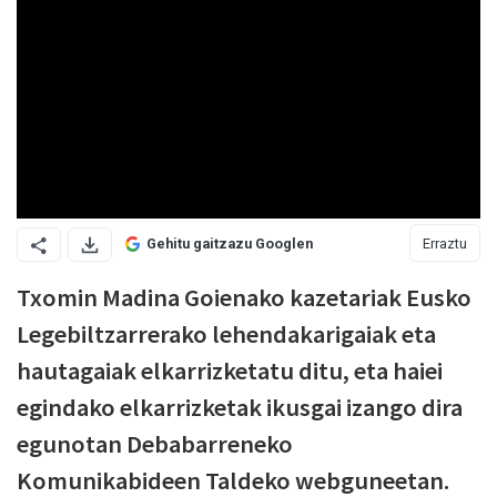
Erraztu
Gehitu gaitzazu Googlen
Txomin Madina Goienako kazetariak Eusko
Legebiltzarrerako lehendakarigaiak eta
hautagaiak elkarrizketatu ditu, eta haiei
egindako elkarrizketak ikusgai izango dira
egunotan Debabarreneko
Komunikabideen Taldeko webguneetan.