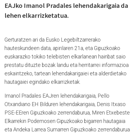
EAJko Imanol Pradales lehendakarigaia da
lehen elkarrizketatua.
Gerturatzen ari da Eusko Legebiltzarrerako
hauteskundeen data, apirilaren 21a, eta Gipuzkoako
euskarazko tokiko telebisten elkarlanean hainbat saio
prestatu dituzte bozak landu eta herritarrei informazioa
eskaintzeko, tartean lehendakarigaiei eta alderdietako
hautagaiei egindako elkarrizketak.
Imanol Pradales EAJren lehendakarigaia, Pello
Otxandiano EH Bilduren lehendakarigaia, Denis Itxaso
PSE-EEren Gipuzkoako zerrendaburua, Miren Etxebeste
Elkarrekin Podemosen Gipuzkoako bigarren hautagaia
eta Andeka Larrea Sumarren Gipuzkoako zerrendaburua