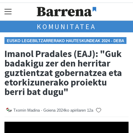
KOMUNITATEA
EUSKO LEGEBILTZARRERAKO HAUTESKUNDEAK 2024 - DEBA
Imanol Pradales (EAJ): "Guk
badakigu zer den herritar
guztientzat gobernatzea eta
etorkizunerako proiektu
berri bat dugu"
Txomin Madina - Goiena
2024ko apirilaren 12a