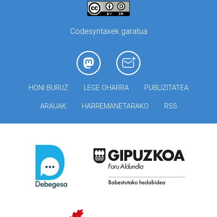
Codesyntaxek garatua
HONI BURUZ
LEGE OHARRA
PUBLIZITATEA
ARAUAK
HARREMANETARAKO
RSS