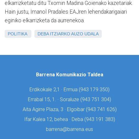
elkarrizketatu ditu Txomin Madina Goienako kazetariak.
Hain justu, Imanol Pradales EAJren lehendakarigaiari
eginiko elkarrizketa da aurrenekoa.
POLITIKA
DEBA
ITZIARKO AUZO UDALA
Barrena Komunikazio Taldea
Erdikokale 2,1 · Ermua (
943 179 350)
Errabal 15, 1. · Soraluze (
943 751 304)
Aita Agirre Plaza, 3 · Elgoibar (
943 741 626)
Ifar Kalea 12, behea · Deba (
943 191 383)
barrena@barrena.eus