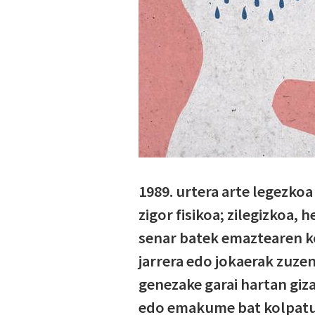
1989. urtera arte legezko
zigor fisikoa; zilegizkoa,
senar batek emaztearen ko
jarrera edo jokaerak zuzen
genezake garai hartan giz
edo emakume bat kolpatua 