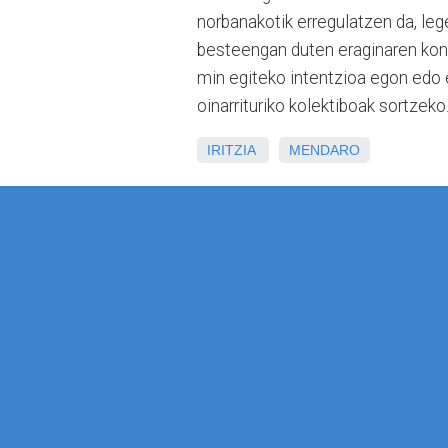
norbanakotik erregulatzen da, le
besteengan duten eraginaren kont
min egiteko intentzioa egon edo 
oinarrituriko kolektiboak sortzeko
IRITZIA
MENDARO