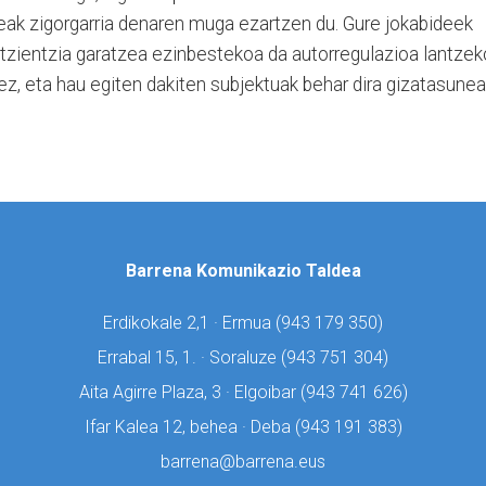
geak zigorgarria denaren muga ezartzen du. Gure jokabideek
zientzia garatzea ezinbestekoa da autorregulazioa lantzek
ez, eta hau egiten dakiten subjektuak behar dira gizatasune
.
Barrena Komunikazio Taldea
Erdikokale 2,1 · Ermua (
943 179 350)
Errabal 15, 1. · Soraluze (
943 751 304)
Aita Agirre Plaza, 3 · Elgoibar (
943 741 626)
Ifar Kalea 12, behea · Deba (
943 191 383)
barrena@barrena.eus