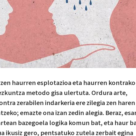
a zen haurren esplotazioa eta haurren kontrako
 hezkuntza metodo gisa ulertuta. Ordura arte,
ntra zerabilen indarkeria ere zilegia zen haren
tzeko; emazte ona izan zedin alegia. Beraz, esa
artean bazegoela logika komun bat, eta haur b
ikusiz gero, pentsatuko zutela zerbait egina