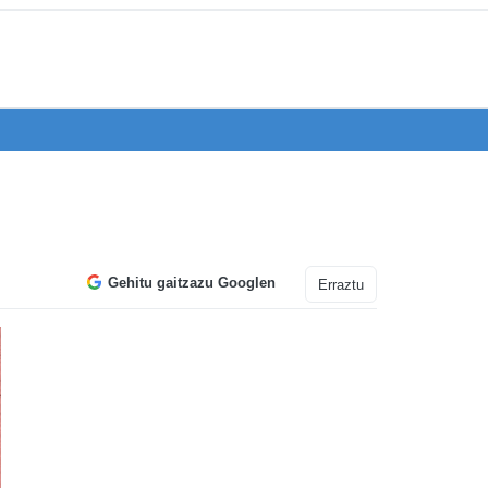
Gehitu gaitzazu Googlen
Erraztu