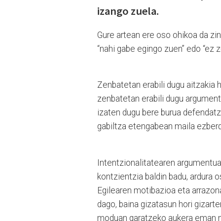
izango zuela.
Gure artean ere oso ohikoa da zin
“nahi gabe egingo zuen” edo “ez z
Zenbatetan erabili dugu aitzakia 
zenbatetan erabili dugu argument
izaten dugu bere burua defendatz
gabiltza etengabean maila ezberdi
Intentzionalitatearen argumentuak
kontzientzia baldin badu, ardura o
Egilearen motibazioa eta arrazona
dago, baina gizatasun hori gizart
moduan garatzeko aukera eman na