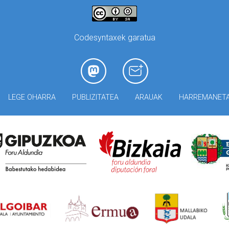
Codesyntaxek garatua
LEGE OHARRA
PUBLIZITATEA
ARAUAK
HARREMANET