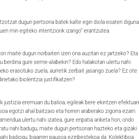
tzotzat dugun pertsona batek kalte egin diola esaten diguna
uen min egiteko intentziorik izango” erantzutea.
hori maite dugun norbaiten izen ona auzitan ez jartzeko? Eta
u berdina gure seme-alabekin? Edo halakotan ulertu nahi
eko erasotuko zuela, aurretik zerbait jasango zuela? Ez ote
netako biolentzia justifikatzen?
 justizia eremuan du balioa; egileak bere ekintzen efektuar
soa egotzi ahal baitzaio eta horren araberako zigorra ezarri.
mendua ulertu nahi izatea, gure enpatia ariketa hori, ondo
eratu nahi badugu, maite dugun pertsonari hazteko eta gizaki
hi badiogu, bigarren pausoa ezinbestekoa da. Kolektiboa