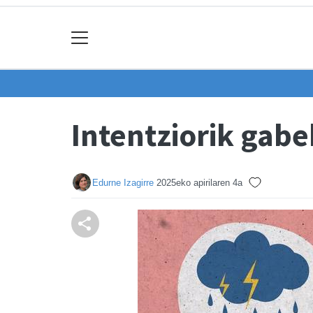
Intentziorik gabe
Edurne Izagirre
2025eko apirilaren 4a