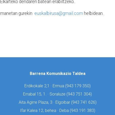
Elkarteko dendaren batean erabiltzeko.
arremanetan gurekin
euskalbirusa@gmail.com
helbidean.
Barrena Komunikazio Taldea
Erdikokale 2,1 · Ermua (
943 179 350)
Errabal 15, 1. · Soraluze (
943 751 304)
Aita Agirre Plaza, 3 · Elgoibar (
943 741 626)
Ifar Kalea 12, behea · Deba (
943 191 383)