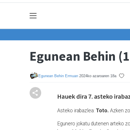
Egunean Behin (1
Egunean Behin Ermuan
2024ko azaroaren 18a
Hauek dira 7. asteko iraba
Asteko irabazlea:
Toto.
Azken zoz
Egunero jokatu dutenen arteko zoz