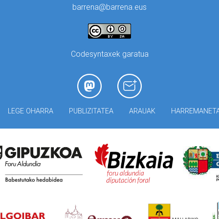
barrena@barrena.eus
Codesyntaxek garatua
LEGE OHARRA
PUBLIZITATEA
ARAUAK
HARREMANET