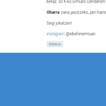
beraz. 30 €-ko Ermuko Dendarien 
Oharra
: saria jasotzeko, jarri h
Segi jokatzen!
instagram
: @ebehinermuan
ERMUA