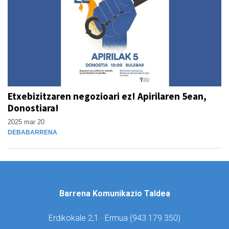
Etxebizitzaren negozioari ez! Apirilaren 5ean,
Donostiara!
2025 mar 20
DEBABARRENA
Barrena Komunikazio Taldea
Erdikokale 2,1 · Ermua (
943 179 350)