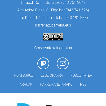
Errabal 15, 1. · Soraluze (
943 751 304)
Aita Agirre Plaza, 3 · Elgoibar (
943 741 626)
Ifar Kalea 12, behea · Deba (
943 191 383)
barrena@barrena.eus
Codesyntaxek garatua
HONI BURUZ
LEGE OHARRA
PUBLIZITATEA
ARAUAK
HARREMANETARAKO
RSS