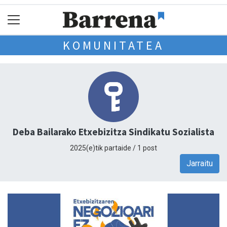
KOMUNITATEA
Deba Bailarako Etxebizitza Sindikatu Sozialista
2025(e)tik partaide / 1 post
Jarraitu