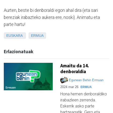
Aurten, beste bi denboraldi egon ahal dira (eta sari
bereziak irabazteko aukera ere, noski). Animatu eta
parte hartu!
EUSKARA
ERMUA
Erlazionatuak
Amaitu da 14.
denboraldia
Egunean Behin Ermuan
2024 mar 26
ERMUA
Hona hemen denboraldiko
irabazleen zerrenda.
Eskerrik asko parte
hartzeagatik. Gero eta