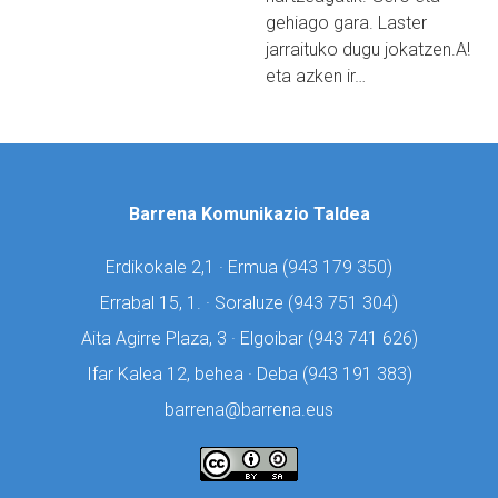
gehiago gara. Laster
jarraituko dugu jokatzen.A!
eta azken ir…
Barrena Komunikazio Taldea
Erdikokale 2,1 · Ermua (
943 179 350)
Errabal 15, 1. · Soraluze (
943 751 304)
Aita Agirre Plaza, 3 · Elgoibar (
943 741 626)
Ifar Kalea 12, behea · Deba (
943 191 383)
barrena@barrena.eus