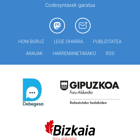
Codesyntaxek garatua
HONI BURUZ
LEGE OHARRA
PUBLIZITATEA
ARAUAK
HARREMANETARAKO
RSS