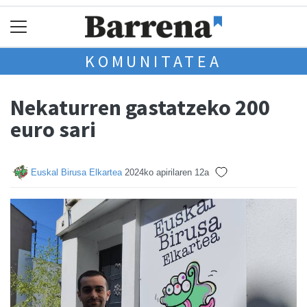
KOMUNITATEA
Nekaturren gastatzeko 200
euro sari
Euskal Birusa Elkartea
2024ko apirilaren 12a