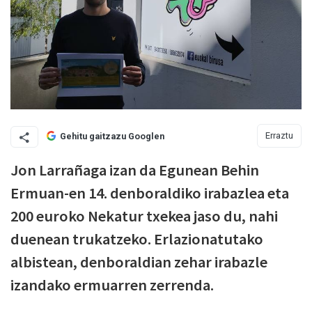
Erraztu
Gehitu gaitzazu Googlen
Jon Larrañaga izan da Egunean Behin
Ermuan-en 14. denboraldiko irabazlea eta
200 euroko Nekatur txekea jaso du, nahi
duenean trukatzeko. Erlazionatutako
albistean, denboraldian zehar irabazle
izandako ermuarren zerrenda.