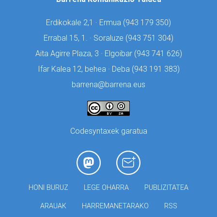
Erdikokale 2,1 · Ermua (
943 179 350)
Errabal 15, 1. · Soraluze (
943 751 304)
Aita Agirre Plaza, 3 · Elgoibar (
943 741 626)
Ifar Kalea 12, behea · Deba (
943 191 383)
barrena@barrena.eus
Codesyntaxek garatua
HONI BURUZ
LEGE OHARRA
PUBLIZITATEA
ARAUAK
HARREMANETARAKO
RSS