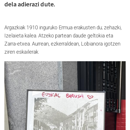
dela adierazi dute.
Argazkiak 1910 inguruko Ermua erakusten du; zehazki,
Izelaieta kalea. Atzeko partean daude geltokia eta
Zarra-etxea. Aurrean, ezkerraldean, Lobianora igotzen
ziren eskailerak.