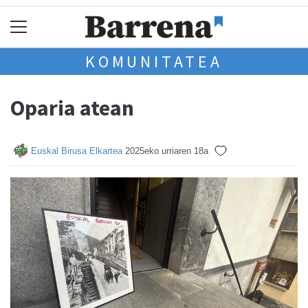
KOMUNITATEA
Oparia atean
Euskal Birusa Elkartea
2025eko urriaren 18a