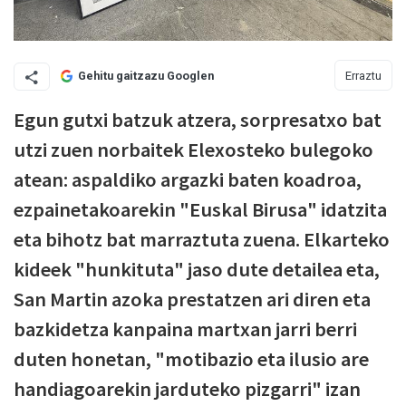
Erraztu
Gehitu gaitzazu Googlen
Egun gutxi batzuk atzera, sorpresatxo bat
utzi zuen norbaitek Elexosteko bulegoko
atean: aspaldiko argazki baten koadroa,
ezpainetakoarekin "Euskal Birusa" idatzita
eta bihotz bat marraztuta zuena. Elkarteko
kideek "hunkituta" jaso dute detailea eta,
San Martin azoka prestatzen ari diren eta
bazkidetza kanpaina martxan jarri berri
duten honetan, "motibazio eta ilusio are
handiagoarekin jarduteko pizgarri" izan