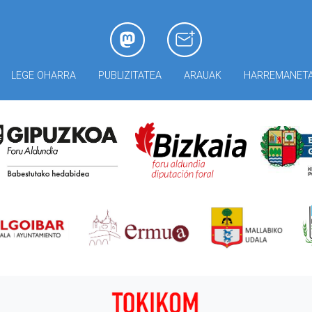
LEGE OHARRA
PUBLIZITATEA
ARAUAK
HARREMANET