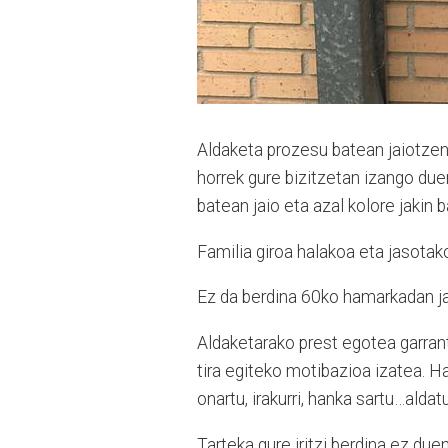
Aldaketa prozesu batean jaiotzen g
horrek gure bizitzetan izango du
batean jaio eta azal kolore jakin 
Familia giroa halakoa eta jasotak
Ez da berdina 60ko hamarkadan jai
Aldaketarako prest egotea garrant
tira egiteko motibazioa izatea. Ha
onartu, irakurri, hanka sartu…aldatu
Tarteka gure iritzi berdina ez due