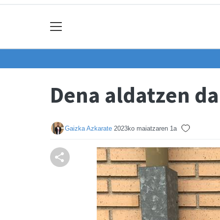
Dena aldatzen da
Gaizka Azkarate
2023ko maiatzaren 1a