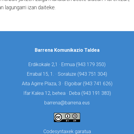
 lagungarri izan daiteke.
Barrena Komunikazio Taldea
Erdikokale 2,1 · Ermua (
943 179 350)
Errabal 15, 1. · Soraluze (
943 751 304)
Aita Agirre Plaza, 3 · Elgoibar (
943 741 626)
Ifar Kalea 12, behea · Deba (
943 191 383)
barrena@barrena.eus
Codesyntaxek garatua