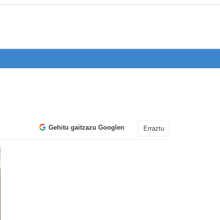
Gehitu gaitzazu Googlen
Erraztu