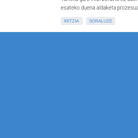
esateko duena aldaketa prozesuan
IRITZIA
SORALUZE