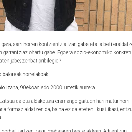
ara, sarri horren kontzientzia izan gabe eta ia beti eraldatz
en garrantziaz ohartu gabe. Egoera sozio-ekonomiko konkret
baten jabe; zenbat pribilegio?
o baloreak horrelakoak.
o izana, 90ekoan edo 2000. urtetik aurrera.
zitsua da eta aldaketara eramango gaituen hari mutur horri
ria formaz aldatzen da, baina ez da eteten. Ikusi, ikasi, entzu
.
n norbait jartzen zaigu mahaiaren beste aldean. Adi entzun,