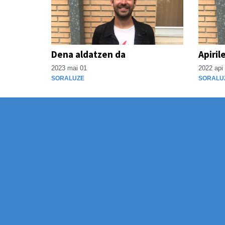
Dena aldatzen da
Apiril
2023 mai 01
2022 api
SORALUZE
SORALU