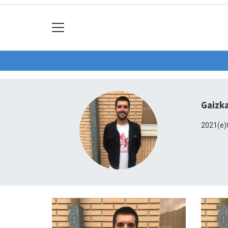
Gaizk
2021(e)t