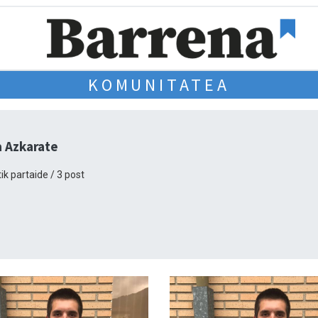
KOMUNITATEA
a Azkarate
ik partaide / 3 post