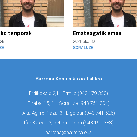
eko tenporak
Emateagatik eman
 29
2021 eka 30
ZE
SORALUZE
Barrena Komunikazio Taldea
Erdikokale 2,1 · Ermua (
943 179 350)
Errabal 15, 1. · Soraluze (
943 751 304)
Aita Agirre Plaza, 3 · Elgoibar (
943 741 626)
Ifar Kalea 12, behea · Deba (
943 191 383)
barrena@barrena.eus