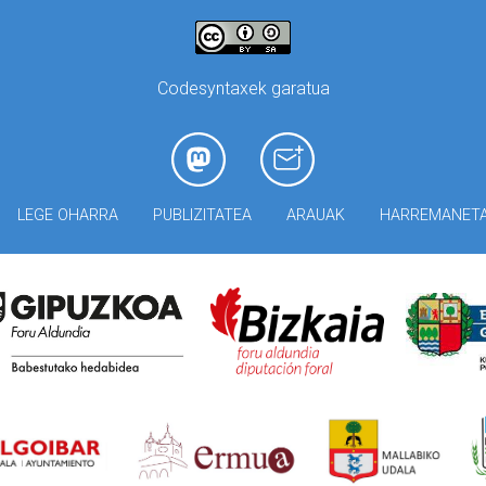
Codesyntaxek garatua
LEGE OHARRA
PUBLIZITATEA
ARAUAK
HARREMANET