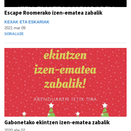
Escape Roomerako izen-ematea zabalik
KEXAK ETA ESKARIAK
2021 mar 09
SORALUZE
Gabonetako ekintzen izen-ematea zabalik
2020 abe 02