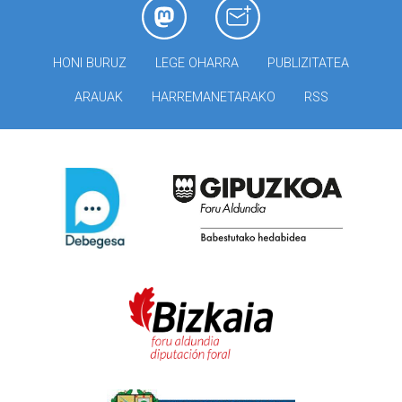
HONI BURUZ
LEGE OHARRA
PUBLIZITATEA
ARAUAK
HARREMANETARAKO
RSS