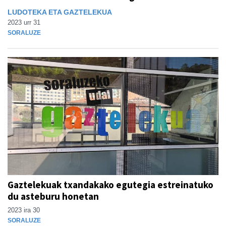
LUDOTEKA ETA GAZTELEKUA
2023 urr 31
SORALUZE
Gaztelekuak txandakako egutegia estreinatuko
du asteburu honetan
2023 ira 30
SORALUZE