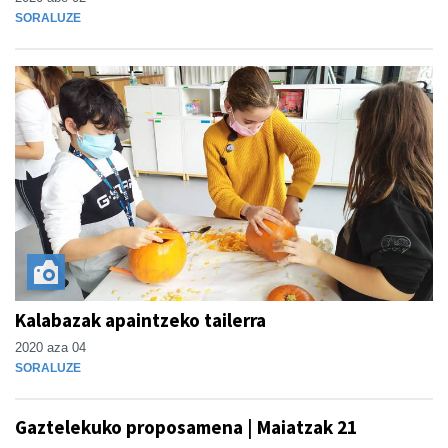
SORALUZE
Kalabazak apaintzeko tailerra
2020 aza 04
SORALUZE
Gaztelekuko proposamena | Maiatzak 21