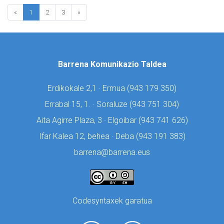
«
1
2
3
»
Barrena Komunikazio Taldea
Erdikokale 2,1 · Ermua (
943 179 350)
Errabal 15, 1. · Soraluze (
943 751 304)
Aita Agirre Plaza, 3 · Elgoibar (
943 741 626)
Ifar Kalea 12, behea · Deba (
943 191 383)
barrena@barrena.eus
Codesyntaxek garatua