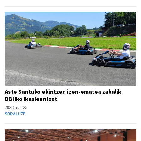
Aste Santuko ekintzen izen-ematea zabalik
DBHko ikasleentzat
2023 mar 23
SORALUZE