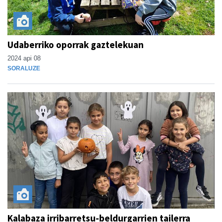
Udaberriko oporrak gaztelekuan
2024 api 08
SORALUZE
Kalabaza irribarretsu-beldurgarrien tailerra