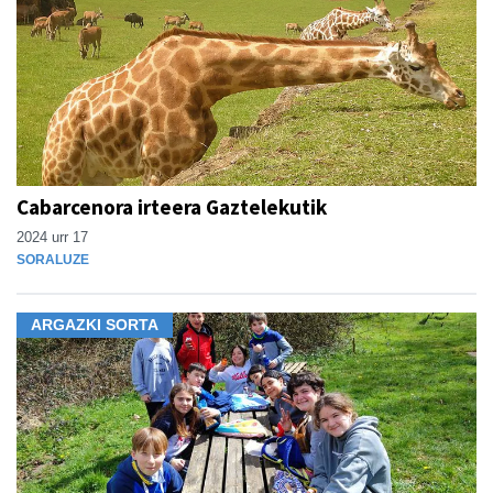
Cabarcenora irteera Gaztelekutik
2024 urr 17
SORALUZE
ARGAZKI SORTA