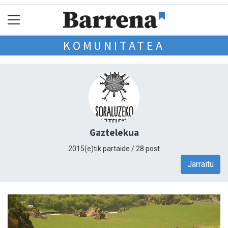
KOMUNITATEA
Gaztelekua
2015(e)tik partaide / 28 post
Jarraitu