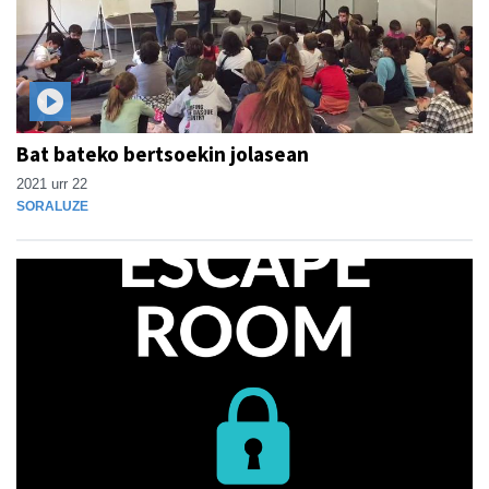
Bat bateko bertsoekin jolasean
2021 urr 22
SORALUZE