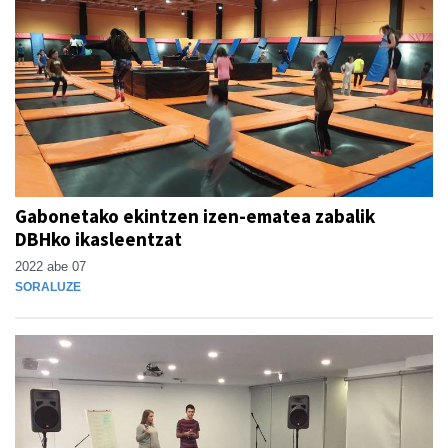
Gabonetako ekintzen izen-ematea zabalik
DBHko ikasleentzat
2022 abe 07
SORALUZE