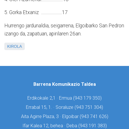
5. Gorka Etxaniz ........................17
Hurrengo jardunaldia, seigarrena, Elgoibarko San Pedron
izango da, zapatuan, apirilaren 26an.
KIROLA
Barrena Komunikazio Taldea
Erdikokale 2,1 · Ermua (
943 179 350)
Errabal 15, 1. · Soraluze (
943 751 304)
Aita Agirre Plaza, 3 · Elgoibar (
943 741 626)
Ifar Kalea 12, behea · Deba (
943 191 383)