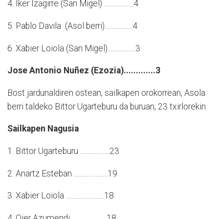
4. Iker Izagirre (San Migel) ....................4
5. Pablo Davila (Asol berri)...................4
6. Xabier Loiola (San Migel)...................3
Jose Antonio Nuñez (Ezozia).............3
Bost jardunaldiren ostean, sailkapen orokorrean, Asola
berri taldeko Bittor Ugarteburu da buruan, 23 txirlorekin.
Sailkapen Nagusia
1. Bittor Ugarteburu ....................23
2. Anartz Esteban .......................19
3. Xabier Loiola ..........................18
4. Oier Azumendi.........................18