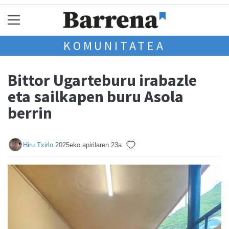
KOMUNITATEA
Bittor Ugarteburu irabazle
eta sailkapen buru Asola
berrin
Hiru Txirlo
2025eko apirilaren 23a