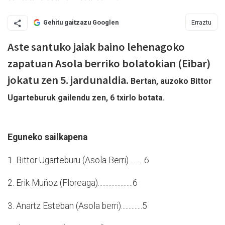
Erraztu
Gehitu gaitzazu Googlen
Aste santuko jaiak baino lehenagoko
zapatuan Asola berriko bolatokian (Eibar)
jokatu zen 5. jardunaldia.
Bertan, auzoko Bittor
Ugarteburuk gailendu zen, 6 txirlo botata.
Eguneko sailkapena
1. Bittor Ugarteburu (Asola Berri) .........6
2. Erik Muñoz (Floreaga).......................6
3. Anartz Esteban (Asola berri)..............5