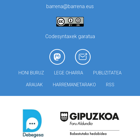
barrena@barrena.eus
Codesyntaxek garatua
HONI BURUZ
LEGE OHARRA
PUBLIZITATEA
ARAUAK
HARREMANETARAKO
RSS