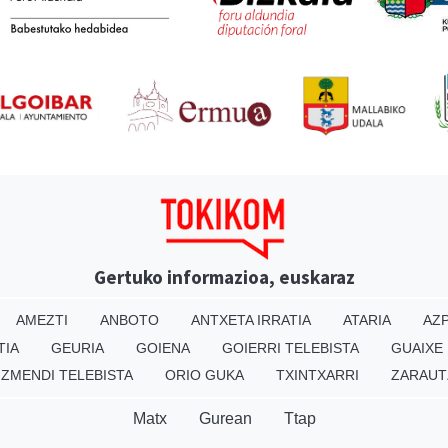
Gertuko informazioa, euskaraz
AMEZTI
ANBOTO
ANTXETA IRRATIA
ATARIA
AZP
TIA
GEURIA
GOIENA
GOIERRI TELEBISTA
GUAIXE
IZMENDI TELEBISTA
ORIO GUKA
TXINTXARRI
ZARAUT
Matx
Gurean
Ttap