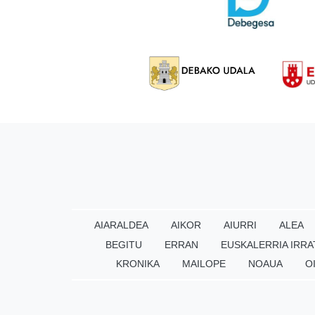
AIARALDEA
AIKOR
AIURRI
ALEA
BEGITU
ERRAN
EUSKALERRIA IRRA
KRONIKA
MAILOPE
NOAUA
O