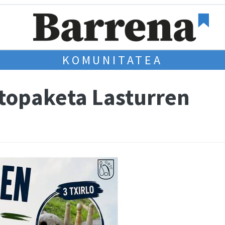
KOMUNITATEA
topaketa Lasturren