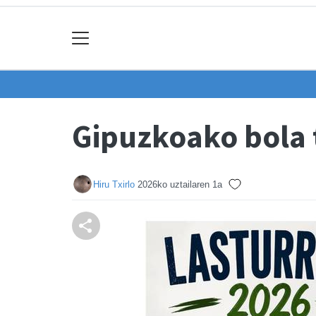
Gipuzkoako bola 
Hiru Txirlo
2026ko uztailaren 1a