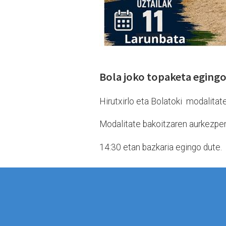
Bola joko topaketa egingo
Hirutxirlo eta Bolatoki modalita
Modalitate bakoitzaren aurkezpen
14:30 etan bazkaria egingo dute.