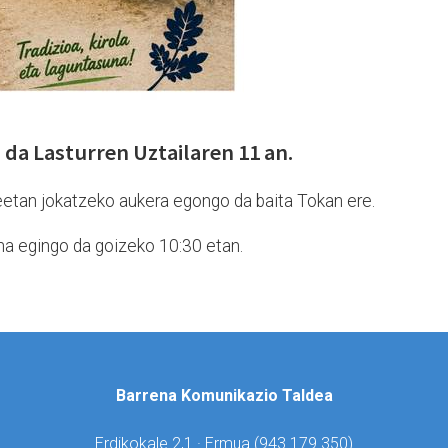
 da Lasturren Uztailaren 11 an.
teetan jokatzeko aukera egongo da baita Tokan ere.
a egingo da goizeko 10:30 etan.
Barrena Komunikazio Taldea
Erdikokale 2,1 · Ermua (
943 179 350)