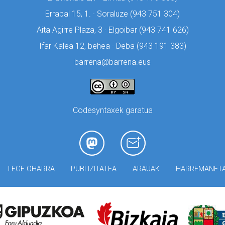
Errabal 15, 1. · Soraluze (
943 751 304)
Aita Agirre Plaza, 3 · Elgoibar (
943 741 626)
Ifar Kalea 12, behea · Deba (
943 191 383)
barrena@barrena.eus
Codesyntaxek garatua
LEGE OHARRA
PUBLIZITATEA
ARAUAK
HARREMANET