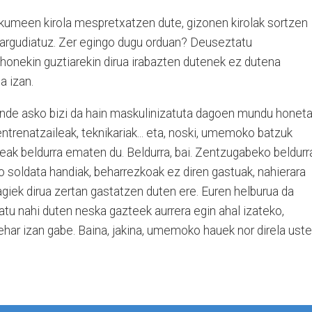
umeen kirola mespretxatzen dute, gizonen kirolak sortzen
 argudiatuz. Zer egingo dugu orduan? Deuseztatu
a honekin guztiarekin dirua irabazten dutenek ez dutena
a izan.
nde asko bizi da hain maskulinizatuta dagoen mundu honeta
 entrenatzaileak, teknikariak... eta, noski, umemoko batzuk
eak beldurra ematen du. Beldurra, bai. Zentzugabeko beldurr
ko soldata handiak, beharrezkoak ez diren gastuak, nahierara
giek dirua zertan gastatzen duten ere. Euren helburua da
okatu nahi duten neska gazteek aurrera egin ahal izateko,
behar izan gabe. Baina, jakina, umemoko hauek nor direla uste