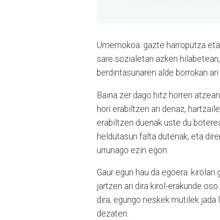
Umemokoa: gazte harroputza eta h
sare sozialetan azken hilabetean,
berdintasunaren alde borrokan ari d
Baina zer dago hitz horren atzean
hori erabiltzen ari denaz, hartzai
erabiltzen duenak uste du boterea
heldutasun falta dutenak, eta dir
urrunago ezin egon.
Gaur egun hau da egoera: kirolari
jartzen ari dira kirol-erakunde os
dira, egungo neskek mutilek jada 
dezaten.