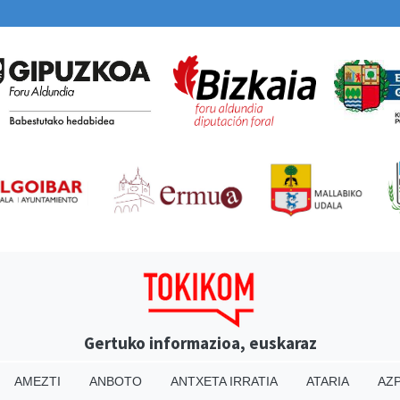
Gertuko informazioa, euskaraz
AMEZTI
ANBOTO
ANTXETA IRRATIA
ATARIA
AZP