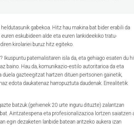
eldutasunik gabekoa. Hitz hau makina bat bider erabili da
 euren eskubideen alde eta euren lankideekiko tratu-
iren kirolariei buruz hitz egiteko.
? Ikuspuntu paternalistaren isla da, eta gehiago esaten du hi
leaz baino. Hau da, komunikazio-estilo autoritarioa da eta
 duela gazteegitzat hartzen dituen pertsonen gainetik,
enaz edota daukatenaz harropuztuta daudenak. Errealitetik
 gazte batzuk (gehienek 20 urte inguru dituzte) zalantzan
o bat. Aintzatespena eta profesionalizazioa lortzen saiatzen a
lan egin dezaketen lanbide batean aritzeko aukera izan