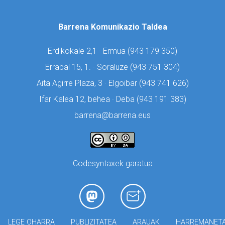
Barrena Komunikazio Taldea
Erdikokale 2,1 · Ermua (
943 179 350)
Errabal 15, 1. · Soraluze (
943 751 304)
Aita Agirre Plaza, 3 · Elgoibar (
943 741 626)
Ifar Kalea 12, behea · Deba (
943 191 383)
barrena@barrena.eus
Codesyntaxek garatua
LEGE OHARRA
PUBLIZITATEA
ARAUAK
HARREMANET