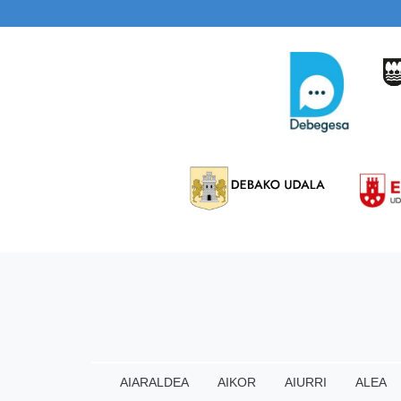
AIARALDEA
AIKOR
AIURRI
ALEA