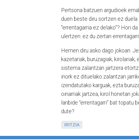
Pertsona batzuen argudioek emak
duen beste diru sortzen ez duela
"errentagarria ez delako"? Hori d
ulertzen: ez du zertan errentagarri
Hemen diru asko dago jokoan. Je
kazetariak, buruzagiak, kirolariak,
sistema zalantzan jartzera etortz
inork ez dituelako zalantzan jarri
izendatutako karguak, ezta buruza
oinarriak jartzea, kirol honetan j
lanbide “errentagarri” bat topatu 
dute?
IRITZIA