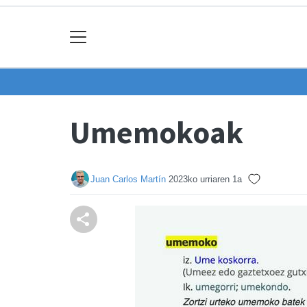
Umemokoak
Juan Carlos Martín
2023ko urriaren 1a