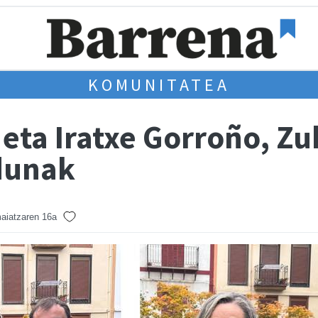
KOMUNITATEA
 eta Iratxe Gorroño, Z
dunak
aiatzaren 16a