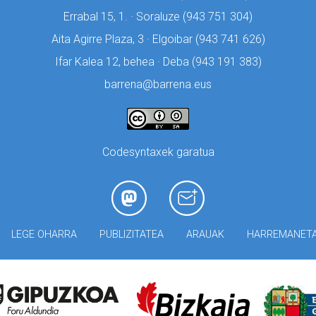
Errabal 15, 1. · Soraluze (
943 751 304)
Aita Agirre Plaza, 3 · Elgoibar (
943 741 626)
Ifar Kalea 12, behea · Deba (
943 191 383)
barrena@barrena.eus
Codesyntaxek garatua
LEGE OHARRA
PUBLIZITATEA
ARAUAK
HARREMANET