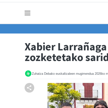
Xabier Larrañaga
zozketetako sari
Zuhatza Debako euskaltzaleen mugimendua
2026ko m