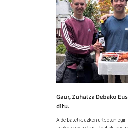
Gaur, Zuhatza Debako Eus
ditu.
Alde batetik, azken urteotan egi
zozketa egin dugu. Zenbaki saritu