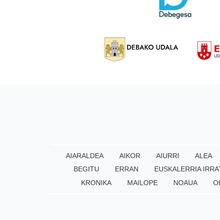
AIARALDEA
AIKOR
AIURRI
ALEA
BEGITU
ERRAN
EUSKALERRIA IRRA
KRONIKA
MAILOPE
NOAUA
O