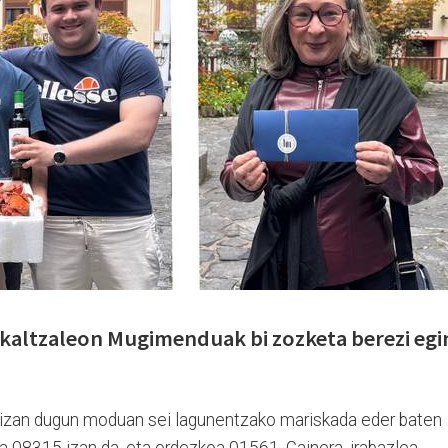
kaltzaleon Mugimenduak bi zozketa berezi egi
n izan dugun moduan sei lagunentzako mariskada eder baten
a 08315 izan da, eta ordezkoa 01561. Gainera, irabazlea