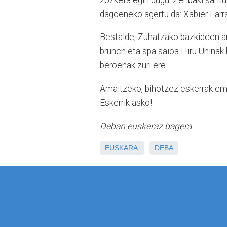
dagoeneko agertu da: Xabier Larr
Bestalde, Zuhatzako bazkideen ar
brunch eta spa saioa Hiru Uhinak 
beroenak zuri ere!
Amaitzeko, bihotzez eskerrak ema
Eskerrik asko!
Deban euskeraz bagera
EUSKARA
DEBA