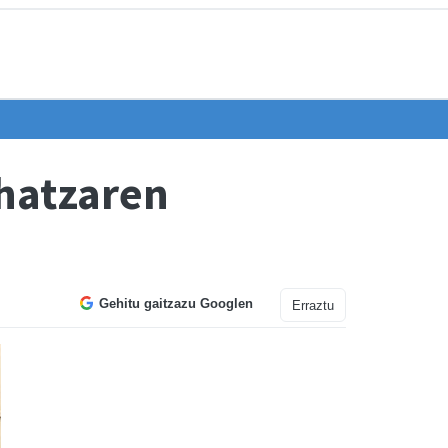
uhatzaren
Gehitu gaitzazu Googlen
Erraztu