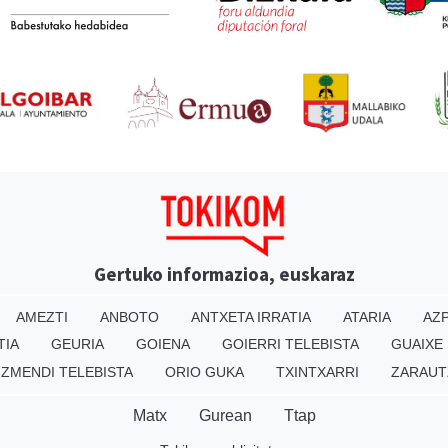
Gertuko informazioa, euskaraz
AMEZTI
ANBOTO
ANTXETA IRRATIA
ATARIA
AZP
TIA
GEURIA
GOIENA
GOIERRI TELEBISTA
GUAIXE
IZMENDI TELEBISTA
ORIO GUKA
TXINTXARRI
ZARAUT
Matx
Gurean
Ttap