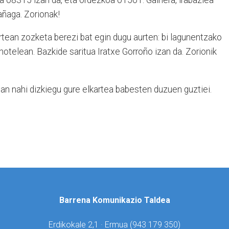
añaga. Zorionak!
tean zozketa berezi bat egin dugu aurten: bi lagunentzako
hotelean. Bazkide saritua Iratxe Gorroño izan da. Zorionik
n nahi dizkiegu gure elkartea babesten duzuen guztiei.
Barrena Komunikazio Taldea
Erdikokale 2,1 · Ermua (
943 179 350)