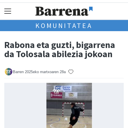
KOMUNITATEA
Rabona eta guzti, bigarrena
da Tolosala abilezia jokoan
Barren
2025eko martxoaren 28a