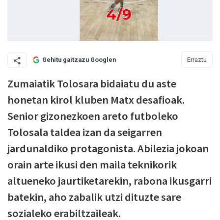
Erraztu
Gehitu gaitzazu Googlen
Zumaiatik Tolosara bidaiatu du aste
honetan kirol kluben Matx desafioak.
Senior gizonezkoen areto futboleko
Tolosala taldea izan da seigarren
jardunaldiko protagonista. Abilezia jokoan
orain arte ikusi den maila teknikorik
altueneko jaurtiketarekin, rabona ikusgarri
batekin, aho zabalik utzi dituzte sare
sozialeko erabiltzaileak.