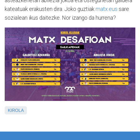
asteazkenetan abilezia jokoa eta ostegunetan galdera
kateatuak erakusten dira. Joko guztiak
matx.eus
sare
sozialean ikus daitezke. Nor izango da hurrena?
KIROLA