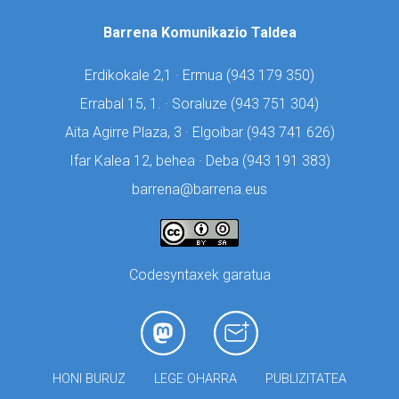
Barrena Komunikazio Taldea
Erdikokale 2,1 · Ermua (
943 179 350)
Errabal 15, 1. · Soraluze (
943 751 304)
Aita Agirre Plaza, 3 · Elgoibar (
943 741 626)
Ifar Kalea 12, behea · Deba (
943 191 383)
barrena@barrena.eus
Codesyntaxek garatua
HONI BURUZ
LEGE OHARRA
PUBLIZITATEA