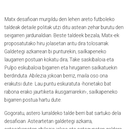
Matx desafioan murgildu den lehen areto futboleko
taldeak detaile politak utzi ditu astean zehar burutu den
seigarren jardunaldian. Beste taldeek bezala, Matx-ek
proposatutako hiru jolasetan aritu dira tolosarrak.
Galdetegi azkarrean bi punturekin, sailkapeneko
laugarren postuan kokatu dira; Take saskibaloia eta
Pulpo eskubaloia bigarren eta hirugarren sailkatuekin
berdinduta. Abilezia jokoan berriz, maila oso ona
erakutsi dute. Lau puntu eskuratuta -horietako bat
rabona erako jaurtiketa ikusgarriarekin-, sailkapeneko
bigarren postua hartu dute.
Gogoratu, astero lurraldeko talde berri bat sartuko dela
desafioan. Asteartetan galdetegi azkarra,