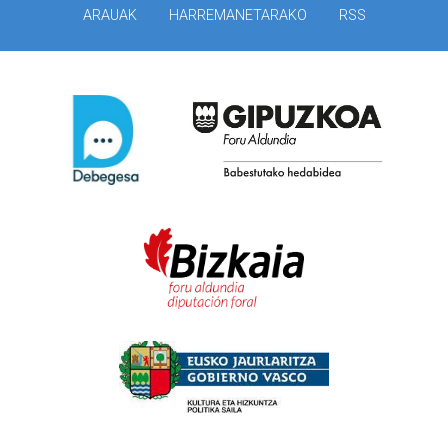
ARAUAK
HARREMANETARAKO
RSS