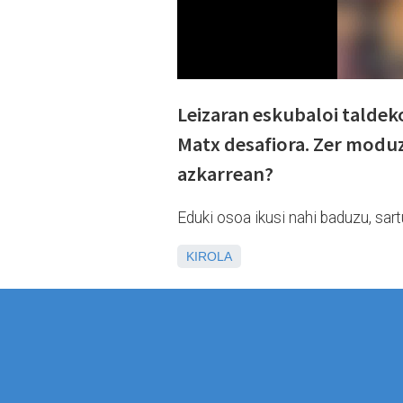
Leizaran eskubaloi taldeko
Matx desafiora. Zer moduz
azkarrean?
Eduki osoa ikusi nahi baduzu, sar
KIROLA