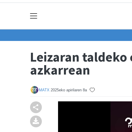
Leizaran taldeko
azkarrean
MATX
2025eko apirilaren 8a