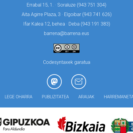
Errabal 15, 1. · Soraluze (
943 751 304)
Aita Agirre Plaza, 3 · Elgoibar (
943 741 626)
Ifar Kalea 12, behea · Deba (
943 191 383)
barrena@barrena.eus
Codesyntaxek garatua
LEGE OHARRA
PUBLIZITATEA
ARAUAK
HARREMANET