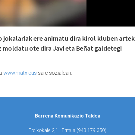
 jokalariak ere animatu dira kirol kluben arte
 moldatu ote dira Javi eta Beñat galdetegi
tu
www.matx.eus
sare sozialean.
Barrena Komunikazio Taldea
Erdikokale 2,1 · Ermua (
943 179 350)