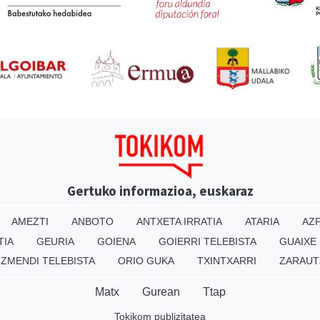
Gertuko informazioa, euskaraz
AMEZTI
ANBOTO
ANTXETA IRRATIA
ATARIA
AZP
TIA
GEURIA
GOIENA
GOIERRI TELEBISTA
GUAIXE
IZMENDI TELEBISTA
ORIO GUKA
TXINTXARRI
ZARAUT
Matx
Gurean
Ttap
Tokikom publizitatea