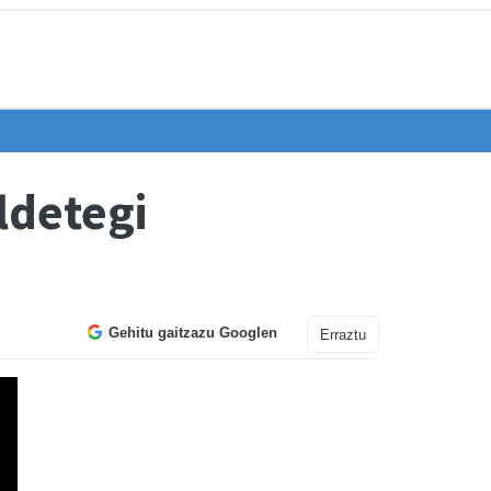
ldetegi
Gehitu gaitzazu Googlen
Erraztu