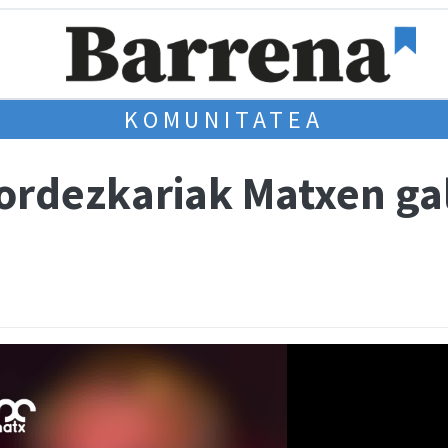
KOMUNITATEA
 ordezkariak Matxen ga