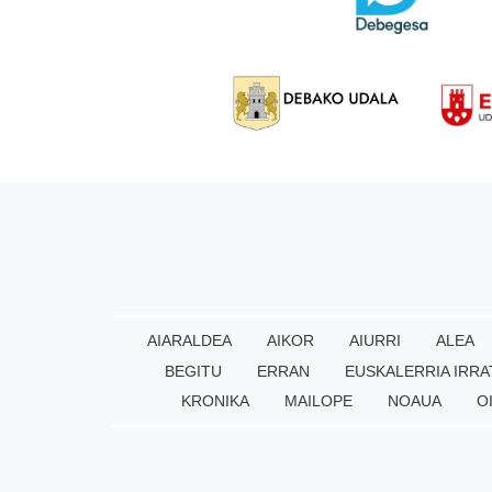
AIARALDEA
AIKOR
AIURRI
ALEA
BEGITU
ERRAN
EUSKALERRIA IRRA
KRONIKA
MAILOPE
NOAUA
O