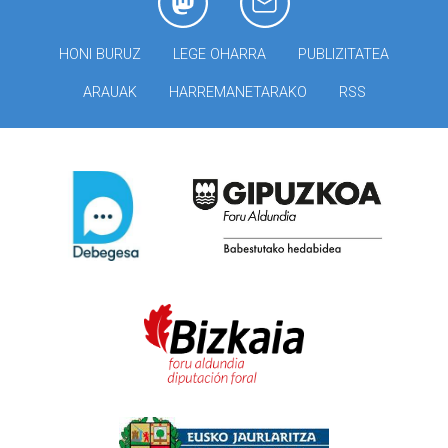
HONI BURUZ
LEGE OHARRA
PUBLIZITATEA
ARAUAK
HARREMANETARAKO
RSS