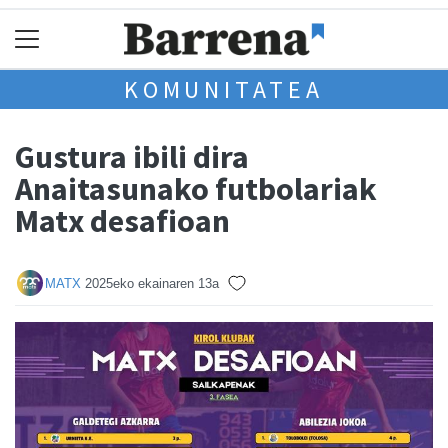
KOMUNITATEA
Gustura ibili dira
Anaitasunako futbolariak
Matx desafioan
MATX
2025eko ekainaren 13a