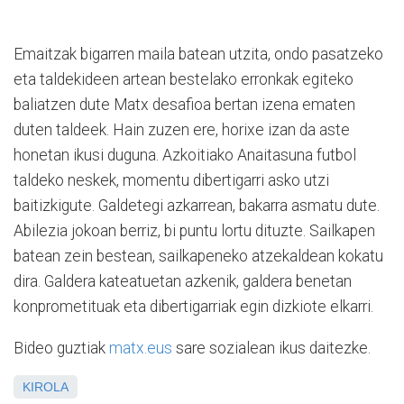
Emaitzak bigarren maila batean utzita, ondo pasatzeko
eta taldekideen artean bestelako erronkak egiteko
baliatzen dute Matx desafioa bertan izena ematen
duten taldeek. Hain zuzen ere, horixe izan da aste
honetan ikusi duguna. Azkoitiako Anaitasuna futbol
taldeko neskek, momentu dibertigarri asko utzi
baitizkigute. Galdetegi azkarrean, bakarra asmatu dute.
Abilezia jokoan berriz, bi puntu lortu dituzte. Sailkapen
batean zein bestean, sailkapeneko atzekaldean kokatu
dira. Galdera kateatuetan azkenik, galdera benetan
konprometituak eta dibertigarriak egin dizkiote elkarri.
Bideo guztiak
matx.eus
sare sozialean ikus daitezke.
KIROLA