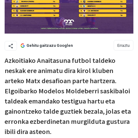
Erraztu
Gehitu gaitzazu Googlen
Azkoitiako Anaitasuna futbol taldeko
neskak ere animatu dira kirol kluben
arteko Matx desafioan parte hartzera.
Elgoibarko Modelos Moldeberri saskibaloi
taldeak emandako testigua hartu eta
gainontzeko talde guztiek bezala, jolas eta
erronka ezberdinetan murgilduta gustura
ibili dira asteon.