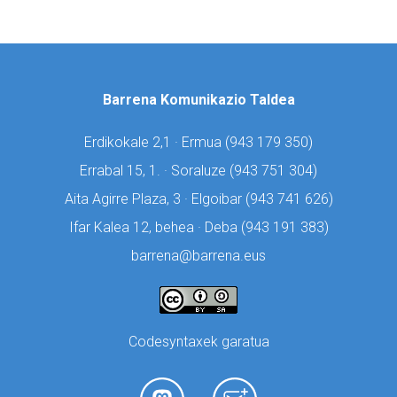
Barrena Komunikazio Taldea
Erdikokale 2,1 · Ermua (
943 179 350)
Errabal 15, 1. · Soraluze (
943 751 304)
Aita Agirre Plaza, 3 · Elgoibar (
943 741 626)
Ifar Kalea 12, behea · Deba (
943 191 383)
barrena@barrena.eus
Codesyntaxek garatua