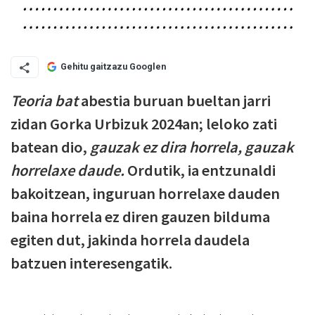
Gehitu gaitzazu Googlen
Teoria bat
abestia buruan bueltan jarri
zidan Gorka Urbizuk 2024an; leloko zati
batean dio,
gauzak ez dira horrela, gauzak
horrelaxe daude.
Ordutik, ia entzunaldi
bakoitzean, inguruan horrelaxe dauden
baina horrela ez diren gauzen bilduma
egiten dut, jakinda horrela daudela
batzuen interesengatik.