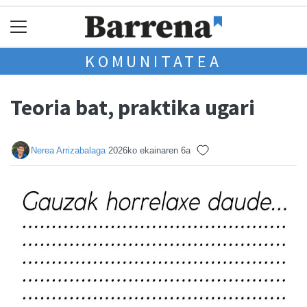
KOMUNITATEA
Teoria bat, praktika ugari
Nerea Arrizabalaga
2026ko ekainaren 6a