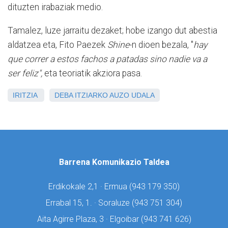
dituzten irabaziak medio.
Tamalez, luze jarraitu dezaket; hobe izango dut abestia
aldatzea eta, Fito Paezek
Shine
-n dioen bezala, "
hay
que correr a estos fachos a patadas sino nadie va a
ser feliz",
eta teoriatik akziora pasa.
IRITZIA
DEBA
ITZIARKO AUZO UDALA
Barrena Komunikazio Taldea
Erdikokale 2,1 · Ermua (
943 179 350)
Errabal 15, 1. · Soraluze (
943 751 304)
Aita Agirre Plaza, 3 · Elgoibar (
943 741 626)