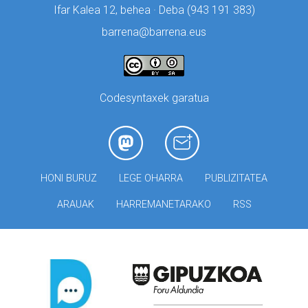
Ifar Kalea 12, behea · Deba (
943 191 383)
barrena@barrena.eus
Codesyntaxek garatua
HONI BURUZ
LEGE OHARRA
PUBLIZITATEA
ARAUAK
HARREMANETARAKO
RSS