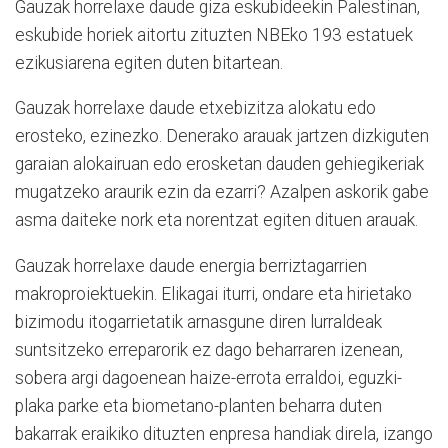
Gauzak horrelaxe daude giza eskubideekin Palestinan,
eskubide horiek aitortu zituzten NBEko 193 estatuek
ezikusiarena egiten duten bitartean.
Gauzak horrelaxe daude etxebizitza alokatu edo
erosteko, ezinezko. Denerako arauak jartzen dizkiguten
garaian alokairuan edo erosketan dauden gehiegikeriak
mugatzeko araurik ezin da ezarri? Azalpen askorik gabe
asma daiteke nork eta norentzat egiten dituen arauak.
Gauzak horrelaxe daude energia berriztagarrien
makroproiektuekin. Elikagai iturri, ondare eta hirietako
bizimodu itogarrietatik arnasgune diren lurraldeak
suntsitzeko erreparorik ez dago beharraren izenean,
sobera argi dagoenean haize-errota erraldoi, eguzki-
plaka parke eta biometano-planten beharra duten
bakarrak eraikiko dituzten enpresa handiak direla, izango