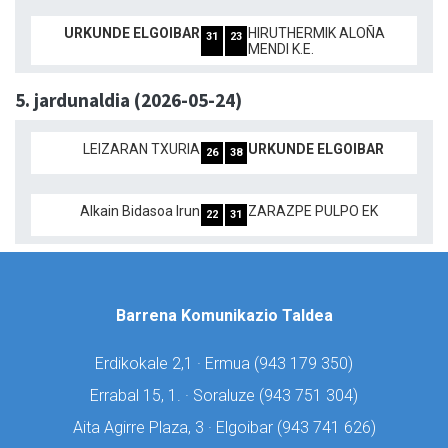
URKUNDE ELGOIBAR
HIRUTHERMIK ALOÑA
31
23
MENDI K.E.
5. jardunaldia (2026-05-24)
LEIZARAN TXURIA
URKUNDE ELGOIBAR
26
38
Alkain Bidasoa Irun
ZARAZPE PULPO EK
22
31
Barrena Komunikazio Taldea
Erdikokale 2,1 · Ermua (
943 179 350)
Errabal 15, 1. · Soraluze (
943 751 304)
Aita Agirre Plaza, 3 · Elgoibar (
943 741 626)