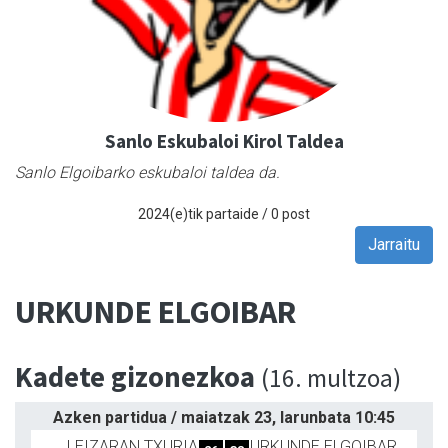
Sanlo Eskubaloi Kirol Taldea
Sanlo Elgoibarko eskubaloi taldea da.
2024(e)tik partaide / 0 post
Jarraitu
URKUNDE ELGOIBAR
Kadete gizonezkoa
(16. multzoa)
Azken partidua / maiatzak 23, larunbata 10:45
LEIZARAN TXURIA
URKUNDE ELGOIBAR