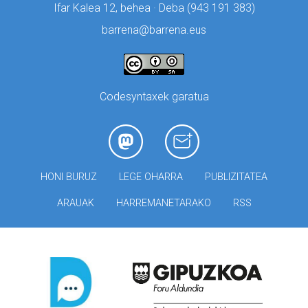
Ifar Kalea 12, behea · Deba (
943 191 383)
barrena@barrena.eus
Codesyntaxek garatua
HONI BURUZ
LEGE OHARRA
PUBLIZITATEA
ARAUAK
HARREMANETARAKO
RSS