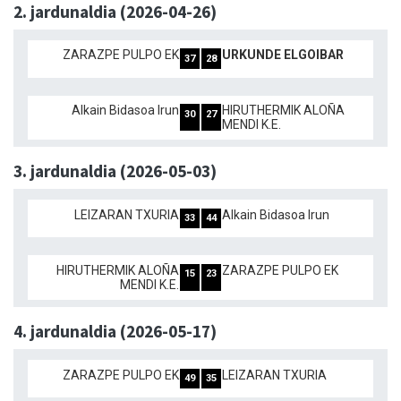
2. jardunaldia (2026-04-26)
ZARAZPE PULPO EK
URKUNDE ELGOIBAR
37
28
Alkain Bidasoa Irun
HIRUTHERMIK ALOÑA
30
27
MENDI K.E.
3. jardunaldia (2026-05-03)
LEIZARAN TXURIA
Alkain Bidasoa Irun
33
44
HIRUTHERMIK ALOÑA
ZARAZPE PULPO EK
15
23
MENDI K.E.
4. jardunaldia (2026-05-17)
ZARAZPE PULPO EK
LEIZARAN TXURIA
49
35