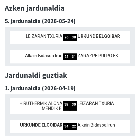
Azken jardunaldia
5. jardunaldia (2026-05-24)
LEIZARAN TXURIA
URKUNDE ELGOIBAR
26
38
Alkain Bidasoa Irun
ZARAZPE PULPO EK
22
31
Jardunaldi guztiak
1. jardunaldia (2026-04-19)
HIRUTHERMIK ALOÑA
LEIZARAN TXURIA
35
30
MENDI K.E.
URKUNDE ELGOIBAR
Alkain Bidasoa Irun
34
22