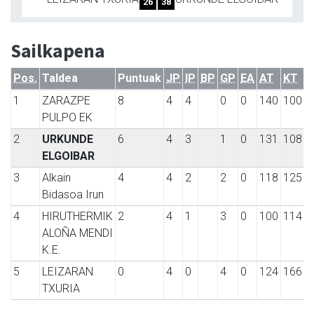
26
38
Sailkapena
Pos.
Taldea
Puntuak
JP
IP
BP
GP
EA
AT
KT
1
ZARAZPE
8
4
4
0
0
140
100
PULPO EK
2
URKUNDE
6
4
3
1
0
131
108
ELGOIBAR
3
Alkain
4
4
2
2
0
118
125
Bidasoa Irun
4
HIRUTHERMIK
2
4
1
3
0
100
114
ALOÑA MENDI
K.E.
5
LEIZARAN
0
4
0
4
0
124
166
TXURIA