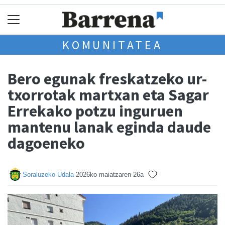
KOMUNITATEA
Bero egunak freskatzeko ur-
txorrotak martxan eta Sagar
Errekako potzu inguruen
mantenu lanak eginda daude
dagoeneko
Soraluzeko Udala
2026ko maiatzaren 26a