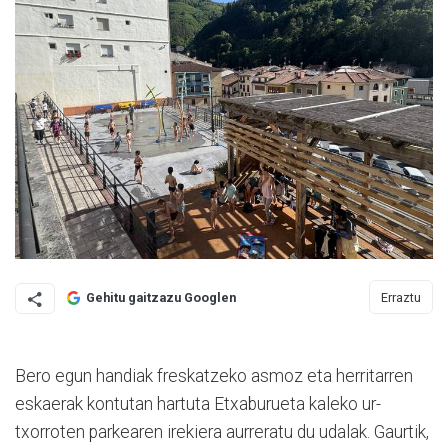
Erraztu
Gehitu gaitzazu Googlen
Bero egun handiak freskatzeko asmoz eta herritarren
eskaerak kontutan hartuta Etxaburueta kaleko ur-
txorroten parkearen irekiera aurreratu du udalak. Gaurtik,