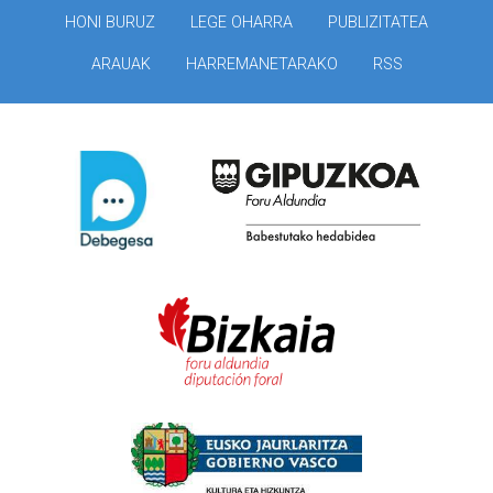
HONI BURUZ
LEGE OHARRA
PUBLIZITATEA
ARAUAK
HARREMANETARAKO
RSS