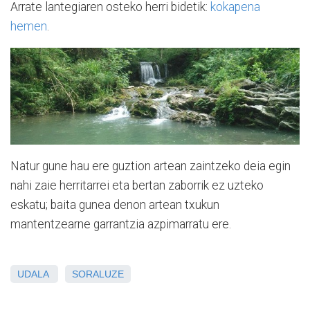
Arrate lantegiaren osteko herri bidetik:
kokapena
hemen
.
Natur gune hau ere guztion artean zaintzeko deia egin
nahi zaie herritarrei eta bertan zaborrik ez uzteko
eskatu; baita gunea denon artean txukun
mantentzearne garrantzia azpimarratu ere.
UDALA
SORALUZE