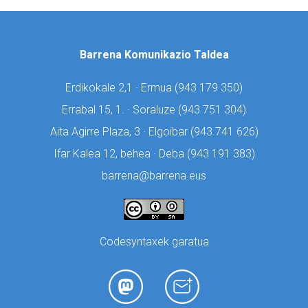
Barrena Komunikazio Taldea
Erdikokale 2,1 · Ermua (
943 179 350)
Errabal 15, 1. · Soraluze (
943 751 304)
Aita Agirre Plaza, 3 · Elgoibar (
943 741 626)
Ifar Kalea 12, behea · Deba (
943 191 383)
barrena@barrena.eus
Codesyntaxek garatua