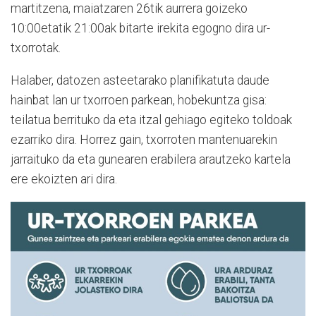
martitzena, maiatzaren 26tik aurrera goizeko
10:00etatik 21:00ak bitarte irekita egogno dira ur-
txorrotak.
Halaber, datozen asteetarako planifikatuta daude
hainbat lan ur txorroen parkean, hobekuntza gisa:
teilatua berrituko da eta itzal gehiago egiteko toldoak
ezarriko dira. Horrez gain, txorroten mantenuarekin
jarraituko da eta gunearen erabilera arautzeko kartela
ere ekoizten ari dira.