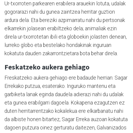
Ur-txorroten parkearen erabilera arauekin lotuta, udalak
gogorarazi nahi du gunea zaintzea herritar guztion
ardura dela. Eta bereziki azpimarratu nahi du pertsonak
elkarrekin jolasean erabiltzeko dela; animaliak ezin
direla ur-txorrotetan ibili eta globoekin jolasten denean,
lurreko globo eta bestelako hondakinak inguruan
kokatuta dauden zakarrontzietara bota behar direla.
Feskatzeko aukera gehiago
Freskatzeko aukera gehiago ere badaude herrian: Sagar
Errekako putzua, esaterako. Inguruko mantenu eta
garbiketa lanak eginda daudela adierazi nahi du udalak
eta gunea erabilgarri dagoela. Kokapena ezagutzen ez
duten herritarrentzako kokalekua ere elkarbanatu nahi
da albiste honen bitartez, Sagar Erreka auzoan kokatuta
dagoen putzura oinez gerturatu daitezen, Galvanizados