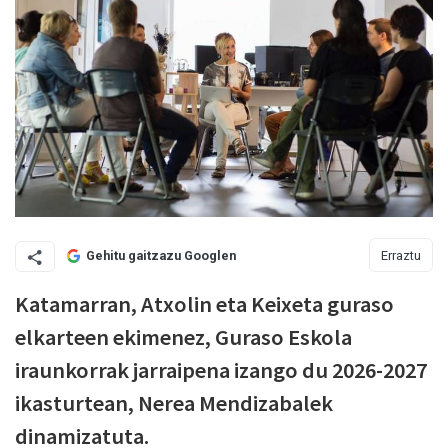
Erraztu
Gehitu gaitzazu Googlen
Katamarran, Atxolin eta Keixeta guraso
elkarteen ekimenez, Guraso Eskola
iraunkorrak jarraipena izango du 2026-2027
ikasturtean, Nerea Mendizabalek
dinamizatuta.