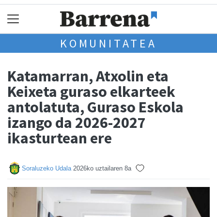
KOMUNITATEA
Katamarran, Atxolin eta
Keixeta guraso elkarteek
antolatuta, Guraso Eskola
izango da 2026-2027
ikasturtean ere
Soraluzeko Udala
2026ko uztailaren 8a