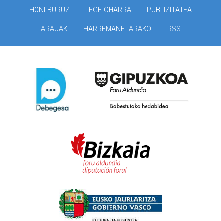
HONI BURUZ
LEGE OHARRA
PUBLIZITATEA
ARAUAK
HARREMANETARAKO
RSS