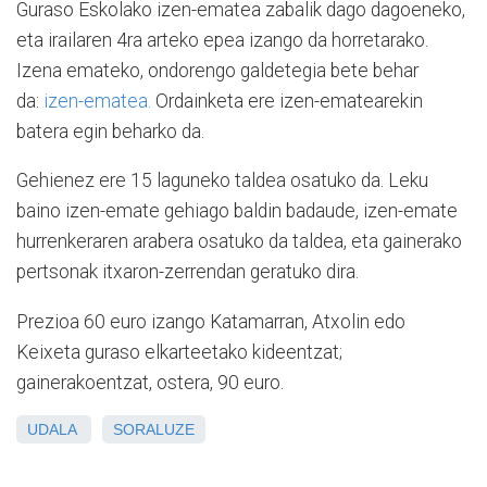
Guraso Eskolako izen-ematea zabalik dago dagoeneko,
eta irailaren 4ra arteko epea izango da horretarako.
Izena emateko, ondorengo galdetegia bete behar
da:
izen-ematea.
Ordainketa ere izen-ematearekin
batera egin beharko da.
Gehienez ere 15 laguneko taldea osatuko da. Leku
baino izen-emate gehiago baldin badaude, izen-emate
hurrenkeraren arabera osatuko da taldea, eta gainerako
pertsonak itxaron-zerrendan geratuko dira.
Prezioa 60 euro izango Katamarran, Atxolin edo
Keixeta guraso elkarteetako kideentzat;
gainerakoentzat, ostera, 90 euro.
UDALA
SORALUZE