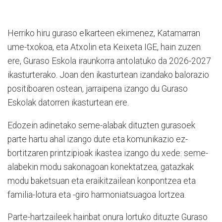
Herriko hiru guraso elkarteen ekimenez, Katamarran
ume-txokoa, eta Atxolin eta Keixeta IGE, hain zuzen
ere, Guraso Eskola iraunkorra antolatuko da 2026-2027
ikasturterako. Joan den ikasturtean izandako balorazio
positiboaren ostean, jarraipena izango du Guraso
Eskolak datorren ikasturtean ere.
Edozein adinetako seme-alabak dituzten gurasoek
parte hartu ahal izango dute eta komunikazio ez-
bortitzaren printzipioak ikastea izango du xede: seme-
alabekin modu sakonagoan konektatzea, gatazkak
modu baketsuan eta eraikitzailean konpontzea eta
familia-lotura eta -giro harmoniatsuagoa lortzea.
Parte-hartzaileek hainbat onura lortuko dituzte Guraso