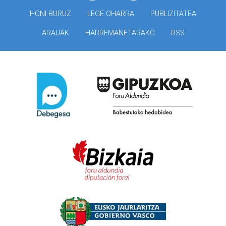
HONI BURUZ
LEGE OHARRA
PUBLIZITATEA
ARAUAK
HARREMANETARAKO
RSS