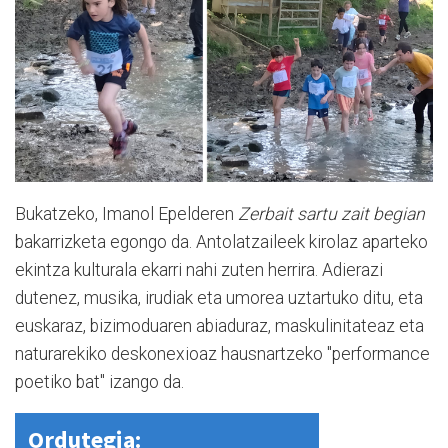
Bukatzeko, Imanol Epelderen
Zerbait sartu zait begian
bakarrizketa egongo da. Antolatzaileek kirolaz aparteko
ekintza kulturala ekarri nahi zuten herrira. Adierazi
dutenez, musika, irudiak eta umorea uztartuko ditu, eta
euskaraz, bizimoduaren abiaduraz, maskulinitateaz eta
naturarekiko deskonexioaz hausnartzeko "performance
poetiko bat" izango da.
Ordutegia: