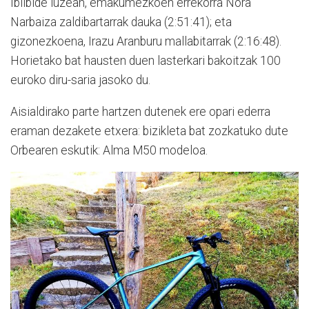
Ibilbide luzean, emakumezkoen errekorra Nora
Narbaiza zaldibartarrak dauka (2:51:41); eta
gizonezkoena, Irazu Aranburu mallabitarrak (2:16:48).
Horietako bat hausten duen lasterkari bakoitzak 100
euroko diru-saria jasoko du.
Aisialdirako parte hartzen dutenek ere opari ederra
eraman dezakete etxera: bizikleta bat zozkatuko dute
Orbearen eskutik: Alma M50 modeloa.