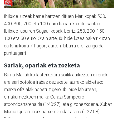
Ibilbide luzeak barne hartzen dituen Mari kopak 500,
400, 300, 200 eta 100 euro banatuko ditu saritan.
Ibilbide laburren Sugaar kopak, berriz, 250, 200, 150,
100 eta 50 euro. Orain arte, ibilbide luzea bakarrik izan
da lehiakorra 7 Pagon; aurten, laburra ere izango da
puntuagarri.
Sariak, opariak eta zozketa
Baina Mallabiko lasterketara soilik aurkezten direnek
ere sari potoloa irabaz dezakete, aurreko aldietako
marka ofizialak hobetuz gero. Ibilbide laburrean,
emakumezkoen marka Garazi Sampedro
atxondoarrarena da (1:40:27); eta gizonezkoena, Xuban
Muniozguren markina-xemeindarrarena (1:22:08).