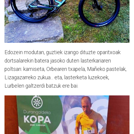
Edozein modutan, guztiek izango dituzte oparitxoak
dortsalarekin batera jasoko duten lasterkariaren
poltsan: kamiseta, Orbearen txapela, Mañeko pastelak,
Lizagazarreko zukua... eta, lasterketa luzekoek,
Lurbelen galtzerdi batzuk ere bai.