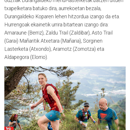
Guztiak Durangaldeko mendi-lasterketak batzen dituen
txapelketara batuko dira, aurrekoetan bezala,
Durangaldeko Koparen lehen hitzordua izango da eta.
Hurrengoak ekainetik urrira bitartean izango dira:
Amaraune (Berriz), Zaldu Trail (Zaldibar), Asto Trail
(Garai) Mañaritik Atxetara (Mañaria), Sorginen
Lasterketa (Atxondo), Aramotz (Zornotza) eta
Aldapegora (Elorrio).