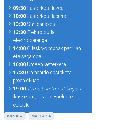
09:30
Lasterketa luzea
10:00
Lasterketa laburra
13:30
Sari-banaketa
13:30
Elektrotxufla
elektrotxaranga
14:00
Oilasko-pintxoak parrillan
eta sagardoa
16:00
Umeen lasterketa
17:30
Garagardo dastaketa,
probalekuan
19:00
Zerbait sartu zait begian
ikuskizuna, Imanol Epelderen
eskutik
KIROLA
MALLABIA