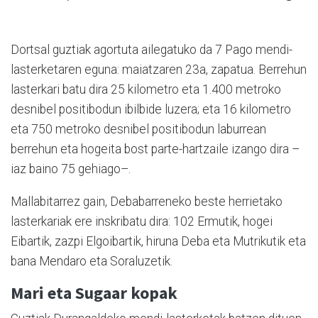
Dortsal guztiak agortuta ailegatuko da 7 Pago mendi-
lasterketaren eguna: maiatzaren 23a, zapatua. Berrehun
lasterkari batu dira 25 kilometro eta 1.400 metroko
desnibel positibodun ibilbide luzera; eta 16 kilometro
eta 750 metroko desnibel positibodun laburrean
berrehun eta hogeita bost parte-hartzaile izango dira –
iaz baino 75 gehiago–.
Mallabitarrez gain, Debabarreneko beste herrietako
lasterkariak ere inskribatu dira: 102 Ermutik, hogei
Eibartik, zazpi Elgoibartik, hiruna Deba eta Mutrikutik eta
bana Mendaro eta Soraluzetik.
Mari eta Sugaar kopak