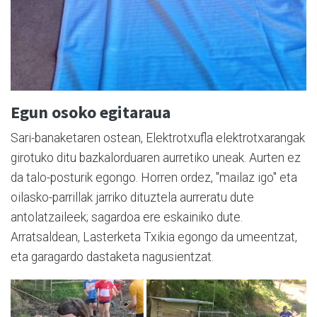
Egun osoko egitaraua
Sari-banaketaren ostean, Elektrotxufla elektrotxarangak
girotuko ditu bazkalorduaren aurretiko uneak. Aurten ez
da talo-posturik egongo. Horren ordez, "mailaz igo" eta
oilasko-parrillak jarriko dituztela aurreratu dute
antolatzaileek; sagardoa ere eskainiko dute.
Arratsaldean, Lasterketa Txikia egongo da umeentzat,
eta garagardo dastaketa nagusientzat.