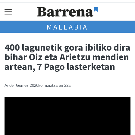
MALLABIA
400 lagunetik gora ibiliko dira
bihar Oiz eta Arietzu mendien
artean, 7 Pago lasterketan
Ander Gomez
2026ko maiatzaren 22a