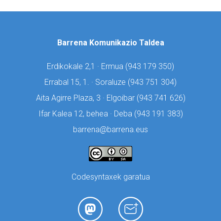
Barrena Komunikazio Taldea
Erdikokale 2,1 · Ermua (
943 179 350)
Errabal 15, 1. · Soraluze (
943 751 304)
Aita Agirre Plaza, 3 · Elgoibar (
943 741 626)
Ifar Kalea 12, behea · Deba (
943 191 383)
barrena@barrena.eus
Codesyntaxek garatua