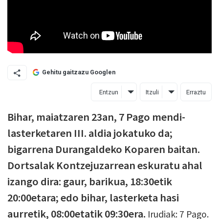
Gehitu gaitzazu Googlen
Entzun
Itzuli
Erraztu
Bihar, maiatzaren 23an, 7 Pago mendi-
lasterketaren III. aldia jokatuko da;
bigarrena Durangaldeko Koparen baitan.
Dortsalak Kontzejuzarrean eskuratu ahal
izango dira: gaur, barikua, 18:30etik
20:00etara; edo bihar, lasterketa hasi
aurretik, 08:00etatik 09:30era.
Irudiak: 7 Pago.