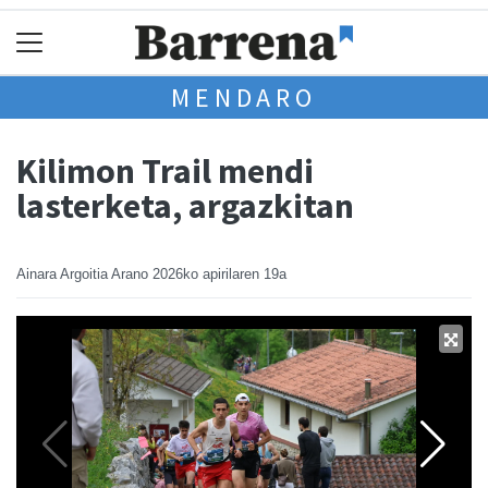
MENDARO
Kilimon Trail mendi
lasterketa, argazkitan
Ainara Argoitia Arano
2026ko apirilaren 19a