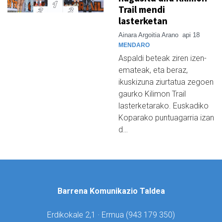
Trail mendi
lasterketan
Ainara Argoitia Arano
api 18
MENDARO
Aspaldi beteak ziren izen-
emateak, eta beraz,
ikuskizuna ziurtatua zegoen
gaurko Kilimon Trail
lasterketarako. Euskadiko
Koparako puntuagarria izan
d…
Barrena Komunikazio Taldea
Erdikokale 2,1 · Ermua (
943 179 350)