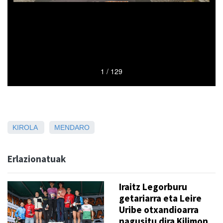
KIROLA
MENDARO
Erlazionatuak
Iraitz Legorburu
getariarra eta Leire
Uribe otxandioarra
nagusitu dira Kilimon