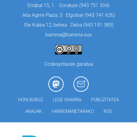
Errabal 15, 1. · Soraluze (
943 751 304)
Aita Agirre Plaza, 3 · Elgoibar (
943 741 626)
Ifar Kalea 12, behea · Deba (
943 191 383)
barrena@barrena.eus
Codesyntaxek garatua
HONI BURUZ
LEGE OHARRA
PUBLIZITATEA
ARAUAK
HARREMANETARAKO
RSS