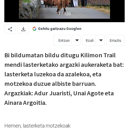
Gehitu gaitzazu Googlen
Entzun
Itzuli
Erraztu
Bi bildumatan bildu ditugu Kilimon Trail
mendi lasterketako argazki aukeraketa bat:
lasterketa luzekoa da azalekoa, eta
motzekoa duzue albiste barruan.
Argazkiak: Adur Juaristi, Unai Agote eta
Ainara Argoitia.
Hemen, lasterketa motzekoak: