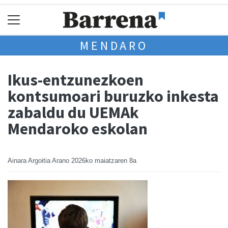
MENDARO
Ikus-entzunezkoen
kontsumoari buruzko inkesta
zabaldu du UEMAk
Mendaroko eskolan
Ainara Argoitia Arano
2026ko maiatzaren 8a