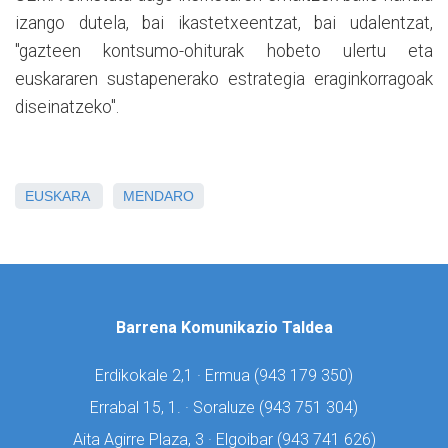
izango dutela, bai ikastetxeentzat, bai udalentzat,
"gazteen kontsumo-ohiturak hobeto ulertu eta
euskararen sustapenerako estrategia eraginkorragoak
diseinatzeko".
EUSKARA
MENDARO
Barrena Komunikazio Taldea
Erdikokale 2,1 · Ermua (
943 179 350)
Errabal 15, 1. · Soraluze (
943 751 304)
Aita Agirre Plaza, 3 · Elgoibar (
943 741 626)