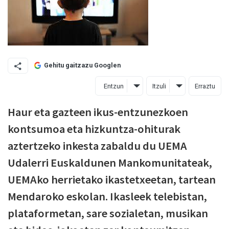
Gehitu gaitzazu Googlen
Entzun
Itzuli
Erraztu
Haur eta gazteen ikus-entzunezkoen
kontsumoa eta hizkuntza-ohiturak
aztertzeko inkesta zabaldu du UEMA
Udalerri Euskaldunen Mankomunitateak,
UEMAko herrietako ikastetxeetan, tartean
Mendaroko eskolan. Ikasleek telebistan,
plataformetan, sare sozialetan, musikan