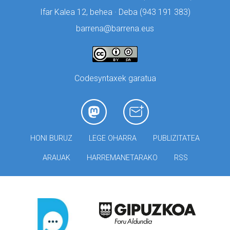
Ifar Kalea 12, behea · Deba (
943 191 383)
barrena@barrena.eus
Codesyntaxek garatua
HONI BURUZ
LEGE OHARRA
PUBLIZITATEA
ARAUAK
HARREMANETARAKO
RSS