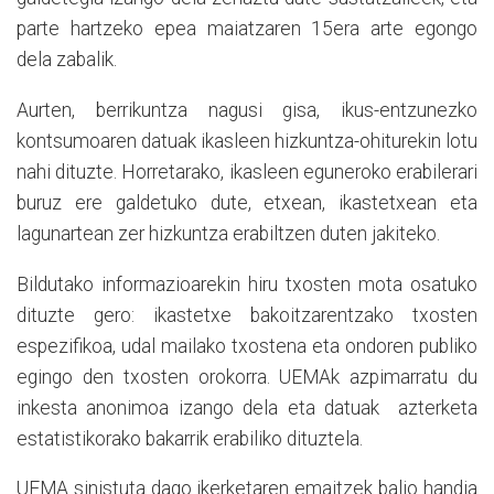
parte hartzeko epea maiatzaren 15era arte egongo
dela zabalik.
Aurten, berrikuntza nagusi gisa, ikus-entzunezko
kontsumoaren datuak ikasleen hizkuntza-ohiturekin lotu
nahi dituzte. Horretarako, ikasleen eguneroko erabilerari
buruz ere galdetuko dute, etxean, ikastetxean eta
lagunartean zer hizkuntza erabiltzen duten jakiteko.
Bildutako informazioarekin hiru txosten mota osatuko
dituzte gero: ikastetxe bakoitzarentzako txosten
espezifikoa, udal mailako txostena eta ondoren publiko
egingo den txosten orokorra. UEMAk azpimarratu du
inkesta anonimoa izango dela eta datuak azterketa
estatistikorako bakarrik erabiliko dituztela.
UEMA sinistuta dago ikerketaren emaitzek balio handia