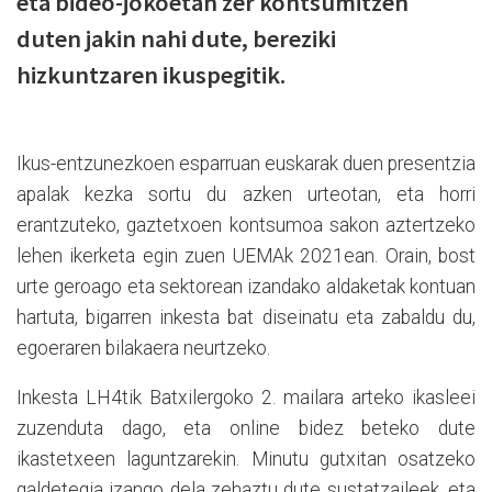
eta bideo-jokoetan zer kontsumitzen
duten jakin nahi dute, bereziki
hizkuntzaren ikuspegitik.
Ikus-entzunezkoen esparruan euskarak duen presentzia
apalak kezka sortu du azken urteotan, eta horri
erantzuteko, gaztetxoen kontsumoa sakon aztertzeko
lehen ikerketa egin zuen UEMAk 2021ean. Orain, bost
urte geroago eta sektorean izandako aldaketak kontuan
hartuta, bigarren inkesta bat diseinatu eta zabaldu du,
egoeraren bilakaera neurtzeko.
Inkesta LH4tik Batxilergoko 2. mailara arteko ikasleei
zuzenduta dago, eta online bidez beteko dute
ikastetxeen laguntzarekin. Minutu gutxitan osatzeko
galdetegia izango dela zehaztu dute sustatzaileek, eta