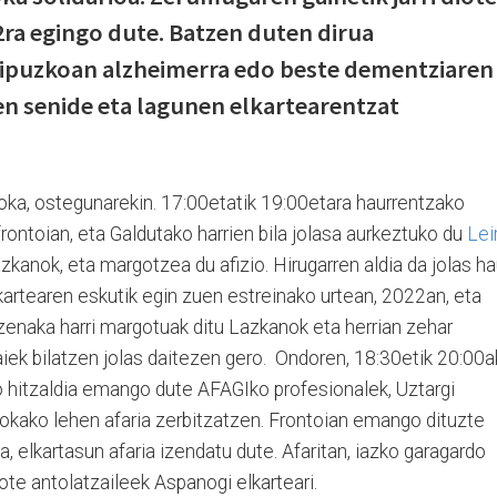
12ra egingo dute. Batzen duten dirua
Gipuzkoan alzheimerra edo beste dementziaren
en senide eta lagunen elkartearentzat
oka, ostegunarekin. 17:00etatik 19:00etara haurrentzako
frontoian, eta Galdutako harrien bila jolasa aurkeztuko du
Lei
kanok, eta margotzea du afizio. Hirugarren aldia da jolas h
kartearen eskutik egin zuen estreinako urtean, 2022an, eta
ozenaka harri margotuak ditu Lazkanok eta herrian zehar
haiek bilatzen jolas daitezen gero. Ondoren, 18:30etik 20:00a
o hitzaldia emango dute AFAGIko profesionalek, Uztargi
zokako lehen afaria zerbitzatzen. Frontoian emango dituzte
 elkartasun afaria izendatu dute. Afaritan, iazko garagardo
te antolatzaileek Aspanogi elkarteari.