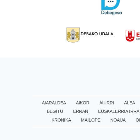
AIARALDEA
AIKOR
AIURRI
ALEA
BEGITU
ERRAN
EUSKALERRIA IRRA
KRONIKA
MAILOPE
NOAUA
O