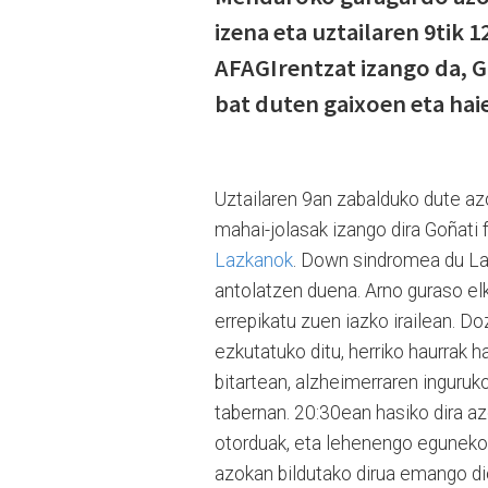
izena eta uztailaren 9tik 
AFAGIrentzat izango da, 
bat duten gaixoen eta hai
Uztailaren 9an zabalduko dute az
mahai-jolasak izango dira Goñati 
Lazkanok
. Down sindromea du Laz
antolatzen duena. Arno guraso el
errepikatu zuen iazko irailean. D
ezkutatuko ditu, herriko haurrak 
bitartean, alzheimerraren inguruk
tabernan. 20:30ean hasiko dira a
otorduak, eta lehenengo egunekoa,
azokan bildutako dirua emango dio