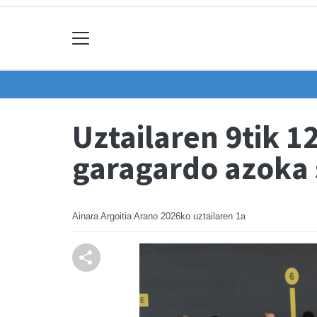
Uztailaren 9tik 
garagardo azoka 
Ainara Argoitia Arano
2026ko uztailaren 1a