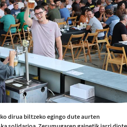
ko dirua biltzeko egingo dute aurten
 solidarioa. Zerumugaren gainetik jarri diote