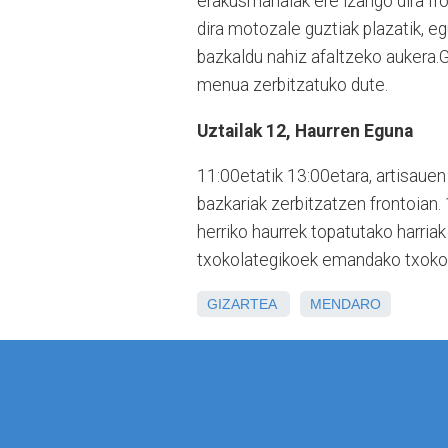
erakusmahaiak ere izango dira fro
dira motozale guztiak plazatik, e
bazkaldu nahiz afaltzeko aukera.
menua zerbitzatuko dute.
Uztailak 12, Haurren Eguna
11:00etatik 13:00etara, artisauen
bazkariak zerbitzatzen frontoian.
herriko haurrek topatutako harriak 
txokolategikoek emandako txokola
GIZARTEA
MENDARO