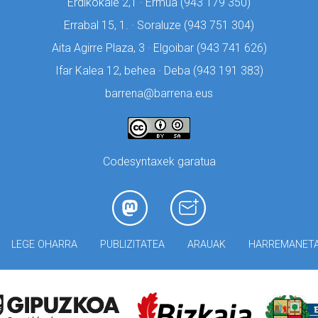
Erdikokale 2,1 · Ermua (
943 179 350)
Errabal 15, 1. · Soraluze (
943 751 304)
Aita Agirre Plaza, 3 · Elgoibar (
943 741 626)
Ifar Kalea 12, behea · Deba (
943 191 383)
barrena@barrena.eus
Codesyntaxek garatua
LEGE OHARRA
PUBLIZITATEA
ARAUAK
HARREMANET