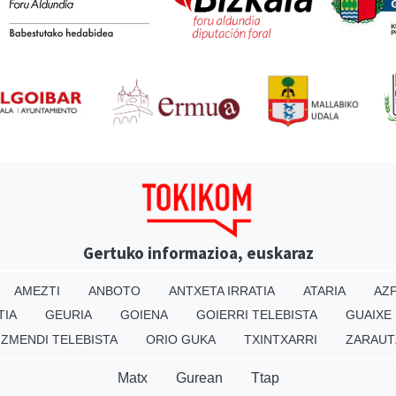
Gertuko informazioa, euskaraz
AMEZTI
ANBOTO
ANTXETA IRRATIA
ATARIA
AZP
TIA
GEURIA
GOIENA
GOIERRI TELEBISTA
GUAIXE
IZMENDI TELEBISTA
ORIO GUKA
TXINTXARRI
ZARAUT
Matx
Gurean
Ttap