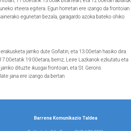
ntoian, 11:00etatik 13:00ak bitartean, eta 12:00etan abiatu
guneko irteera egitera. Egun horretan ere izango da frontoian
Gainerako egunetan bezala, garagardo azoka bateko ohiko
 erakusketa jarriko dute Goñatin, eta 13:00etan hasiko dira
 17.00etatik 19:00etara, berriz, Leire Lazkanok ezkutatu eta
jarriko dituzte ikusgai frontoian, eta St. Gerons
te jana ere izango da bertan.
Barrena Komunikazio Taldea