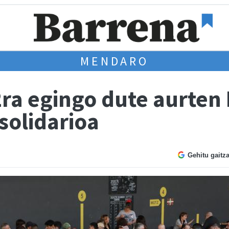
MENDARO
12ra egingo dute aurte
solidarioa
Gehitu gaitz