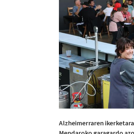
Alzheimerraren ikerketara
Mendaroko garagardo azoka