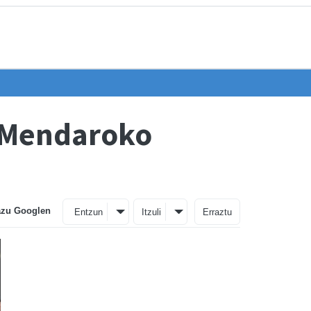
n Mendaroko
azu Googlen
Entzun
Itzuli
Erraztu