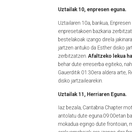
Uztailak 10, enpresen eguna.
Uztailaren 10a, barikua, Enpresen
enpresetakoen bazkaria zerbitzat
bestelakoak izango direla jakinara
jartzen arituko da Esther disko ja
zerbitzatzen.
Afaltzeko lekua h
behar dute erreserba egiteko, na
Gauerditik 01:30era aldera arte, 
disko jartzailearekin.
Uztailak 11, Herriaren Eguna.
Iaz bezala, Cantabria Chapter mo
antolatu dute eguna.09:00etan ba
mokadua egingo dute frontoian, mo