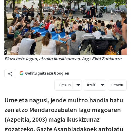
Plaza bete lagun, atzoko ikuskizunean. Arg.: Ekhi Zubiaurre
Gehitu gaitzazu Googlen
Entzun
Itzuli
Erraztu
Ume eta nagusi, jende multzo handia batu
zen atzo Mendarozabalen Iago magoaren
(Azpeitia, 2003) magia ikuskizunaz
gozatzeko. Gazte Asanbladakoek antolatu