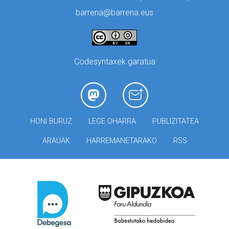
barrena@barrena.eus
Codesyntaxek garatua
HONI BURUZ
LEGE OHARRA
PUBLIZITATEA
ARAUAK
HARREMANETARAKO
RSS