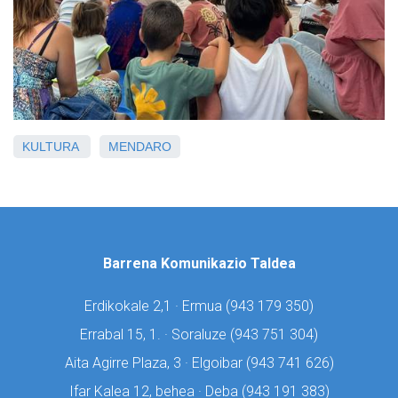
KULTURA
MENDARO
Barrena Komunikazio Taldea
Erdikokale 2,1 · Ermua (
943 179 350)
Errabal 15, 1. · Soraluze (
943 751 304)
Aita Agirre Plaza, 3 · Elgoibar (
943 741 626)
Ifar Kalea 12, behea · Deba (
943 191 383)