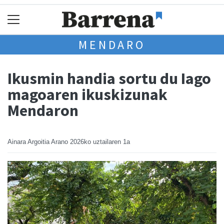
MENDARO
Ikusmin handia sortu du Iago
magoaren ikuskizunak
Mendaron
Ainara Argoitia Arano
2026ko uztailaren 1a