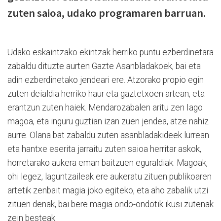
zuten saioa, udako programaren barruan.
Udako eskaintzako ekintzak herriko puntu ezberdinetara
zabaldu dituzte aurten Gazte Asanbladakoek, bai eta
adin ezberdinetako jendeari ere. Atzorako propio egin
zuten deialdia herriko haur eta gaztetxoen artean, eta
erantzun zuten haiek. Mendarozabalen aritu zen Iago
magoa, eta inguru guztian izan zuen jendea, atze nahiz
aurre. Olana bat zabaldu zuten asanbladakideek lurrean
eta hantxe eserita jarraitu zuten saioa herritar askok,
horretarako aukera eman baitzuen eguraldiak. Magoak,
ohi legez, laguntzaileak ere aukeratu zituen publikoaren
artetik zenbait magia joko egiteko, eta aho zabalik utzi
zituen denak, bai bere magia ondo-ondotik ikusi zutenak
zein besteak.