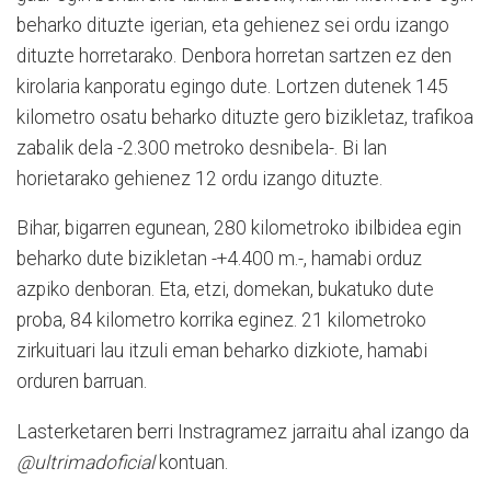
beharko dituzte igerian, eta gehienez sei ordu izango
dituzte horretarako. Denbora horretan sartzen ez den
kirolaria kanporatu egingo dute. Lortzen dutenek 145
kilometro osatu beharko dituzte gero bizikletaz, trafikoa
zabalik dela -2.300 metroko desnibela-. Bi lan
horietarako gehienez 12 ordu izango dituzte.
Bihar, bigarren egunean, 280 kilometroko ibilbidea egin
beharko dute bizikletan -+4.400 m.-, hamabi orduz
azpiko denboran. Eta, etzi, domekan, bukatuko dute
proba, 84 kilometro korrika eginez. 21 kilometroko
zirkuituari lau itzuli eman beharko dizkiote, hamabi
orduren barruan.
Lasterketaren berri Instragramez jarraitu ahal izango da
@ultrimadoficial
kontuan.