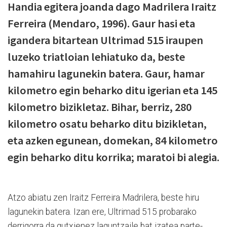
Handia egitera joanda dago Madrilera Iraitz
Ferreira (Mendaro, 1996). Gaur hasi eta
igandera bitartean Ultrimad 515 iraupen
luzeko triatloian lehiatuko da, beste
hamahiru lagunekin batera. Gaur, hamar
kilometro egin beharko ditu igerian eta 145
kilometro bizikletaz. Bihar, berriz, 280
kilometro osatu beharko ditu bizikletan,
eta azken egunean, domekan, 84 kilometro
egin beharko ditu korrika; maratoi bi alegia.
Atzo abiatu zen Iraitz Ferreira Madrilera, beste hiru
lagunekin batera. Izan ere, Ultrimad 515 probarako
derrigorra da gutxienez laguntzaile bat izatea parte-