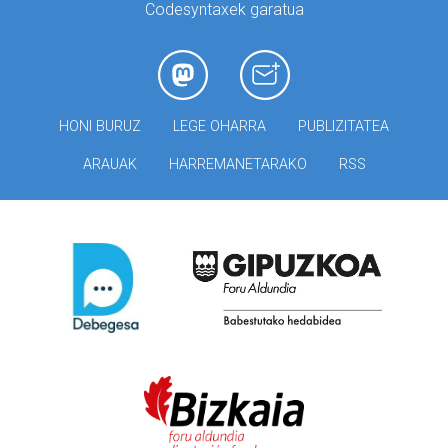
Codesyntaxek garatua
HONI BURUZ
LEGE OHARRA
PUBLIZITATEA
ARAUAK
HARREMANETARAKO
RSS