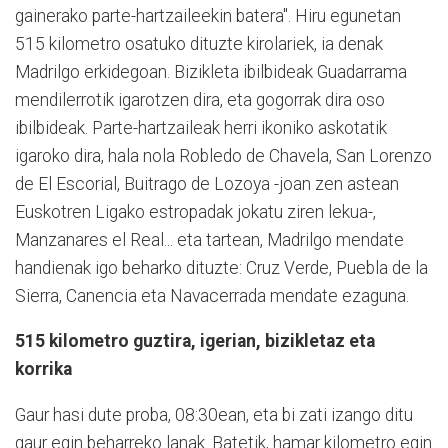
gainerako parte-hartzaileekin batera". Hiru egunetan
515 kilometro osatuko dituzte kirolariek, ia denak
Madrilgo erkidegoan. Bizikleta ibilbideak Guadarrama
mendilerrotik igarotzen dira, eta gogorrak dira oso
ibilbideak. Parte-hartzaileak herri ikoniko askotatik
igaroko dira, hala nola Robledo de Chavela, San Lorenzo
de El Escorial, Buitrago de Lozoya -joan zen astean
Euskotren Ligako estropadak jokatu ziren lekua-,
Manzanares el Real... eta tartean, Madrilgo mendate
handienak igo beharko dituzte: Cruz Verde, Puebla de la
Sierra, Canencia eta Navacerrada mendate ezaguna.
515 kilometro guztira, igerian, bizikletaz eta
korrika
Gaur hasi dute proba, 08:30ean, eta bi zati izango ditu
gaur egin beharreko lanak. Batetik, hamar kilometro egin