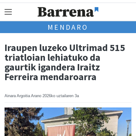
MENDARO
Iraupen luzeko Ultrimad 515
triatloian lehiatuko da
gaurtik igandera Iraitz
Ferreira mendaroarra
Ainara Argoitia Arano
2026ko uztailaren 3a