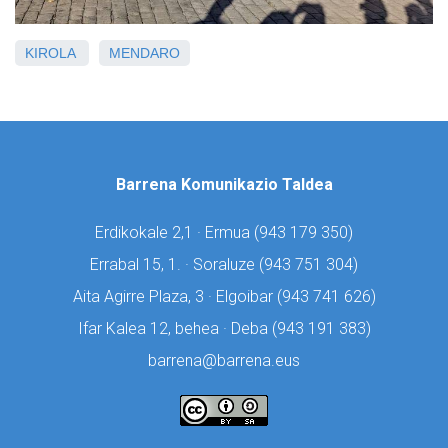
KIROLA
MENDARO
Barrena Komunikazio Taldea
Erdikokale 2,1 · Ermua (
943 179 350)
Errabal 15, 1. · Soraluze (
943 751 304)
Aita Agirre Plaza, 3 · Elgoibar (
943 741 626)
Ifar Kalea 12, behea · Deba (
943 191 383)
barrena@barrena.eus