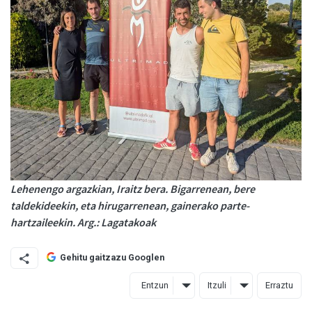
Lehenengo argazkian, Iraitz bera. Bigarrenean, bere
taldekideekin, eta hirugarrenean, gainerako parte-
hartzaileekin. Arg.: Lagatakoak
Gehitu gaitzazu Googlen
Entzun
Itzuli
Erraztu