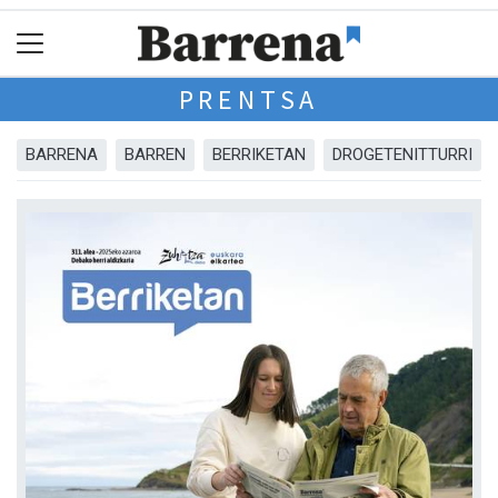
PRENTSA
BARRENA
BARREN
BERRIKETAN
DROGETENITTURRI