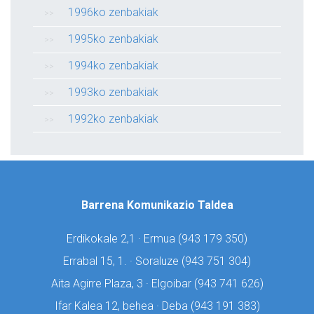
1996ko zenbakiak
1995ko zenbakiak
1994ko zenbakiak
1993ko zenbakiak
1992ko zenbakiak
Barrena Komunikazio Taldea
Erdikokale 2,1 · Ermua (
943 179 350)
Errabal 15, 1. · Soraluze (
943 751 304)
Aita Agirre Plaza, 3 · Elgoibar (
943 741 626)
Ifar Kalea 12, behea · Deba (
943 191 383)