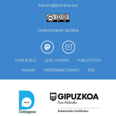
barrena@barrena.eus
Codesyntaxek garatua
HONI BURUZ
LEGE OHARRA
PUBLIZITATEA
ARAUAK
HARREMANETARAKO
RSS