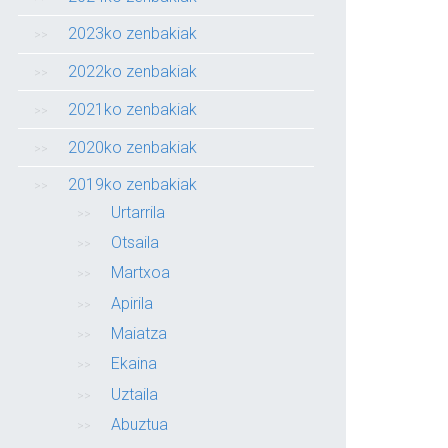
2023ko zenbakiak
2022ko zenbakiak
2021ko zenbakiak
2020ko zenbakiak
2019ko zenbakiak
Urtarrila
Otsaila
Martxoa
Apirila
Maiatza
Ekaina
Uztaila
Abuztua