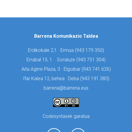
Barrena Komunikazio Taldea
Erdikokale 2,1 · Ermua (
943 179 350)
Errabal 15, 1. · Soraluze (
943 751 304)
Aita Agirre Plaza, 3 · Elgoibar (
943 741 626)
Ifar Kalea 12, behea · Deba (
943 191 383)
barrena@barrena.eus
Codesyntaxek garatua