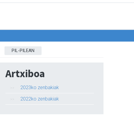
PIL-PILEAN
Artxiboa
2023ko zenbakiak
2022ko zenbakiak