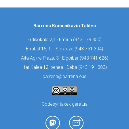
Barrena Komunikazio Taldea
Erdikokale 2,1 · Ermua (
943 179 350)
Errabal 15, 1. · Soraluze (
943 751 304)
Aita Agirre Plaza, 3 · Elgoibar (
943 741 626)
Ifar Kalea 12, behea · Deba (
943 191 383)
barrena@barrena.eus
Codesyntaxek garatua