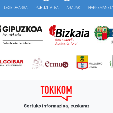
LEGE OHARRA
PUBLIZITATEA
ARAUAK
HARREMANET
Gertuko informazioa, euskaraz