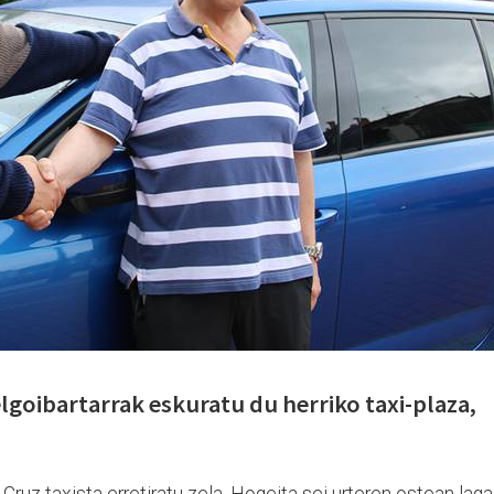
lgoibartarrak eskuratu du herriko taxi-plaza,
Cruz taxista erretiratu zela. Hogeita sei urteren ostean laga