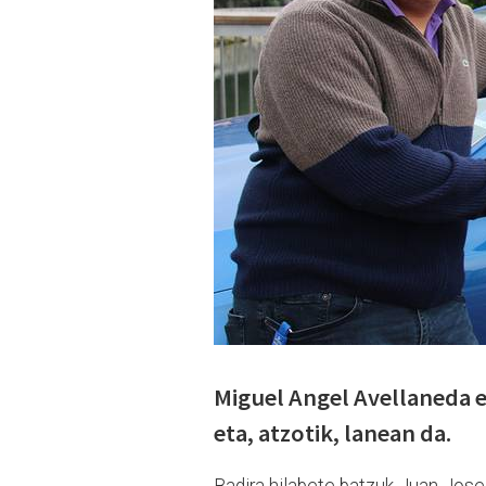
Miguel Angel Avellaneda e
eta, atzotik, lanean da.
Badira hilabete batzuk Juan Jose 