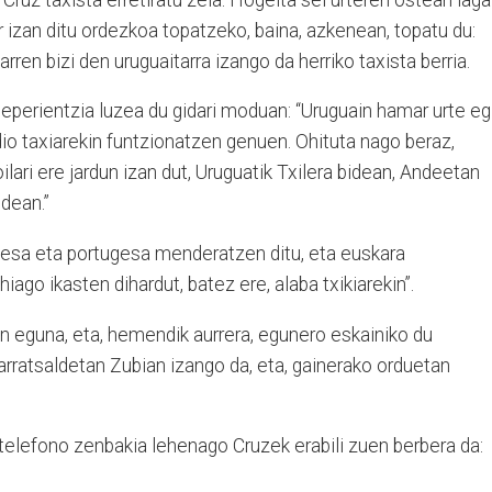
r izan ditu ordezkoa topatzeko, baina, azkenean, topatu du:
rren bizi den uruguaitarra izango da herriko taxista berria.
eeperientzia luzea du gidari moduan: “Uruguain hamar urte eg
dio taxiarekin funtzionatzen genuen. Ohituta nago beraz,
ilari ere jardun izan dut, Uruguatik Txilera bidean, Andeetan
idean.”
elesa eta portugesa menderatzen ditu, eta euskara
hiago ikasten dihardut, batez ere, alaba txikiarekin”.
n eguna, eta, hemendik aurrera, egunero eskainiko du
arratsaldetan Zubian izango da, eta, gainerako orduetan
telefono zenbakia lehenago Cruzek erabili zuen berbera da: