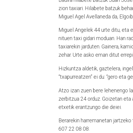
zion taxiari. Hilabete batzuk beha
Miguel Agel Avellaneda da, Elgoiba
Miguel Angelek 44 urte ditu, eta 
nituen taxi gidari moduan. Han ra
taxiarekin jarduten. Gainera, kamio
zehar. Urte asko eman ditut errep
Hizkuntza aldetik, gaztelera, ing
“txapurreatzen” ei du: “gero eta ge
Atzo izan zuen bere lehenengo la
zerbitzua 24 orduz. Goizetan eta 
etxetik erantzungo die deiei.
Berarekin harremanetan jartzeko 
607 22 08 08.