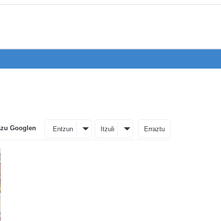
azu Googlen
Entzun
Itzuli
Erraztu