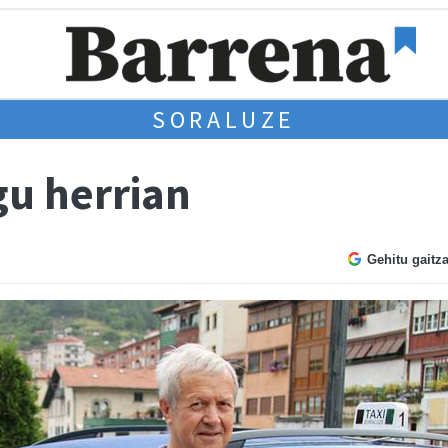
SORALUZE
gu herrian
Gehitu gaitz