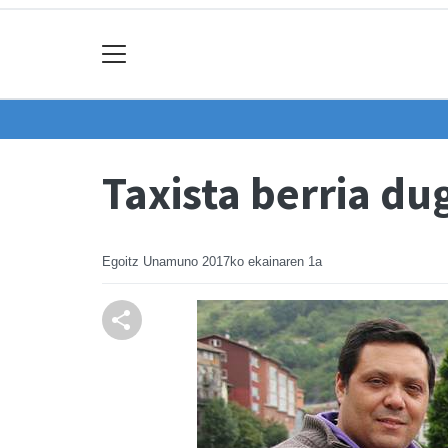
Taxista berria du
Egoitz Unamuno
2017ko ekainaren 1a