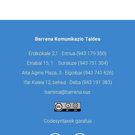
Barrena Komunikazio Taldea
Erdikokale 2,1 · Ermua (
943 179 350)
Errabal 15, 1. · Soraluze (
943 751 304)
Aita Agirre Plaza, 3 · Elgoibar (
943 741 626)
Ifar Kalea 12, behea · Deba (
943 191 383)
barrena@barrena.eus
Codesyntaxek garatua