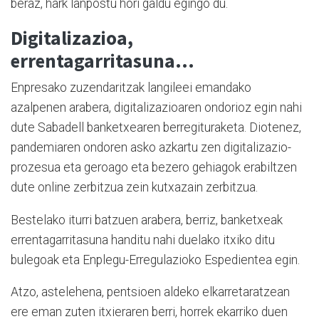
beraz, hark lanpostu hori galdu egingo du.
Digitalizazioa,
errentagarritasuna…
Enpresako zuzendaritzak langileei emandako
azalpenen arabera, digitalizazioaren ondorioz egin nahi
dute Sabadell banketxearen berregituraketa. Diotenez,
pandemiaren ondoren asko azkartu zen digitalizazio-
prozesua eta geroago eta bezero gehiagok erabiltzen
dute online zerbitzua zein kutxazain zerbitzua.
Bestelako iturri batzuen arabera, berriz, banketxeak
errentagarritasuna handitu nahi duelako itxiko ditu
bulegoak eta Enplegu-Erregulazioko Espedientea egin.
Atzo, astelehena, pentsioen aldeko elkarretaratzean
ere eman zuten itxieraren berri, horrek ekarriko duen