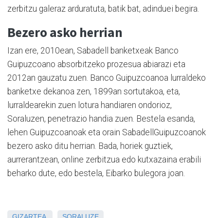
zerbitzu galeraz arduratuta, batik bat, adinduei begira.
Bezero asko herrian
Izan ere, 2010ean, Sabadell banketxeak Banco
Guipuzcoano absorbitzeko prozesua abiarazi eta
2012an gauzatu zuen. Banco Guipuzcoanoa lurraldeko
banketxe dekanoa zen, 1899an sortutakoa, eta,
lurraldearekin zuen lotura handiaren ondorioz,
Soraluzen, penetrazio handia zuen. Bestela esanda,
lehen Guipuzcoanoak eta orain SabadellGuipuzcoanok
bezero asko ditu herrian. Bada, horiek guztiek,
aurrerantzean, online zerbitzua edo kutxazaina erabili
beharko dute, edo bestela, Eibarko bulegora joan.
GIZARTEA
SORALUZE