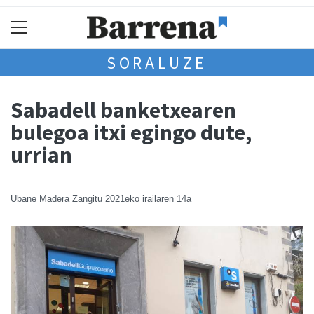
SORALUZE
Sabadell banketxearen
bulegoa itxi egingo dute,
urrian
Ubane Madera Zangitu
2021eko irailaren 14a