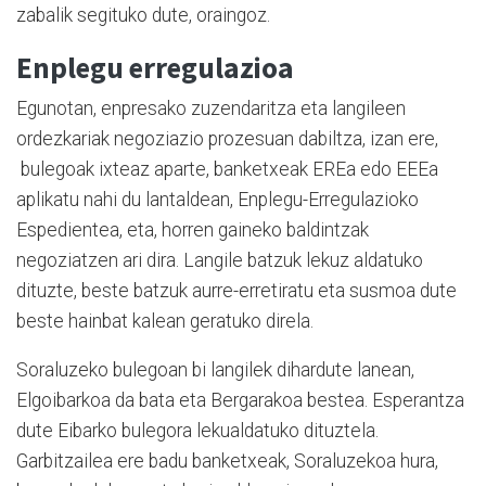
zabalik segituko dute, oraingoz.
Enplegu erregulazioa
Egunotan, enpresako zuzendaritza eta langileen
ordezkariak negoziazio prozesuan dabiltza, izan ere,
bulegoak ixteaz aparte, banketxeak EREa edo EEEa
aplikatu nahi du lantaldean, Enplegu-Erregulazioko
Espedientea, eta, horren gaineko baldintzak
negoziatzen ari dira. Langile batzuk lekuz aldatuko
dituzte, beste batzuk aurre-erretiratu eta susmoa dute
beste hainbat kalean geratuko direla.
Soraluzeko bulegoan bi langilek dihardute lanean,
Elgoibarkoa da bata eta Bergarakoa bestea. Esperantza
dute Eibarko bulegora lekualdatuko dituztela.
Garbitzailea ere badu banketxeak, Soraluzekoa hura,