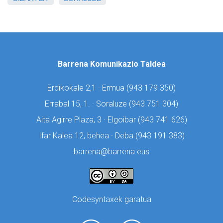
Barrena Komunikazio Taldea
Erdikokale 2,1 · Ermua (
943 179 350)
Errabal 15, 1. · Soraluze (
943 751 304)
Aita Agirre Plaza, 3 · Elgoibar (
943 741 626)
Ifar Kalea 12, behea · Deba (
943 191 383)
barrena@barrena.eus
Codesyntaxek garatua