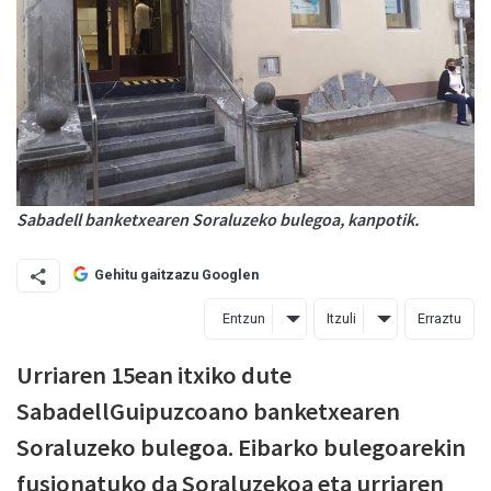
Sabadell banketxearen Soraluzeko bulegoa, kanpotik.
Gehitu gaitzazu Googlen
Entzun
Itzuli
Erraztu
Urriaren 15ean itxiko dute
SabadellGuipuzcoano banketxearen
Soraluzeko bulegoa. Eibarko bulegoarekin
fusionatuko da Soraluzekoa eta urriaren