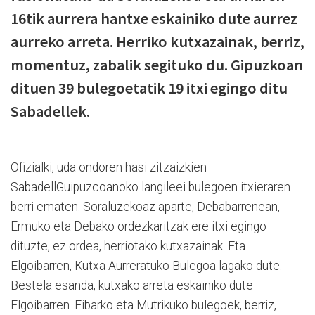
16tik aurrera hantxe eskainiko dute aurrez
aurreko arreta. Herriko kutxazainak, berriz,
momentuz, zabalik segituko du. Gipuzkoan
dituen 39 bulegoetatik 19 itxi egingo ditu
Sabadellek.
Ofizialki, uda ondoren hasi zitzaizkien
SabadellGuipuzcoanoko langileei bulegoen itxieraren
berri ematen. Soraluzekoaz aparte, Debabarrenean,
Ermuko eta Debako ordezkaritzak ere itxi egingo
dituzte, ez ordea, herriotako kutxazainak. Eta
Elgoibarren, Kutxa Aurreratuko Bulegoa lagako dute.
Bestela esanda, kutxako arreta eskainiko dute
Elgoibarren. Eibarko eta Mutrikuko bulegoek, berriz,