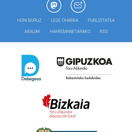
HONI BURUZ
LEGE OHARRA
PUBLIZITATEA
ARAUAK
HARREMANETARAKO
RSS