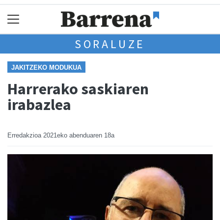
SORALUZE
JAKITZEKO MODUKUA
Harrerako saskiaren
irabazlea
Erredakzioa
2021eko abenduaren 18a