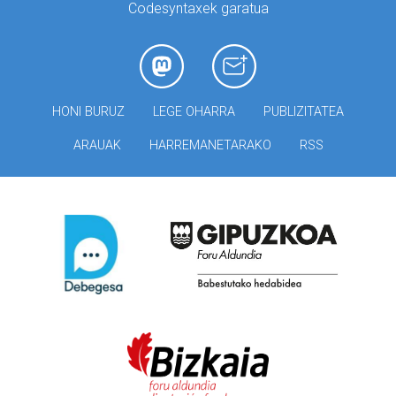
Codesyntaxek garatua
HONI BURUZ
LEGE OHARRA
PUBLIZITATEA
ARAUAK
HARREMANETARAKO
RSS