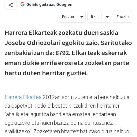
Gehitu gaitzazu Googlen
Entzun
Itzuli
Erraztu
Harrera Elkarteak zozkatu duen saskia
Joseba Odriozolari egokitu zaio. Saritutako
zenbakia izan da: 8792. Elkarteak eskerrak
eman dizkie errifa erosi eta zozketan parte
hartu duten herritar guztiei.
Harrera Elkartea
2012an sortu zuten eta bere helburua
da espetxetik edo erbestetik itzuli diren herritarrei
"ahalik eta laguntza handiena ematea jendartean
egokitzeko eta haien bizitza berria duintasunez
eraikitzeko". Zozketaren bitartez batutako dirua helburu