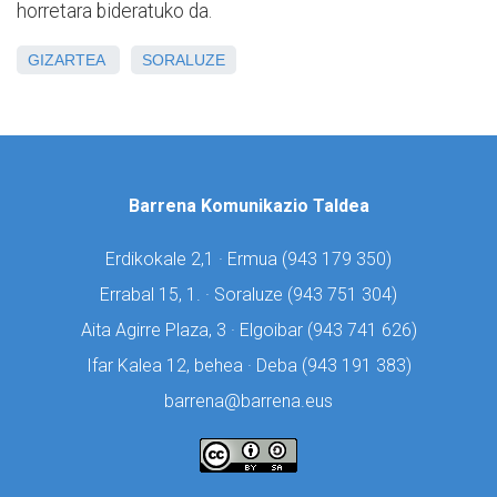
horretara bideratuko da.
GIZARTEA
SORALUZE
Barrena Komunikazio Taldea
Erdikokale 2,1 · Ermua (
943 179 350)
Errabal 15, 1. · Soraluze (
943 751 304)
Aita Agirre Plaza, 3 · Elgoibar (
943 741 626)
Ifar Kalea 12, behea · Deba (
943 191 383)
barrena@barrena.eus