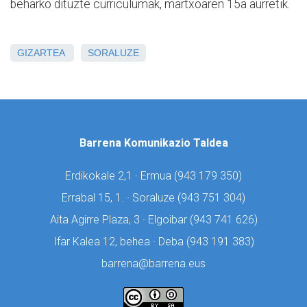
beharko dituzte curriculumak, martxoaren 15a aurretik.
GIZARTEA
SORALUZE
Barrena Komunikazio Taldea
Erdikokale 2,1 · Ermua (
943 179 350)
Errabal 15, 1. · Soraluze (
943 751 304)
Aita Agirre Plaza, 3 · Elgoibar (
943 741 626)
Ifar Kalea 12, behea · Deba (
943 191 383)
barrena@barrena.eus