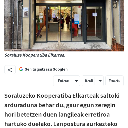
Soraluze Kooperatiba Elkartea.
Gehitu gaitzazu Googlen
Entzun
Itzuli
Erraztu
Soraluzeko Kooperatiba Elkarteak saltoki
arduraduna behar du, gaur egun zeregin
hori betetzen duen langileak erretiroa
hartuko duelako. Lanpostura aurkezteko