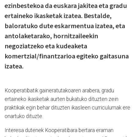
ezinbestekoa da euskara jakitea eta gradu
ertaineko ikasketak izatea. Bestalde,
baloratuko dute eskarmentua izatea, eta
antolaketarako, hornitzaileekin
negoziatzeko eta kudeaketa
komertzial/finantzarioa egiteko gaitasuna
izatea.
Kooperatibatik gaineratutakoaren arabera, gradu
ertaineko ikasketak aurten bukatuko dituzten zein
praktikak egin behar dituzten ikasleen curriculumak ere
onartuko dituzte.
Interesa dutenek Kooperatibara bertara eraman