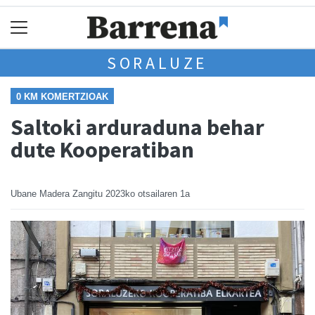
SORALUZE
0 KM KOMERTZIOAK
Saltoki arduraduna behar
dute Kooperatiban
Ubane Madera Zangitu
2023ko otsailaren 1a