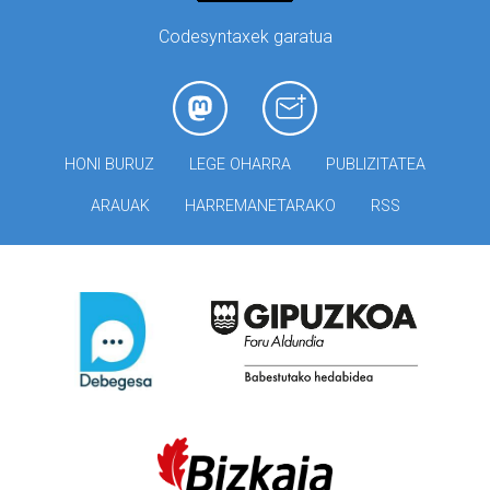
Codesyntaxek garatua
HONI BURUZ
LEGE OHARRA
PUBLIZITATEA
ARAUAK
HARREMANETARAKO
RSS