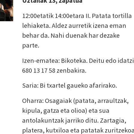
Uztailak 13, zapatua
12:00etatik 14:00etara II. Patata tortilla
lehiaketa. Aldez aurretik izena eman
behar da. Nahi duenak har dezake
parte.
Izen-ematea: Bikoteka. Deitu edo idatzi
680 13 17 58 zenbakira.
Saria: Bi txartel gaueko afarirako.
Oharra: Osagaiak (patata, arraultzak,
kipula, gatza eta olioa) eta sua
antolakuntzak jarriko ditu. Zartagia,
platera, kutxiloa eta patatak zuritzekoa