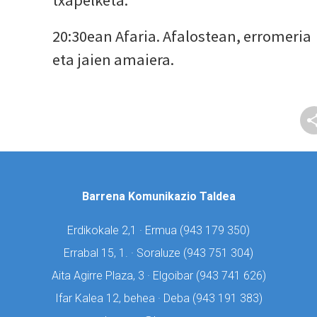
txapelketa.
20:30ean Afaria. Afalostean, erromeria
eta jaien amaiera.
Barrena Komunikazio Taldea
Erdikokale 2,1 · Ermua (
943 179 350)
Errabal 15, 1. · Soraluze (
943 751 304)
Aita Agirre Plaza, 3 · Elgoibar (
943 741 626)
Ifar Kalea 12, behea · Deba (
943 191 383)