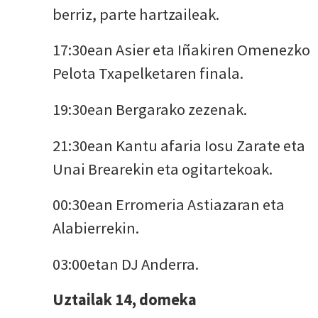
berriz, parte hartzaileak.
17:30ean Asier eta Iñakiren Omenezko
Pelota Txapelketaren finala.
19:30ean Bergarako zezenak.
21:30ean Kantu afaria Iosu Zarate eta
Unai Brearekin eta ogitartekoak.
00:30ean Erromeria Astiazaran eta
Alabierrekin.
03:00etan DJ Anderra.
Uztailak 14, domeka