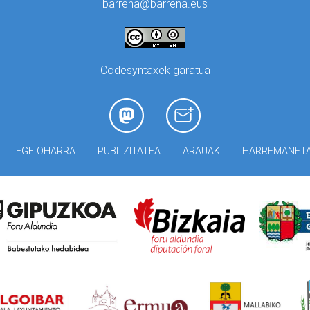
barrena@barrena.eus
Codesyntaxek garatua
LEGE OHARRA
PUBLIZITATEA
ARAUAK
HARREMANET