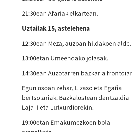
21:30ean Afariak elkartean.
Uztailak 15, astelehena
12:30ean Meza, auzoan hildakoen alde.
13:00etan Umeendako jolasak.
14:30ean Auzotarren bazkaria frontoia
Egun osoan zehar, Lizaso eta Egaña
bertsolariak. Bazkalostean dantzaldia
Laja II eta Lutxurdiorekin.
19:00etan Emakumezkoen bola