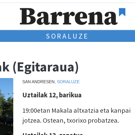
SORALUZE
k (Egitaraua)
SAN ANDRESEN,
SORALUZE
Uztailak 12, barikua
19:00etan Makala altxatzia eta kanpai
jotzea. Ostean, txorixo probatzea.