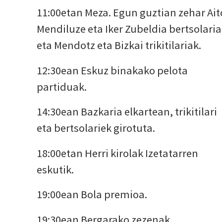
11:00etan Meza. Egun guztian zehar Ait
Mendiluze eta Iker Zubeldia bertsolari
eta Mendotz eta Bizkai trikitilariak.
12:30ean Eskuz binakako pelota
partiduak.
14:30ean Bazkaria elkartean, trikitilari
eta bertsolariek girotuta.
18:00etan Herri kirolak Izetatarren
eskutik.
19:00ean Bola premioa.
19:30ean Bergarako zezenak.