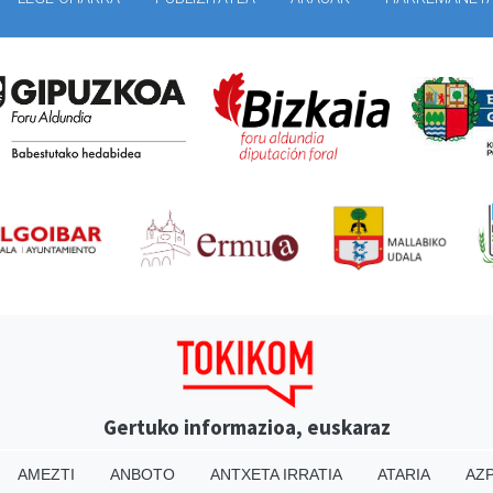
Gertuko informazioa, euskaraz
AMEZTI
ANBOTO
ANTXETA IRRATIA
ATARIA
AZP