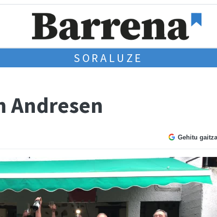
SORALUZE
an Andresen
Gehitu gaitz