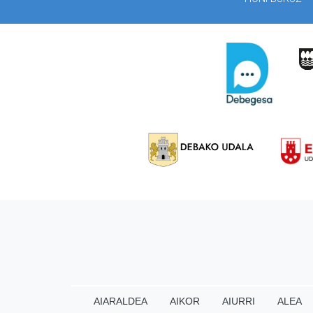
AIARALDEA
AIKOR
AIURRI
ALEA