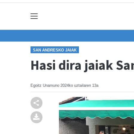
SAN ANDRESKO JAIAK
Hasi dira jaiak S
Egoitz Unamuno
2024ko uztailaren 13a