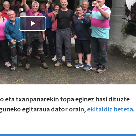
jo eta txanpanarekin topa eginez hasi dituzte
eguneko egitaraua dator orain,
ekitaldiz beteta
.