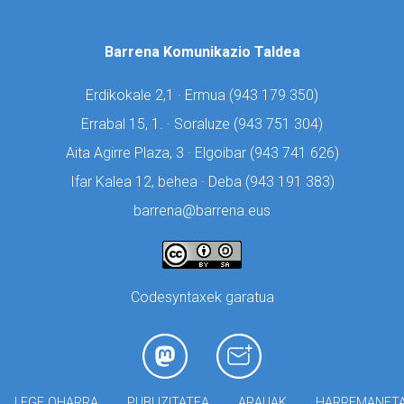
Barrena Komunikazio Taldea
Erdikokale 2,1 · Ermua (
943 179 350)
Errabal 15, 1. · Soraluze (
943 751 304)
Aita Agirre Plaza, 3 · Elgoibar (
943 741 626)
Ifar Kalea 12, behea · Deba (
943 191 383)
barrena@barrena.eus
Codesyntaxek garatua
LEGE OHARRA
PUBLIZITATEA
ARAUAK
HARREMANET