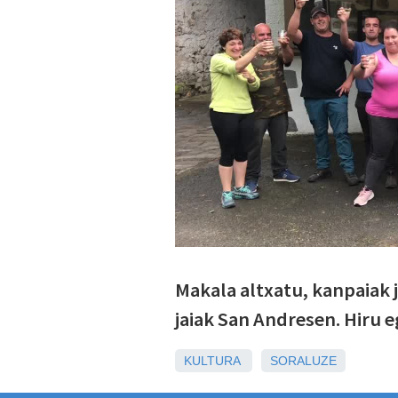
Makala altxatu, kanpaiak 
jaiak San Andresen. Hiru 
KULTURA
SORALUZE