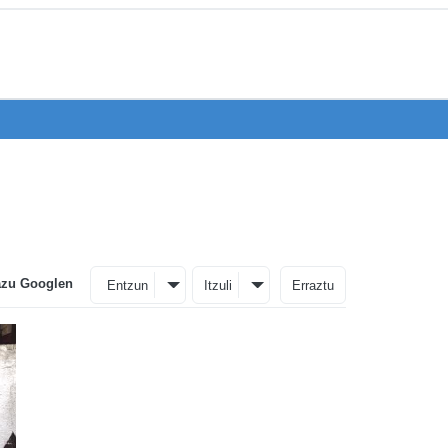
azu Googlen
Entzun
Itzuli
Erraztu