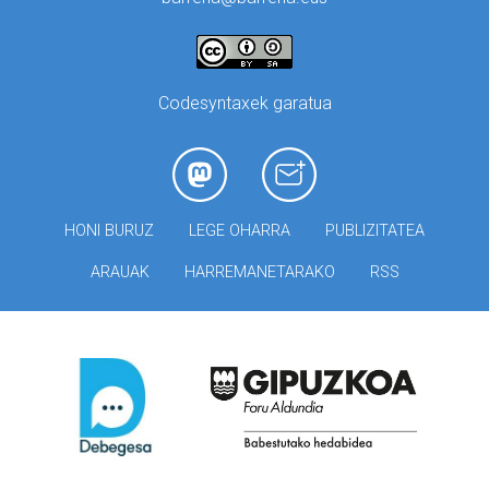
Codesyntaxek garatua
HONI BURUZ
LEGE OHARRA
PUBLIZITATEA
ARAUAK
HARREMANETARAKO
RSS