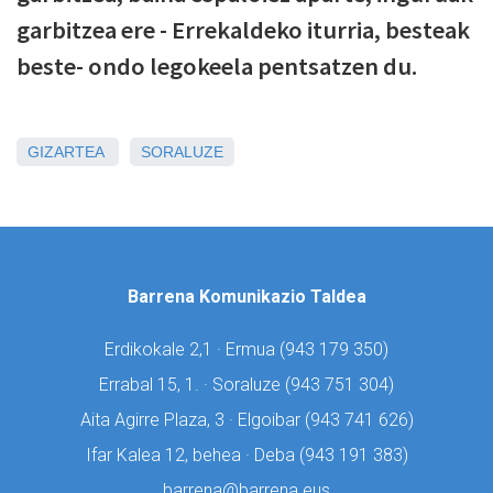
garbitzea ere - Errekaldeko iturria, besteak
beste- ondo legokeela pentsatzen du.
GIZARTEA
SORALUZE
Barrena Komunikazio Taldea
Erdikokale 2,1 · Ermua (
943 179 350)
Errabal 15, 1. · Soraluze (
943 751 304)
Aita Agirre Plaza, 3 · Elgoibar (
943 741 626)
Ifar Kalea 12, behea · Deba (
943 191 383)
barrena@barrena.eus