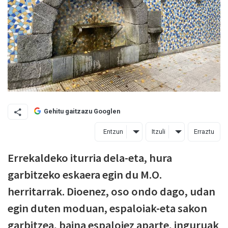
Gehitu gaitzazu Googlen
Entzun
Itzuli
Erraztu
Errekaldeko iturria dela-eta, hura
garbitzeko eskaera egin du M.O.
herritarrak. Dioenez, oso ondo dago, udan
egin duten moduan, espaloiak-eta sakon
garbitzea, baina espaloiez aparte, inguruak