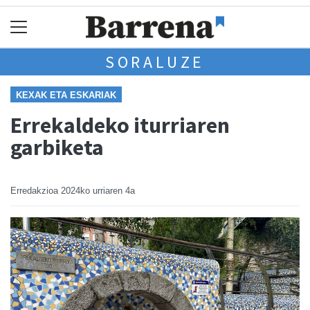
SORALUZE
KEXAK ETA ESKARIAK
Errekaldeko iturriaren
garbiketa
Erredakzioa
2024ko urriaren 4a