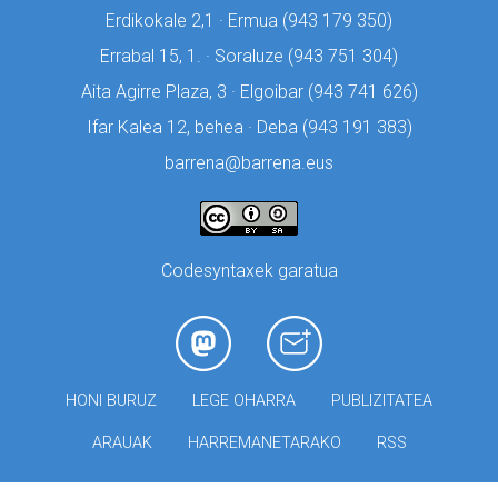
Erdikokale 2,1 · Ermua (
943 179 350)
Errabal 15, 1. · Soraluze (
943 751 304)
Aita Agirre Plaza, 3 · Elgoibar (
943 741 626)
Ifar Kalea 12, behea · Deba (
943 191 383)
barrena@barrena.eus
Codesyntaxek garatua
HONI BURUZ
LEGE OHARRA
PUBLIZITATEA
ARAUAK
HARREMANETARAKO
RSS