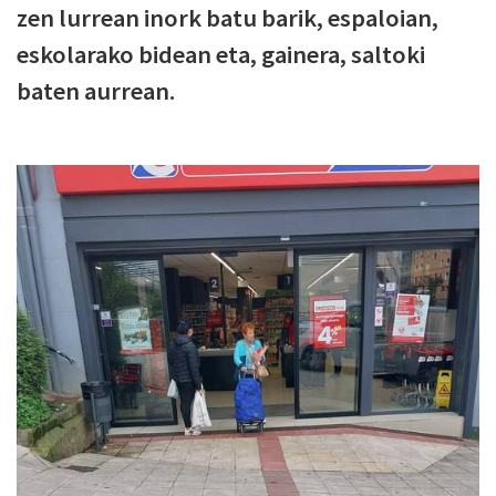
zen lurrean inork batu barik, espaloian,
eskolarako bidean eta, gainera, saltoki
baten aurrean.