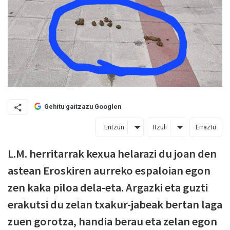
Gehitu gaitzazu Googlen
Entzun
Itzuli
Erraztu
L.M. herritarrak kexua helarazi du joan den
astean Eroskiren aurreko espaloian egon
zen kaka piloa dela-eta. Argazki eta guzti
erakutsi du zelan txakur-jabeak bertan laga
zuen gorotza, handia berau eta zelan egon