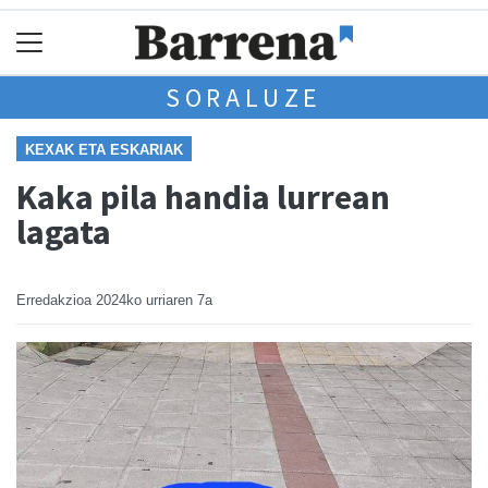
SORALUZE
KEXAK ETA ESKARIAK
Kaka pila handia lurrean
lagata
Erredakzioa
2024ko urriaren 7a