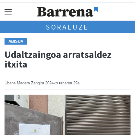
SORALUZE
ABISUA
Udaltzaingoa arratsaldez
itxita
Ubane Madera Zangitu
2024ko urriaren 29a