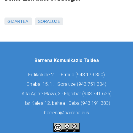
GIZARTEA
SORALUZE
Barrena Komunikazio Taldea
Erdikokale 2,1 · Ermua (
943 179 350)
Errabal 15, 1. · Soraluze (
943 751 304)
Aita Agirre Plaza, 3 · Elgoibar (
943 741 626)
Ifar Kalea 12, behea · Deba (
943 191 383)
barrena@barrena.eus