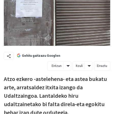
Gehitu gaitzazu Googlen
Entzun
Itzuli
Erraztu
Atzo ezkero -astelehena- eta astea bukatu
arte, arratsaldez itxita izango da
Udaltzaingoa. Lantaldeko hiru
udaltzainetako bi falta direla-eta egokitu
behar izan dute ordutegia.