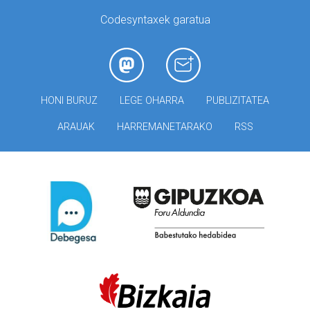
Codesyntaxek garatua
HONI BURUZ
LEGE OHARRA
PUBLIZITATEA
ARAUAK
HARREMANETARAKO
RSS