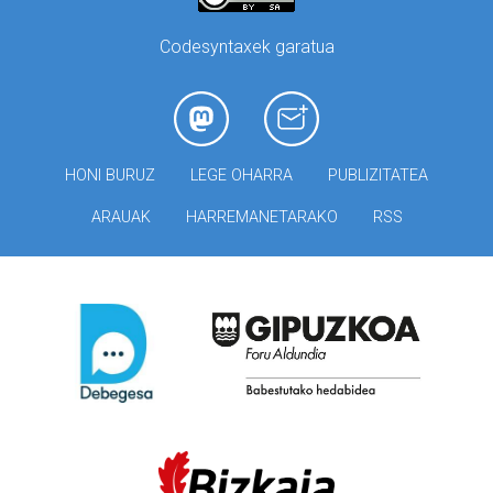
Codesyntaxek garatua
HONI BURUZ
LEGE OHARRA
PUBLIZITATEA
ARAUAK
HARREMANETARAKO
RSS