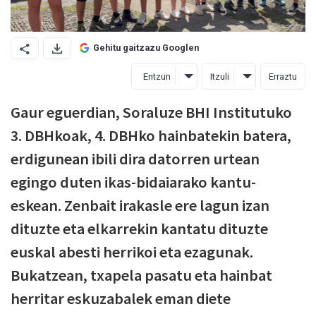
Gehitu gaitzazu Googlen
Entzun
Itzuli
Erraztu
Gaur eguerdian, Soraluze BHI Institutuko
3. DBHkoak, 4. DBHko hainbatekin batera,
erdigunean ibili dira datorren urtean
egingo duten ikas-bidaiarako kantu-
eskean. Zenbait irakasle ere lagun izan
dituzte eta elkarrekin kantatu dituzte
euskal abesti herrikoi eta ezagunak.
Bukatzean, txapela pasatu eta hainbat
herritar eskuzabalek eman diete