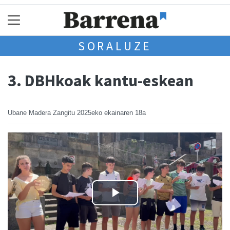
SORALUZE
3. DBHkoak kantu-eskean
Ubane Madera Zangitu
2025eko ekainaren 18a