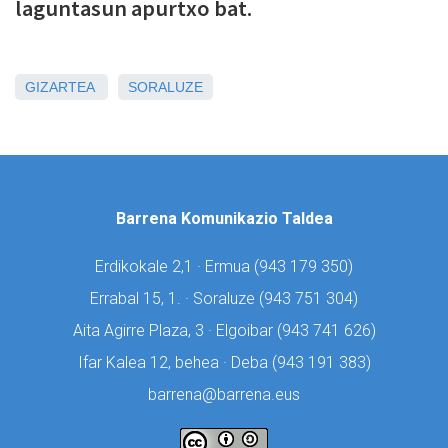
laguntasun apurtxo bat.
GIZARTEA
SORALUZE
Barrena Komunikazio Taldea
Erdikokale 2,1 · Ermua (
943 179 350)
Errabal 15, 1. · Soraluze (
943 751 304)
Aita Agirre Plaza, 3 · Elgoibar (
943 741 626)
Ifar Kalea 12, behea · Deba (
943 191 383)
barrena@barrena.eus