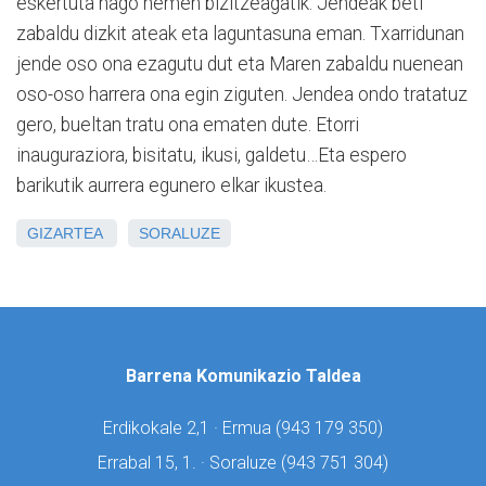
eskertuta nago hemen bizitzeagatik. Jendeak beti
zabaldu dizkit ateak eta laguntasuna eman. Txarridunan
jende oso ona ezagutu dut eta Maren zabaldu nuenean
oso-oso harrera ona egin ziguten. Jendea ondo tratatuz
gero, bueltan tratu ona ematen dute. Etorri
inauguraziora, bisitatu, ikusi, galdetu…Eta espero
barikutik aurrera egunero elkar ikustea.
GIZARTEA
SORALUZE
Barrena Komunikazio Taldea
Erdikokale 2,1 · Ermua (
943 179 350)
Errabal 15, 1. · Soraluze (
943 751 304)