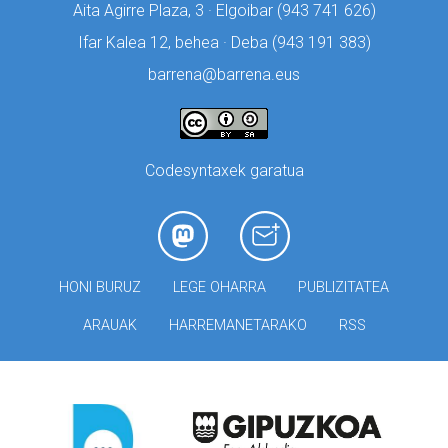
Aita Agirre Plaza, 3 · Elgoibar (
943 741 626)
Ifar Kalea 12, behea · Deba (
943 191 383)
barrena@barrena.eus
Codesyntaxek garatua
HONI BURUZ
LEGE OHARRA
PUBLIZITATEA
ARAUAK
HARREMANETARAKO
RSS