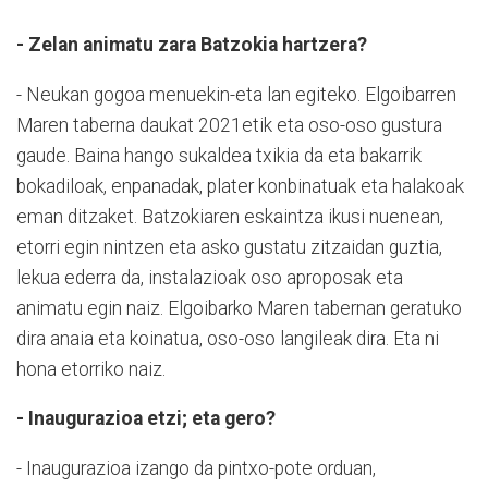
- Zelan animatu zara Batzokia hartzera?
- Neukan gogoa menuekin-eta lan egiteko. Elgoibarren
Maren taberna daukat 2021etik eta oso-oso gustura
gaude. Baina hango sukaldea txikia da eta bakarrik
bokadiloak, enpanadak, plater konbinatuak eta halakoak
eman ditzaket. Batzokiaren eskaintza ikusi nuenean,
etorri egin nintzen eta asko gustatu zitzaidan guztia,
lekua ederra da, instalazioak oso aproposak eta
animatu egin naiz. Elgoibarko Maren tabernan geratuko
dira anaia eta koinatua, oso-oso langileak dira. Eta ni
hona etorriko naiz.
- Inaugurazioa etzi; eta gero?
- Inaugurazioa izango da pintxo-pote orduan,