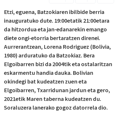
Etzi, eguena, Batzokiaren ibilbide berria
inauguratuko dute. 19:00etatik 21:00etara
da hitzordua eta jan-edanarekin emango
diete ongi-etorria bertaratzen direnei.
Aurrerantzean, Lorena Rodriguez (Bolivia,
1980) arduratuko da Batzokiaz. Bera
Elgoibarren bizi da 2004tik eta ostalaritzan
eskarmentu handia dauka. Bolivian
okindegi bat kudeatzen zuen eta
Elgoibarren, Txarridunan jardun eta gero,
2021etik Maren taberna kudeatzen du.
Soraluzera lanerako gogoz datorrela dio.