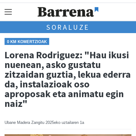
SORALUZE
0 KM KOMERTZIOAK
Lorena Rodriguez: "Hau ikusi
nuenean, asko gustatu
zitzaidan guztia, lekua ederra
da, instalazioak oso
aproposak eta animatu egin
naiz"
Ubane Madera Zangitu
2025eko uztailaren 1a