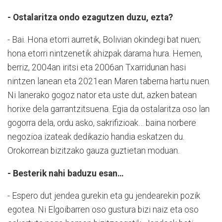
- Ostalaritza ondo ezagutzen duzu, ezta?
- Bai. Hona etorri aurretik, Bolivian okindegi bat nuen;
hona etorri nintzenetik ahizpak darama hura. Hemen,
berriz, 2004an iritsi eta 2006an Txarridunan hasi
nintzen lanean eta 2021ean Maren taberna hartu nuen.
Ni lanerako gogoz nator eta uste dut, azken batean
horixe dela garrantzitsuena. Egia da ostalaritza oso lan
gogorra dela, ordu asko, sakrifizioak… baina norbere
negozioa izateak dedikazio handia eskatzen du.
Orokorrean bizitzako gauza guztietan moduan.
- Besterik nahi baduzu esan…
- Espero dut jendea gurekin eta gu jendearekin pozik
egotea. Ni Elgoibarren oso gustura bizi naiz eta oso