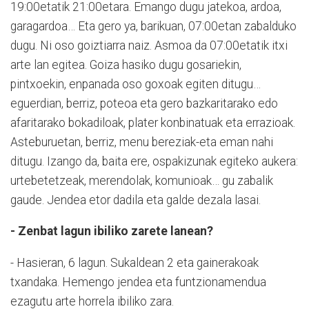
19:00etatik 21:00etara. Emango dugu jatekoa, ardoa,
garagardoa… Eta gero ya, barikuan, 07:00etan zabalduko
dugu. Ni oso goiztiarra naiz. Asmoa da 07:00etatik itxi
arte lan egitea. Goiza hasiko dugu gosariekin,
pintxoekin, enpanada oso goxoak egiten ditugu…
eguerdian, berriz, poteoa eta gero bazkaritarako edo
afaritarako bokadiloak, plater konbinatuak eta errazioak.
Asteburuetan, berriz, menu bereziak-eta eman nahi
ditugu. Izango da, baita ere, ospakizunak egiteko aukera:
urtebetetzeak, merendolak, komunioak… gu zabalik
gaude. Jendea etor dadila eta galde dezala lasai.
- Zenbat lagun ibiliko zarete lanean?
- Hasieran, 6 lagun. Sukaldean 2 eta gainerakoak
txandaka. Hemengo jendea eta funtzionamendua
ezagutu arte horrela ibiliko zara.