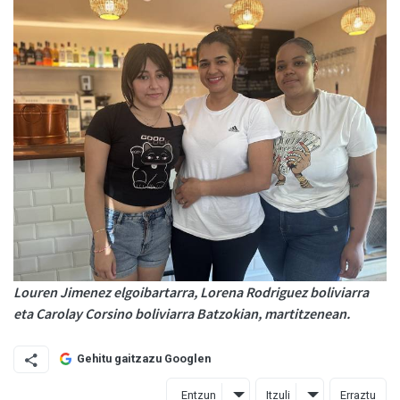
Louren Jimenez elgoibartarra, Lorena Rodriguez boliviarra
eta Carolay Corsino boliviarra Batzokian, martitzenean.
Gehitu gaitzazu Googlen
Entzun
Itzuli
Erraztu