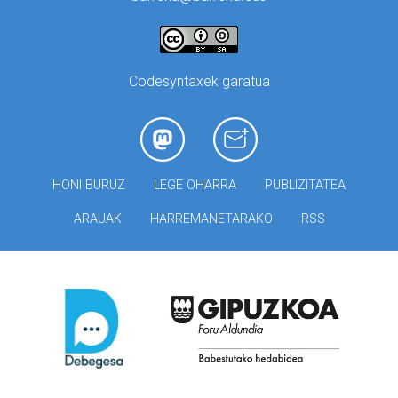
Codesyntaxek garatua
HONI BURUZ
LEGE OHARRA
PUBLIZITATEA
ARAUAK
HARREMANETARAKO
RSS