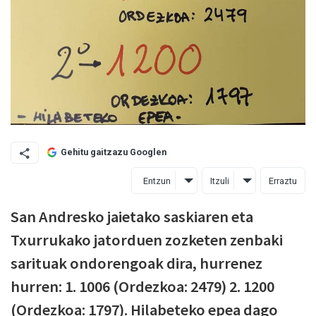
Gehitu gaitzazu Googlen
Entzun
Itzuli
Erraztu
San Andresko jaietako saskiaren eta
Txurrukako jatorduen zozketen zenbaki
sarituak ondorengoak dira, hurrenez
hurren: 1. 1006 (Ordezkoa: 2479) 2. 1200
(Ordezkoa: 1797). Hilabeteko epea dago