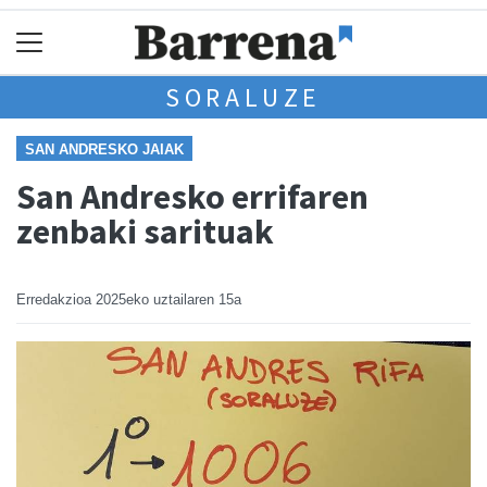
SORALUZE
SAN ANDRESKO JAIAK
San Andresko errifaren
zenbaki sarituak
Erredakzioa
2025eko uztailaren 15a