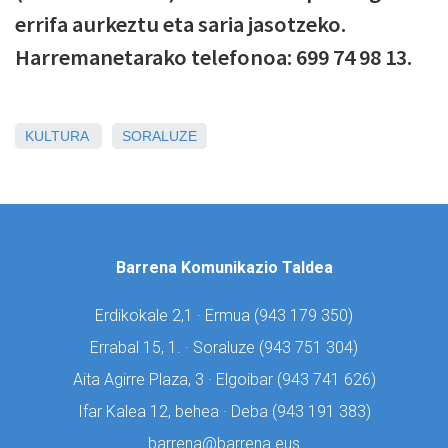
errifa aurkeztu eta saria jasotzeko.
Harremanetarako telefonoa: 699 74 98 13.
KULTURA
SORALUZE
Barrena Komunikazio Taldea
Erdikokale 2,1 · Ermua (
943 179 350)
Errabal 15, 1. · Soraluze (
943 751 304)
Aita Agirre Plaza, 3 · Elgoibar (
943 741 626)
Ifar Kalea 12, behea · Deba (
943 191 383)
barrena@barrena.eus