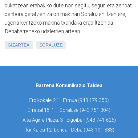
bukatzean erabakiko dute non segitu, segun eta zenbat
denbora geratzen zaion makinari Soraluzen. Izan ere,
ugerra kentzeko makina txandaka erabiltzen da
Debabarreneko udalerrien artean.
GIZARTEA
SORALUZE
Barrena Komunikazio Taldea
Erdikokale 2,1 · Ermua (
943 179 350)
Errabal 15, 1. · Soraluze (
943 751 304)
Aita Agirre Plaza, 3 · Elgoibar (
943 741 626)
Ifar Kalea 12, behea · Deba (
943 191 383)