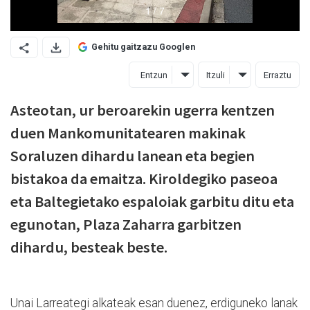
Gehitu gaitzazu Googlen
Entzun
Itzuli
Erraztu
Asteotan, ur beroarekin ugerra kentzen
duen Mankomunitatearen makinak
Soraluzen dihardu lanean eta begien
bistakoa da emaitza. Kiroldegiko paseoa
eta Baltegietako espaloiak garbitu ditu eta
egunotan, Plaza Zaharra garbitzen
dihardu, besteak beste.
Unai Larreategi alkateak esan duenez, erdiguneko lanak