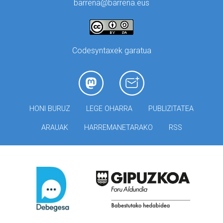
barrena@barrena.eus
Codesyntaxek garatua
HONI BURUZ
LEGE OHARRA
PUBLIZITATEA
ARAUAK
HARREMANETARAKO
RSS