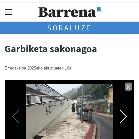
SORALUZE
Garbiketa sakonagoa
Erredakzioa
2025eko abuztuaren 19a