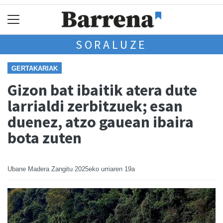
SORALUZE
GERTAKARIAK
Gizon bat ibaitik atera dute
larrialdi zerbitzuek; esan
duenez, atzo gauean ibaira
bota zuten
Ubane Madera Zangitu
2025eko urriaren 19a