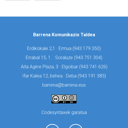
Barrena Komunikazio Taldea
Erdikokale 2,1 · Ermua (
943 179 350)
Errabal 15, 1. · Soraluze (
943 751 304)
Aita Agirre Plaza, 3 · Elgoibar (
943 741 626)
Ifar Kalea 12, behea · Deba (
943 191 383)
barrena@barrena.eus
Codesyntaxek garatua