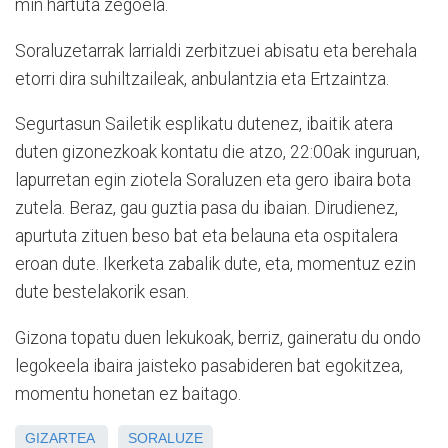
min hartuta zegoela.
Soraluzetarrak larrialdi zerbitzuei abisatu eta berehala
etorri dira suhiltzaileak, anbulantzia eta Ertzaintza.
Segurtasun Sailetik esplikatu dutenez, ibaitik atera
duten gizonezkoak kontatu die atzo, 22:00ak inguruan,
lapurretan egin ziotela Soraluzen eta gero ibaira bota
zutela. Beraz, gau guztia pasa du ibaian. Dirudienez,
apurtuta zituen beso bat eta belauna eta ospitalera
eroan dute. Ikerketa zabalik dute, eta, momentuz ezin
dute bestelakorik esan.
Gizona topatu duen lekukoak, berriz, gaineratu du ondo
legokeela ibaira jaisteko pasabideren bat egokitzea,
momentu honetan ez baitago.
GIZARTEA
SORALUZE