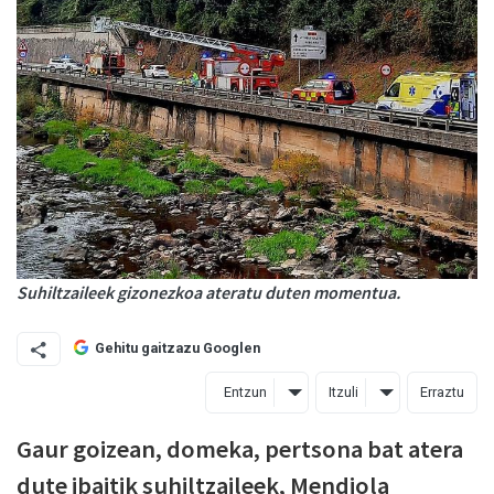
Suhiltzaileek gizonezkoa ateratu duten momentua.
Gehitu gaitzazu Googlen
Entzun
Itzuli
Erraztu
Gaur goizean, domeka, pertsona bat atera
dute ibaitik suhiltzaileek, Mendiola