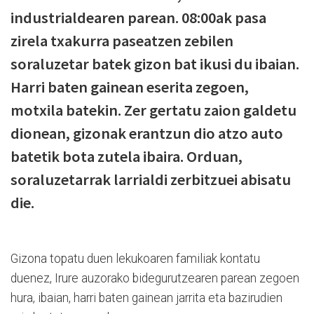
industrialdearen parean. 08:00ak pasa
zirela txakurra paseatzen zebilen
soraluzetar batek gizon bat ikusi du ibaian.
Harri baten gainean eserita zegoen,
motxila batekin. Zer gertatu zaion galdetu
dionean, gizonak erantzun dio atzo auto
batetik bota zutela ibaira. Orduan,
soraluzetarrak larrialdi zerbitzuei abisatu
die.
Gizona topatu duen lekukoaren familiak kontatu
duenez, Irure auzorako bidegurutzearen parean zegoen
hura, ibaian, harri baten gainean jarrita eta bazirudien