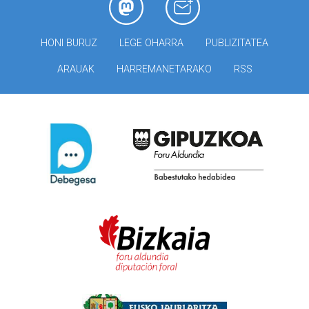
HONI BURUZ
LEGE OHARRA
PUBLIZITATEA
ARAUAK
HARREMANETARAKO
RSS