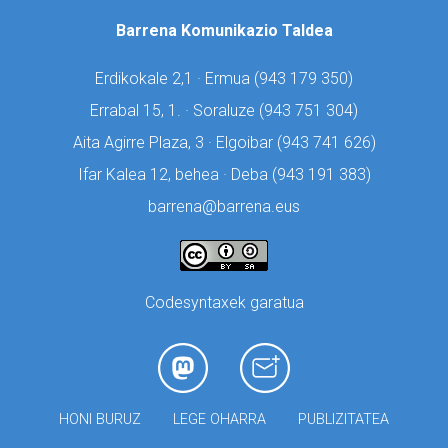
Barrena Komunikazio Taldea
Erdikokale 2,1 · Ermua (
943 179 350)
Errabal 15, 1. · Soraluze (
943 751 304)
Aita Agirre Plaza, 3 · Elgoibar (
943 741 626)
Ifar Kalea 12, behea · Deba (
943 191 383)
barrena@barrena.eus
Codesyntaxek garatua
HONI BURUZ
LEGE OHARRA
PUBLIZITATEA