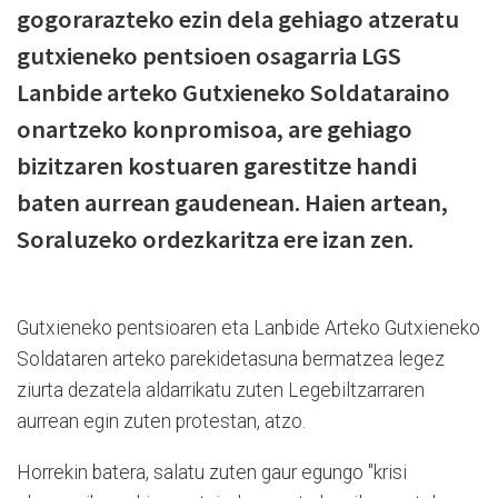
gogorarazteko ezin dela gehiago atzeratu
gutxieneko pentsioen osagarria LGS
Lanbide arteko Gutxieneko Soldataraino
onartzeko konpromisoa, are gehiago
bizitzaren kostuaren garestitze handi
baten aurrean gaudenean. Haien artean,
Soraluzeko ordezkaritza ere izan zen.
Gutxieneko pentsioaren eta Lanbide Arteko Gutxieneko
Soldataren arteko parekidetasuna bermatzea legez
ziurta dezatela aldarrikatu zuten Legebiltzarraren
aurrean egin zuten protestan, atzo.
Horrekin batera, salatu zuten gaur egungo
"krisi