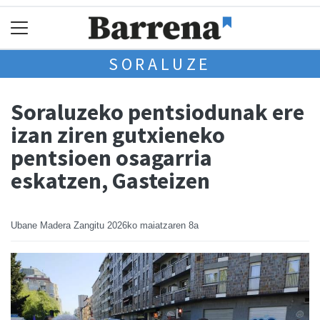
SORALUZE
Soraluzeko pentsiodunak ere
izan ziren gutxieneko
pentsioen osagarria
eskatzen, Gasteizen
Ubane Madera Zangitu
2026ko maiatzaren 8a