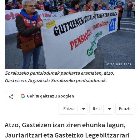
Soraluzeko pentsiodunak pankarta eramaten, atzo,
Gasteizen. Argazkiak: Soraluzeko pentsiodunak.
Gehitu gaitzazu Googlen
Entzun
Itzuli
Erraztu
Atzo, Gasteizen izan ziren ehunka lagun,
Jaurlaritzari eta Gasteizko Legebiltzarrari