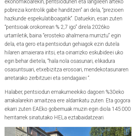
ekonomikoarekin, pentsiodunen eta langileen arteko
pobrezia kontrolik gabe handitzen” ari dela, “prezioen
hazkunde espekulatiboagatik”. Datuekin, esan zuten
“pentsioak orokorrean % 2,7 igo” direla 2026ko
urtarriletik, baina “erosteko ahalmena murriztu” egin
dela, eta gero eta pentsiodun gehiagok ezin dutela
hilaren amaierara iritsi, eta oinarrizko eskubideei uko
egin behar dietela, “hala nola osasunari, elikadura
osasuntsuari, etxebizitza erosoari, mendekotasunaren
arretarako zerbitzuei eta sendagaiei “.
Halaber, pentsiodun emakumeekiko dagoen %30eko
arrakalarekin amaitzea ere aldarrikatu zuten. Eta gogora
ekarri zuten EAEko gobernuak muzin egin diola 145.000
herritarrek sinatutako HELa eztabaidatzeari.