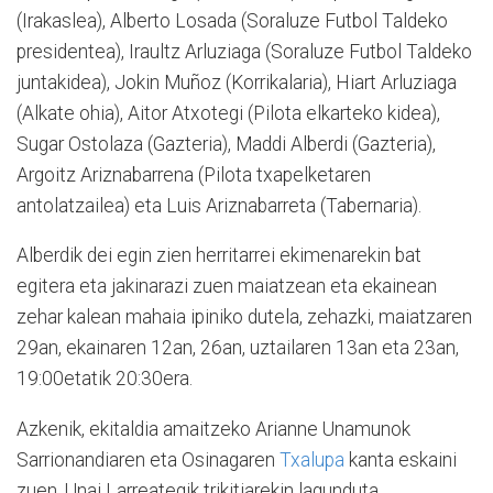
(Irakaslea), Alberto Losada (Soraluze Futbol Taldeko
presidentea), Iraultz Arluziaga (Soraluze Futbol Taldeko
juntakidea), Jokin Muñoz (Korrikalaria), Hiart Arluziaga
(Alkate ohia), Aitor Atxotegi (Pilota elkarteko kidea),
Sugar Ostolaza (Gazteria), Maddi Alberdi (Gazteria),
Argoitz Ariznabarrena (Pilota txapelketaren
antolatzailea) eta Luis Ariznabarreta (Tabernaria).
Alberdik dei egin zien herritarrei ekimenarekin bat
egitera eta jakinarazi zuen maiatzean eta ekainean
zehar kalean mahaia ipiniko dutela, zehazki, maiatzaren
29an, ekainaren 12an, 26an, uztailaren 13an eta 23an,
19:00etatik 20:30era.
Azkenik, ekitaldia amaitzeko Arianne Unamunok
Sarrionandiaren eta Osinagaren
Txalupa
kanta eskaini
zuen, Unai Larreategik trikitiarekin lagunduta.