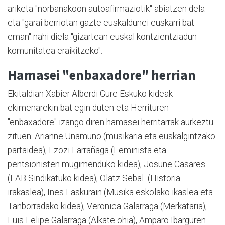
ariketa "norbanakoon autoafirmaziotik" abiatzen dela
eta "garai berriotan gazte euskaldunei euskarri bat
eman" nahi diela "gizartean euskal kontzientziadun
komunitatea eraikitzeko".
Hamasei "enbaxadore" herrian
Ekitaldian Xabier Alberdi Gure Eskuko kideak
ekimenarekin bat egin duten eta Herrituren
"enbaxadore" izango diren hamasei herritarrak aurkeztu
zituen: Arianne Unamuno (musikaria eta euskalgintzako
partaidea), Ezozi Larrañaga (Feminista eta
pentsionisten mugimenduko kidea), Josune Casares
(LAB Sindikatuko kidea), Olatz Sebal (Historia
irakaslea), Ines Laskurain (Musika eskolako ikaslea eta
Tanborradako kidea), Veronica Galarraga (Merkataria),
Luis Felipe Galarraga (Alkate ohia), Amparo Ibarguren