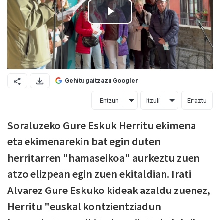
Gehitu gaitzazu Googlen
Entzun
Itzuli
Erraztu
Soraluzeko Gure Eskuk Herritu ekimena
eta ekimenarekin bat egin duten
herritarren "hamaseikoa" aurkeztu zuen
atzo elizpean egin zuen ekitaldian. Irati
Alvarez Gure Eskuko kideak azaldu zuenez,
Herritu "euskal kontzientziadun