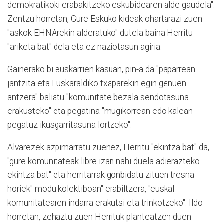
demokratikoki erabakitzeko eskubidearen alde gaudela".
Zentzu horretan, Gure Eskuko kideak ohartarazi zuen
"askok EHNArekin alderatuko" dutela baina Herritu
"ariketa bat" dela eta ez naziotasun agiria.
Gainerako bi euskarrien kasuan, pin-a da "paparrean
jantzita eta Euskaraldiko txaparekin egin genuen
antzera" baliatu "komunitate bezala sendotasuna
erakusteko" eta pegatina "mugikorrean edo kalean
pegatuz ikusgarritasuna lortzeko".
Alvarezek azpimarratu zuenez, Herritu "ekintza bat" da,
"gure komunitateak libre izan nahi duela adierazteko
ekintza bat" eta herritarrak gonbidatu zituen tresna
horiek" modu kolektiboan" erabiltzera, "euskal
komunitatearen indarra erakutsi eta trinkotzeko". Ildo
horretan, zehaztu zuen Herrituk planteatzen duen