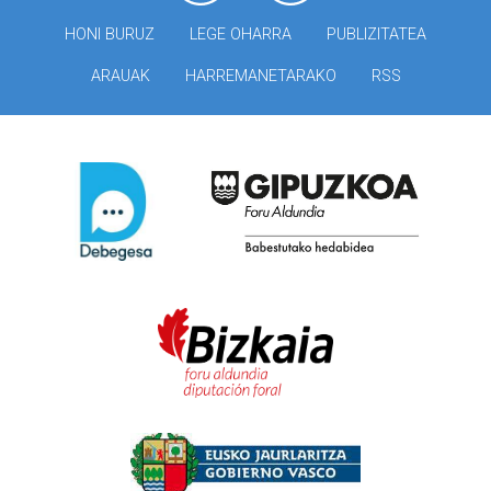
HONI BURUZ
LEGE OHARRA
PUBLIZITATEA
ARAUAK
HARREMANETARAKO
RSS