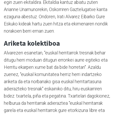
egin zuen ekitaldira. Ekitaldia kantuz abiatu zuten
Arianne Unamunorekin, Oskorriren Gaztelugatxe kanta
ezaguna abestuz. Ondoren, Irati Alvarez Eibarko Gure
Eskuko kideak hartu zuen hitza eta ekimenaren nondik
norakoen berri eman zuen.
Ariketa kolektiboa
Alvarezen esanetan, "euskal herritarrok tresnak behar
ditugu herri moduan ditugun erronkei aurre egiteko eta
Herritu ekarpen xume bat da bide horretan". Azaldu
zuenez, "euskal komunitatea herriz herri indartzeko
ariketa da eta norbanako gisa euskal herritartasuna
adierazteko tresnak" eskainiko ditu, hiru euskarriren
bidez: txartela, piña eta pegatina. Txartelari dagokionez,
helburua da herritarrak adieraztea "euskal herritarrak
garela eta euskal herritarrok gure etorkizuna libre eta