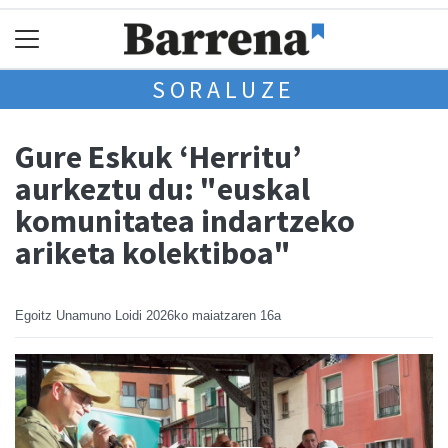
SORALUZE
Gure Eskuk ‘Herritu’
aurkeztu du: "euskal
komunitatea indartzeko
ariketa kolektiboa"
Egoitz Unamuno Loidi
2026ko maiatzaren 16a