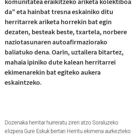
komunitatea eraikitzeko ariketa kolektiboa
da" eta hainbat tresna eskainiko ditu
herritarrek ariketa horrekin bat egin
dezaten, besteak beste, txartela, norbere
naziotasunaren autoafirmaziorako
baliatuko dena. Oarin, uztailera bitartez,
mahaia ipiniko dute kalean herritarrei
ekimenarekin bat egiteko aukera
eskaintzeko.
Dozenaka herritar hurreratu ziren atzo Soraluzeko
elizpera Gure Eskuk bertan Herritu ekimena aurkezteko