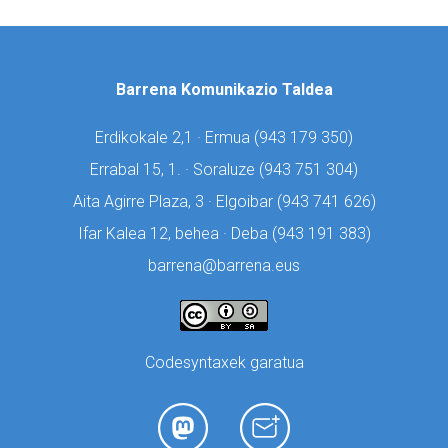
Barrena Komunikazio Taldea
Erdikokale 2,1 · Ermua (
943 179 350)
Errabal 15, 1. · Soraluze (
943 751 304)
Aita Agirre Plaza, 3 · Elgoibar (
943 741 626)
Ifar Kalea 12, behea · Deba (
943 191 383)
barrena@barrena.eus
Codesyntaxek garatua